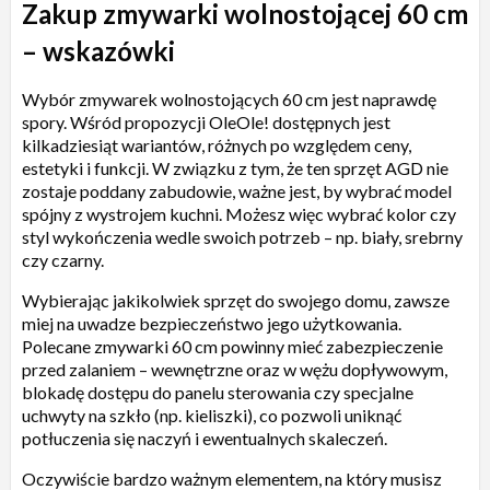
Zakup zmywarki wolnostojącej 60 cm
– wskazówki
Wybór zmywarek wolnostojących 60 cm jest naprawdę
spory. Wśród propozycji OleOle! dostępnych jest
kilkadziesiąt wariantów, różnych po względem ceny,
estetyki i funkcji. W związku z tym, że ten sprzęt AGD nie
zostaje poddany zabudowie, ważne jest, by wybrać model
spójny z wystrojem kuchni. Możesz więc wybrać kolor czy
styl wykończenia wedle swoich potrzeb – np. biały, srebrny
czy czarny.
Wybierając jakikolwiek sprzęt do swojego domu, zawsze
miej na uwadze bezpieczeństwo jego użytkowania.
Polecane zmywarki 60 cm powinny mieć zabezpieczenie
przed zalaniem – wewnętrzne oraz w wężu dopływowym,
blokadę dostępu do panelu sterowania czy specjalne
uchwyty na szkło (np. kieliszki), co pozwoli uniknąć
potłuczenia się naczyń i ewentualnych skaleczeń.
Oczywiście bardzo ważnym elementem, na który musisz