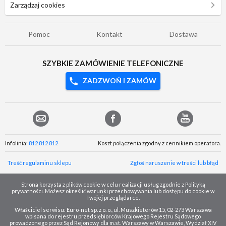
Zarządzaj cookies
Pomoc
Kontakt
Dostawa
SZYBKIE ZAMÓWIENIE TELEFONICZNE
ZADZWOŃ I ZAMÓW
Infolinia:
812 812 812
Koszt połączenia zgodny z cennikiem operatora.
Treść regulaminu sklepu
Zgłoś naruszenie w treści lub błąd
Strona korzysta z plików cookie w celu realizacji usług zgodnie z Polityką
prywatności. Możesz określić warunki przechowywania lub dostępu do cookie w
Twojej przeglądarce.
Właściciel serwisu: Euro-net sp. z o. o., ul. Muszkieterów 15, 02-273 Warszawa
wpisana do rejestru przedsiębiorców Krajowego Rejestru Sądowego
prowadzonego przez Sąd Rejonowy dla m.st. Warszawy w Warszawie, Wydział XIV