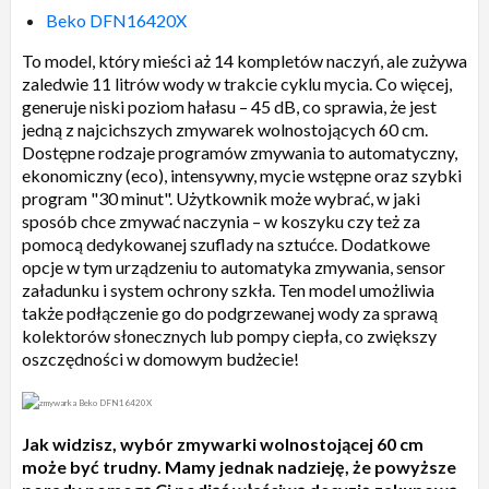
Beko DFN16420X
To model, który mieści aż 14 kompletów naczyń, ale zużywa
zaledwie 11 litrów wody w trakcie cyklu mycia. Co więcej,
generuje niski poziom hałasu – 45 dB, co sprawia, że jest
jedną z najcichszych zmywarek wolnostojących 60 cm.
Dostępne rodzaje programów zmywania to automatyczny,
ekonomiczny (eco), intensywny, mycie wstępne oraz szybki
program "30 minut". Użytkownik może wybrać, w jaki
sposób chce zmywać naczynia – w koszyku czy też za
pomocą dedykowanej szuflady na sztućce. Dodatkowe
opcje w tym urządzeniu to automatyka zmywania, sensor
załadunku i system ochrony szkła. Ten model umożliwia
także podłączenie go do podgrzewanej wody za sprawą
kolektorów słonecznych lub pompy ciepła, co zwiększy
oszczędności w domowym budżecie!
Jak widzisz, wybór zmywarki wolnostojącej 60 cm
może być trudny. Mamy jednak nadzieję, że powyższe