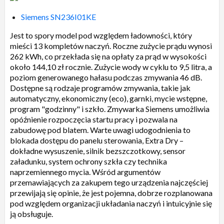
Siemens SN236I01KE
Jest to spory model pod względem ładowności, który
mieści 13 kompletów naczyń. Roczne zużycie prądu wynosi
262 kWh, co przekłada się na opłaty za prąd w wysokości
około 144,10 zł rocznie. Zużycie wody w cyklu to 9,5 litra, a
poziom generowanego hałasu podczas zmywania 46 dB.
Dostępne są rodzaje programów zmywania, takie jak
automatyczny, ekonomiczny (eco), garnki, mycie wstępne,
program "godzinny" i szkło. Zmywarka Siemens umożliwia
opóźnienie rozpoczęcia startu pracy i pozwala na
zabudowę pod blatem. Warte uwagi udogodnienia to
blokada dostępu do panelu sterowania, Extra Dry –
dokładne wysuszenie, silnik bezszczotkowy, sensor
załadunku, system ochrony szkła czy technika
naprzemiennego mycia. Wśród argumentów
przemawiających za zakupem tego urządzenia najczęściej
przewijają się opinie, że jest pojemna, dobrze rozplanowana
pod względem organizacji układania naczyń i intuicyjnie się
ją obsługuje.