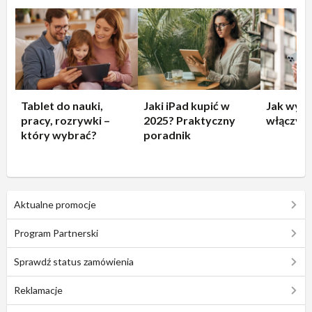
Tablet do nauki,
Jaki iPad kupić w
Jak wyłą
pracy, rozrywki –
2025? Praktyczny
włączyć 
który wybrać?
poradnik
Aktualne promocje
Program Partnerski
Sprawdź status zamówienia
Reklamacje