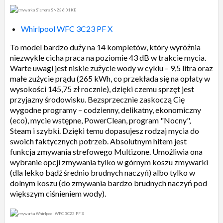
Whirlpool WFC 3C23 PF X
To model bardzo duży na 14 kompletów, który wyróżnia
niezwykle cicha praca na poziomie 43 dB w trakcie mycia.
Warte uwagi jest niskie zużycie wody w cyklu – 9,5 litra oraz
małe zużycie prądu (265 kWh, co przekłada się na opłaty w
wysokości 145,75 zł rocznie), dzięki czemu sprzęt jest
przyjazny środowisku. Bezsprzecznie zaskoczą Cię
wygodne programy – codzienny, delikatny, ekonomiczny
(eco), mycie wstępne, PowerClean, program "Nocny",
Steam i szybki. Dzięki temu dopasujesz rodzaj mycia do
swoich faktycznych potrzeb. Absolutnym hitem jest
funkcja zmywania strefowego Multizone. Umożliwia ona
wybranie opcji zmywania tylko w górnym koszu zmywarki
(dla lekko bądź średnio brudnych naczyń) albo tylko w
dolnym koszu (do zmywania bardzo brudnych naczyń pod
większym ciśnieniem wody).