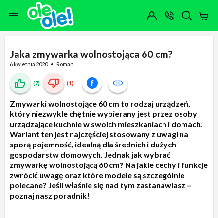
Przejdź do zawartości strony
Przejdź do wyszukiwarki
Przejdź do kategorii
Przejdź do stopki
Moje
OTWÓRZ
MENU
Konto
Koszy
KONTAKT
(0)
Jakiego
produktu
szukasz?
Jaka zmywarka wolnostojąca 60 cm?
6 kwietnia 2020
Roman
(7)
(1)
Zmywarki wolnostojące 60 cm to rodzaj urządzeń,
który niezwykle chętnie wybierany jest przez osoby
urządzające kuchnie w swoich mieszkaniach i domach.
Wariant ten jest najczęściej stosowany z uwagi na
sporą pojemność, idealną dla średnich i dużych
gospodarstw domowych. Jednak jak wybrać
zmywarkę wolnostojącą 60 cm? Na jakie cechy i funkcje
zwrócić uwagę oraz które modele są szczególnie
polecane? Jeśli właśnie się nad tym zastanawiasz –
poznaj nasz poradnik!