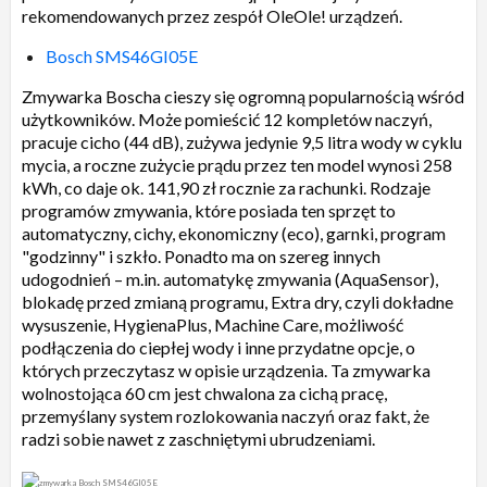
rekomendowanych przez zespół OleOle! urządzeń.
Bosch SMS46GI05E
Zmywarka Boscha cieszy się ogromną popularnością wśród
użytkowników. Może pomieścić 12 kompletów naczyń,
pracuje cicho (44 dB), zużywa jedynie 9,5 litra wody w cyklu
mycia, a roczne zużycie prądu przez ten model wynosi 258
kWh, co daje ok. 141,90 zł rocznie za rachunki. Rodzaje
programów zmywania, które posiada ten sprzęt to
automatyczny, cichy, ekonomiczny (eco), garnki, program
"godzinny" i szkło. Ponadto ma on szereg innych
udogodnień – m.in. automatykę zmywania (AquaSensor),
blokadę przed zmianą programu, Extra dry, czyli dokładne
wysuszenie, HygienaPlus, Machine Care, możliwość
podłączenia do ciepłej wody i inne przydatne opcje, o
których przeczytasz w opisie urządzenia. Ta zmywarka
wolnostojąca 60 cm jest chwalona za cichą pracę,
przemyślany system rozlokowania naczyń oraz fakt, że
radzi sobie nawet z zaschniętymi ubrudzeniami.