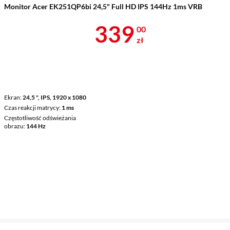
Monitor Acer EK251QP6bi 24,5" Full HD IPS 144Hz 1ms VRB
Cena 339 zł
339
00
zł
Ekran
24,5 ", IPS, 1920 x 1080
Czas reakcji matrycy
1 ms
Częstotliwość odświeżania
obrazu
144 Hz