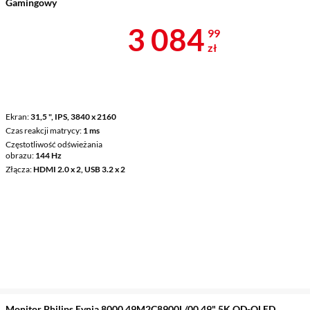
Gamingowy
Cena 3 084,9
3 084
99
zł
Ekran
31,5 ", IPS, 3840 x 2160
Czas reakcji matrycy
1 ms
Częstotliwość odświeżania
obrazu
144 Hz
Złącza
HDMI 2.0 x 2, USB 3.2 x 2
Monitor Philips Evnia 8000 49M2C8900L/00 49" 5K QD-OLED