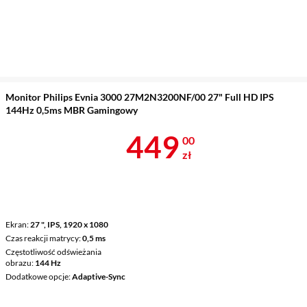
Monitor Philips Evnia 3000 27M2N3200NF/00 27" Full HD IPS
144Hz 0,5ms MBR Gamingowy
Cena 449 zł
449
00
zł
Ekran
27 ", IPS, 1920 x 1080
Czas reakcji matrycy
0,5 ms
Częstotliwość odświeżania
obrazu
144 Hz
Dodatkowe opcje
Adaptive-Sync