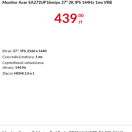
Monitor Acer SA272UP1bmipx 27" 2K IPS 144Hz 1ms VRB
Cena 439 zł
439
00
zł
Ekran
27 ", IPS, 2560 x 1440
Czas reakcji matrycy
1 ms
Częstotliwość odświeżania
obrazu
144 Hz
Złącza
HDMI 2.0 x 1