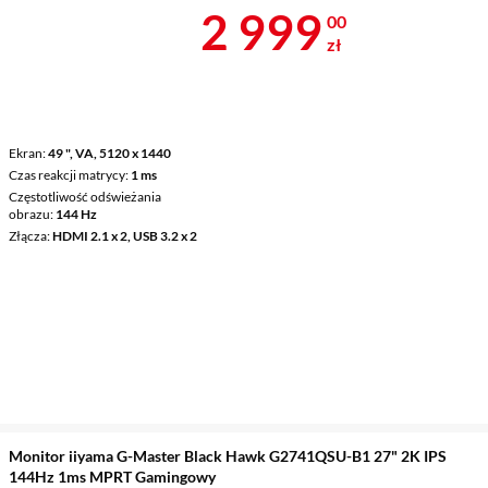
Cena 2 999 z
2 999
00
zł
Ekran
49 ", VA, 5120 x 1440
Czas reakcji matrycy
1 ms
Częstotliwość odświeżania
obrazu
144 Hz
Złącza
HDMI 2.1 x 2, USB 3.2 x 2
Monitor iiyama G-Master Black Hawk G2741QSU-B1 27" 2K IPS
144Hz 1ms MPRT Gamingowy