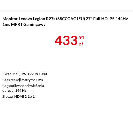
Monitor Lenovo Legion R27s (68CCGAC1EU) 27" Full HD IPS 144Hz
1ms MPRT Gamingowy
Cena 433,91 
433
91
zł
Ekran
27 ", IPS, 1920 x 1080
Czas reakcji matrycy
1 ms
Częstotliwość odświeżania
obrazu
144 Hz
Złącza
HDMI 2.1 x 1