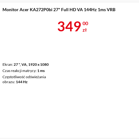
Monitor Acer KA272P0bi 27" Full HD VA 144Hz 1ms VRB
Cena 349 zł
349
00
zł
Ekran
27 ", VA, 1920 x 1080
Czas reakcji matrycy
1 ms
Częstotliwość odświeżania
obrazu
144 Hz