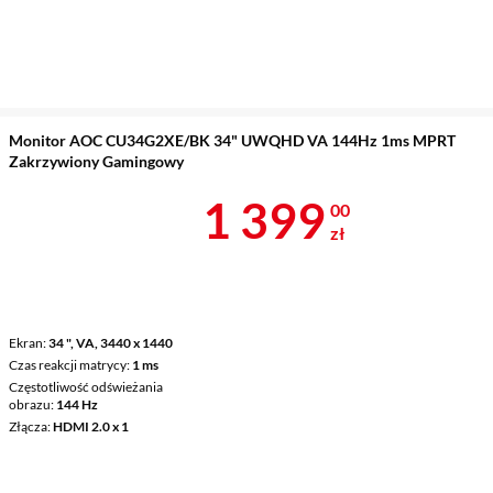
Monitor AOC CU34G2XE/BK 34" UWQHD VA 144Hz 1ms MPRT
Zakrzywiony Gamingowy
Cena 1 399 z
1 399
00
zł
Ekran
34 ", VA, 3440 x 1440
Czas reakcji matrycy
1 ms
Częstotliwość odświeżania
obrazu
144 Hz
Złącza
HDMI 2.0 x 1