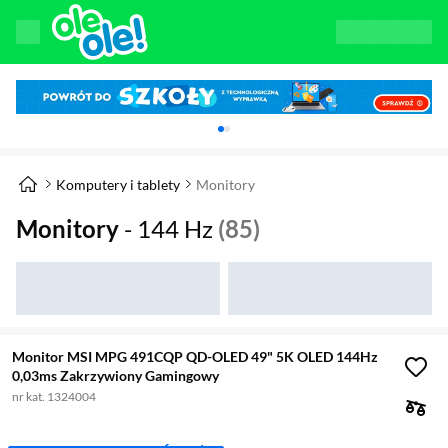
Karuzela z banerami, aktualny element 1 z 
Komputery i tablety
Monitory
Monitory
- 144 Hz
(85)
Monitor MSI MPG 491CQP QD-OLED 49" 5K OLED 144Hz
0,03ms Zakrzywiony Gamingowy
nr kat. 1324004