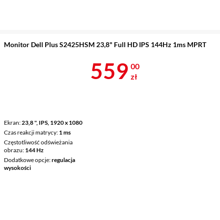
Monitor Dell Plus S2425HSM 23,8" Full HD IPS 144Hz 1ms MPRT
Cena 559 zł
559
00
zł
Ekran
23,8 ", IPS, 1920 x 1080
Czas reakcji matrycy
1 ms
Częstotliwość odświeżania
obrazu
144 Hz
Dodatkowe opcje
regulacja
wysokości