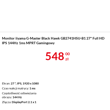
Monitor iiyama G-Master Black Hawk GB2741HSU-B1 27" Full HD
IPS 144Hz 1ms MPRT Gamingowy
Cena 548 zł
548
00
zł
Ekran
27 ", IPS, 1920 x 1080
Czas reakcji matrycy
1 ms
Częstotliwość odświeżania
obrazu
144 Hz
Złącza
DisplayPort 2.1 x 1