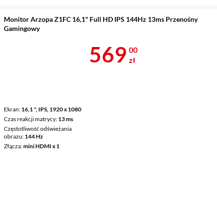
Monitor Arzopa Z1FC 16,1" Full HD IPS 144Hz 13ms Przenośny
Gamingowy
Cena 569 zł
569
00
zł
Ekran
16,1 ", IPS, 1920 x 1080
Czas reakcji matrycy
13 ms
Częstotliwość odświeżania
obrazu
144 Hz
Złącza
mini HDMI x 1