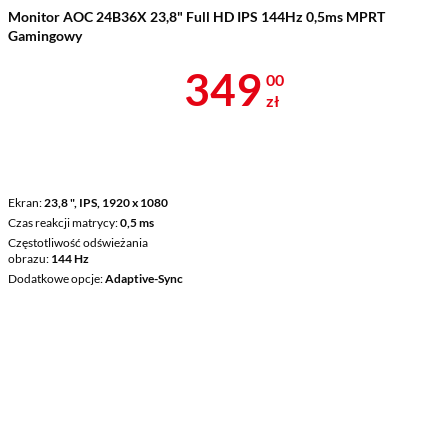
Monitor AOC 24B36X 23,8" Full HD IPS 144Hz 0,5ms MPRT
Gamingowy
Cena 349 zł
349
00
zł
Ekran
23,8 ", IPS, 1920 x 1080
Czas reakcji matrycy
0,5 ms
Częstotliwość odświeżania
obrazu
144 Hz
Dodatkowe opcje
Adaptive-Sync