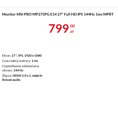
Monitor MSI PRO MP275PG E14 27" Full HD IPS 144Hz 1ms MPRT
Cena 799 zł
799
00
zł
Ekran
27 ", IPS, 1920 x 1080
Czas reakcji matrycy
1 ms
Częstotliwość odświeżania
obrazu
144 Hz
Złącza
HDMI 2.0 x 1, wejście
liniowe audio