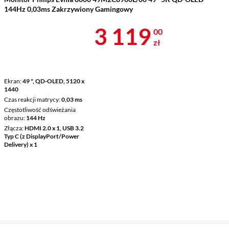
144Hz 0,03ms Zakrzywiony Gamingowy
Cena 3 119 z
3 119
00
zł
Ekran
49 ", QD-OLED, 5120 x
1440
Czas reakcji matrycy
0,03 ms
Częstotliwość odświeżania
obrazu
144 Hz
Złącza
HDMI 2.0 x 1, USB 3.2
Typ C (z DisplayPort/Power
Delivery) x 1