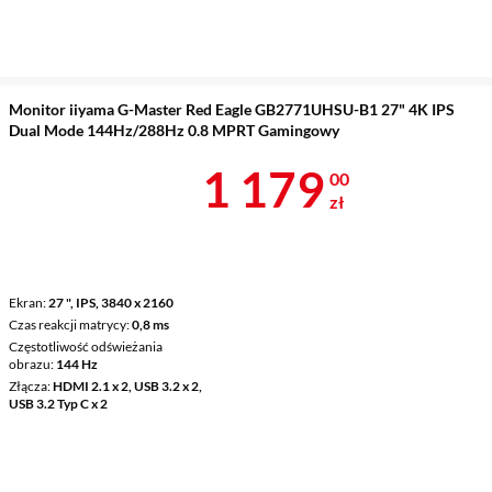
Monitor iiyama G-Master Red Eagle GB2771UHSU-B1 27" 4K IPS
Dual Mode 144Hz/288Hz 0.8 MPRT Gamingowy
Cena 1 179 z
1 179
00
zł
Ekran
27 ", IPS, 3840 x 2160
Czas reakcji matrycy
0,8 ms
Częstotliwość odświeżania
obrazu
144 Hz
Złącza
HDMI 2.1 x 2, USB 3.2 x 2,
USB 3.2 Typ C x 2