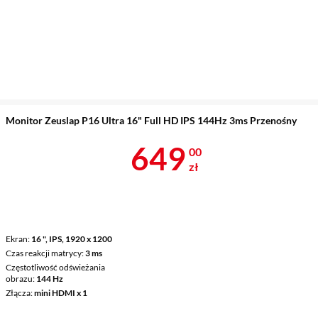
Monitor Zeuslap P16 Ultra 16" Full HD IPS 144Hz 3ms Przenośny
Cena 649 zł
649
00
zł
Ekran
16 ", IPS, 1920 x 1200
Czas reakcji matrycy
3 ms
Częstotliwość odświeżania
obrazu
144 Hz
Złącza
mini HDMI x 1