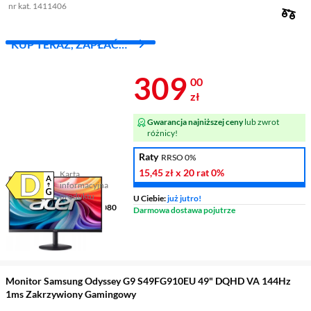
nr kat. 1411406
KUP TERAZ, ZAPŁAĆ
ZA 30 DNI
Cena 309 zł
309
00
zł
Gwarancja najniższej ceny
lub zwrot
różnicy!
Raty
RRSO 0%
15,45 zł
x 20 rat
0%
Karta
informacyjna
Plik w formacie pdf
(otworzy się w nowym oknie)
produktu
U Ciebie:
już jutro!
Ekran
23,8 ", IPS, 1920 x 1080
Darmowa dostawa pojutrze
Czas reakcji matrycy
1 ms
Częstotliwość odświeżania
obrazu
144 Hz
Monitor Samsung Odyssey G9 S49FG910EU 49" DQHD VA 144Hz
1ms Zakrzywiony Gamingowy