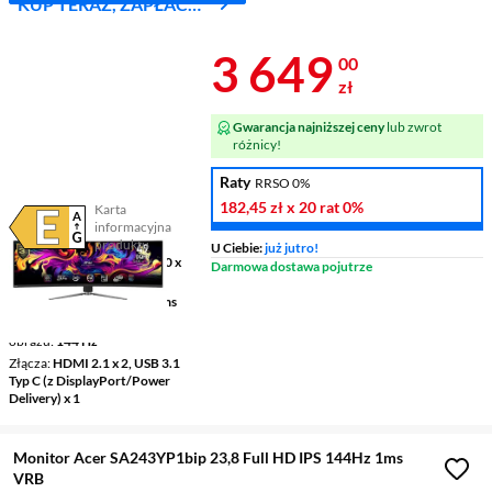
KUP TERAZ, ZAPŁAĆ
ZA 30 DNI
Cena 3 649 z
3 649
00
zł
Gwarancja najniższej ceny
lub zwrot
różnicy!
Raty
RRSO 0%
182,45 zł
x 20 rat
0%
Karta
informacyjna
Plik w formacie pdf
(otworzy się w nowym oknie)
produktu
U Ciebie:
już jutro!
Ekran
49 ", QD-OLED, 5120 x
Darmowa dostawa pojutrze
1440
Czas reakcji matrycy
0,03 ms
Częstotliwość odświeżania
obrazu
144 Hz
Złącza
HDMI 2.1 x 2, USB 3.1
Typ C (z DisplayPort/Power
Delivery) x 1
Monitor Acer SA243YP1bip 23,8 Full HD IPS 144Hz 1ms
VRB