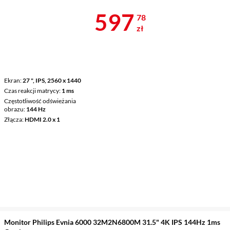
Cena 597,78 
597
78
zł
Ekran
27 ", IPS, 2560 x 1440
Czas reakcji matrycy
1 ms
Częstotliwość odświeżania
obrazu
144 Hz
Złącza
HDMI 2.0 x 1
Monitor Philips Evnia 6000 32M2N6800M 31.5" 4K IPS 144Hz 1ms