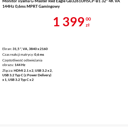
Monitor iiyama G-Master Red Eagle GB3261UHSCP-B1 32" 4K VA
144Hz 0,6ms MPRT Gamingowy
Cena 1 399 z
1 399
00
zł
Ekran
31,5 ", VA, 3840 x 2160
Czas reakcji matrycy
0,6 ms
Częstotliwość odświeżania
obrazu
144 Hz
Złącza
HDMI 2.1 x 2, USB 3.2 x 2,
USB 3.2 Typ C (z Power Delivery)
x 1, USB 3.2 Typ C x 2