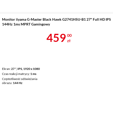
Monitor iiyama G-Master Black Hawk G2741HSU-B1 27" Full HD IPS
144Hz 1ms MPRT Gamingowy
Cena 459 zł
459
00
zł
Ekran
27 ", IPS, 1920 x 1080
Czas reakcji matrycy
1 ms
Częstotliwość odświeżania
obrazu
144 Hz