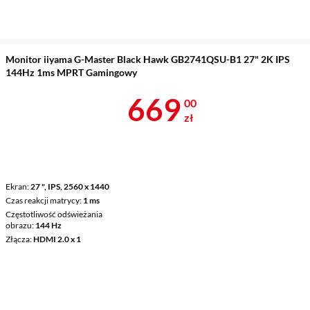
Monitor iiyama G-Master Black Hawk GB2741QSU-B1 27" 2K IPS
144Hz 1ms MPRT Gamingowy
Cena 669 zł
669
00
zł
Ekran
27 ", IPS, 2560 x 1440
Czas reakcji matrycy
1 ms
Częstotliwość odświeżania
obrazu
144 Hz
Złącza
HDMI 2.0 x 1