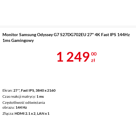
Monitor Samsung Odyssey G7 S27DG702EU 27" 4K Fast IPS 144Hz
1ms Gamingowy
Cena 1 249 z
1 249
00
zł
Ekran
27 ", Fast IPS, 3840 x 2160
Czas reakcji matrycy
1 ms
Częstotliwość odświeżania
obrazu
144 Hz
Złącza
HDMI 2.1 x 2, LAN x 1