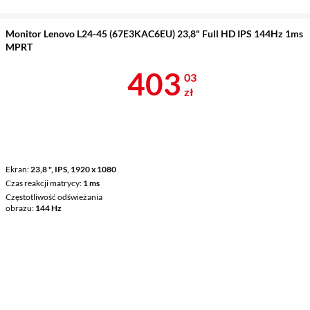
Monitor Lenovo L24-45 (67E3KAC6EU) 23,8" Full HD IPS 144Hz 1ms
MPRT
Cena 403,03 
403
03
zł
Ekran
23,8 ", IPS, 1920 x 1080
Czas reakcji matrycy
1 ms
Częstotliwość odświeżania
obrazu
144 Hz