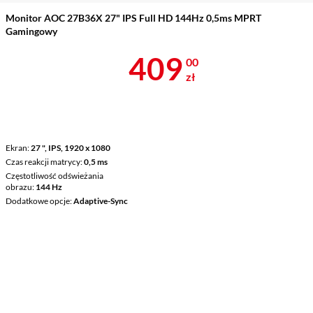
Monitor AOC 27B36X 27" IPS Full HD 144Hz 0,5ms MPRT
Gamingowy
Cena 409 zł
409
00
zł
Ekran
27 ", IPS, 1920 x 1080
Czas reakcji matrycy
0,5 ms
Częstotliwość odświeżania
obrazu
144 Hz
Dodatkowe opcje
Adaptive-Sync