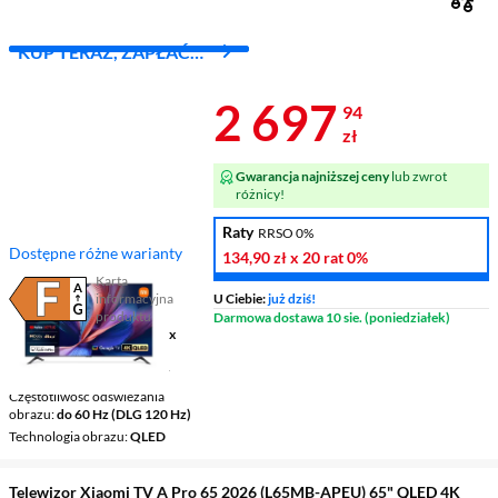
KUP TERAZ, ZAPŁAĆ
ZA 30 DNI
Cena 2 697,9
2 697
94
zł
Gwarancja najniższej ceny
lub zwrot
różnicy!
Raty
RRSO 0%
Dostępne różne warianty
134,90 zł
x 20 rat
0%
Karta
informacyjna
U Ciebie:
już dziś!
Plik w formacie pdf
(otworzy się w nowym oknie)
produktu
Darmowa dostawa 10 sie. (poniedziałek)
Ekran
75 ", 4K UHD / 3840 x
2160
Telewizor Smart
Google TV
Częstotliwość odświeżania
obrazu
do 60 Hz (DLG 120 Hz)
Technologia obrazu
QLED
Telewizor Xiaomi TV A Pro 65 2026 (L65MB-APEU) 65" QLED 4K