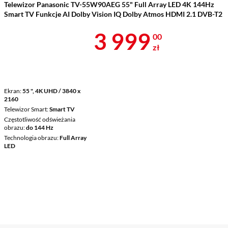
Telewizor Panasonic TV-55W90AEG 55" Full Array LED 4K 144Hz
Smart TV Funkcje AI Dolby Vision IQ Dolby Atmos HDMI 2.1 DVB-T2
Cena 3 999 z
3 999
00
zł
Ekran
55 ", 4K UHD / 3840 x
2160
Telewizor Smart
Smart TV
Częstotliwość odświeżania
obrazu
do 144 Hz
Technologia obrazu
Full Array
LED