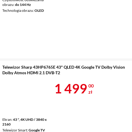
obrazu
do 144 Hz
Technologia obrazu
OLED
Telewizor Sharp 43HP6765E 43" QLED 4K Google TV Dolby Vision
Dolby Atmos HDMI 2.1 DVB-T2
Cena 1 499 z
1 499
00
zł
Ekran
43 ", 4K UHD / 3840 x
2160
Telewizor Smart
Google TV