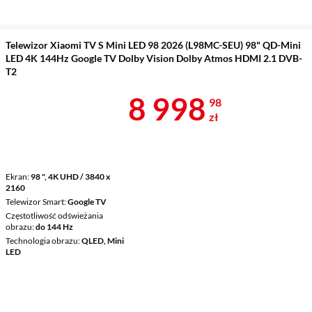
Telewizor Xiaomi TV S Mini LED 98 2026 (L98MC-SEU) 98" QD-Mini
LED 4K 144Hz Google TV Dolby Vision Dolby Atmos HDMI 2.1 DVB-
T2
Cena 8 998,9
8 998
98
zł
Ekran
98 ", 4K UHD / 3840 x
2160
Telewizor Smart
Google TV
Częstotliwość odświeżania
obrazu
do 144 Hz
Technologia obrazu
QLED, Mini
LED