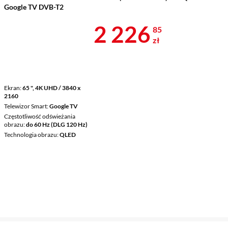
Google TV DVB-T2
Cena 2 226,8
2 226
85
zł
Ekran
65 ", 4K UHD / 3840 x
2160
Telewizor Smart
Google TV
Częstotliwość odświeżania
obrazu
do 60 Hz (DLG 120 Hz)
Technologia obrazu
QLED