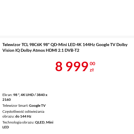
Telewizor TCL 98C6K 98" QD-Mini LED 4K 144Hz Google TV Dolby
Vision IQ Dolby Atmos HDMI 2.1 DVB-T2
Cena 8 999 z
8 999
00
zł
Ekran
98 ", 4K UHD / 3840 x
2160
Telewizor Smart
Google TV
Częstotliwość odświeżania
obrazu
do 144 Hz
Technologia obrazu
QLED, Mini
LED