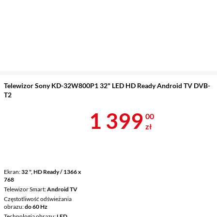
Telewizor Sony KD-32W800P1 32" LED HD Ready Android TV DVB-
T2
Cena 1 399 z
1 399
00
zł
Ekran
32 ", HD Ready / 1366 x
768
Telewizor Smart
Android TV
Częstotliwość odświeżania
obrazu
do 60 Hz
Technologia obrazu
LED