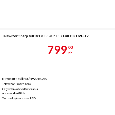
Telewizor Sharp 40HA1705E 40" LED Full HD DVB-T2
Cena 799 zł
799
00
zł
Ekran
40 ", Full HD / 1920 x 1080
Telewizor Smart
brak
Częstotliwość odświeżania
obrazu
do 60 Hz
Technologia obrazu
LED