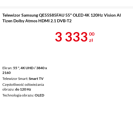
Telewizor Samsung QE55S85FAU 55" OLED 4K 120Hz Vision AI
Tizen Dolby Atmos HDMI 2.1 DVB-T2
Cena 3 333 z
3 333
00
zł
Ekran
55 ", 4K UHD / 3840 x
2160
Telewizor Smart
Smart TV
Częstotliwość odświeżania
obrazu
do 120 Hz
Technologia obrazu
OLED