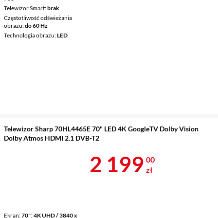
Telewizor Smart
brak
Częstotliwość odświeżania
obrazu
do 60 Hz
Technologia obrazu
LED
Telewizor Sharp 70HL4465E 70" LED 4K GoogleTV Dolby Vision
Dolby Atmos HDMI 2.1 DVB-T2
Cena 2 199 z
2 199
00
zł
Ekran
70 ", 4K UHD / 3840 x