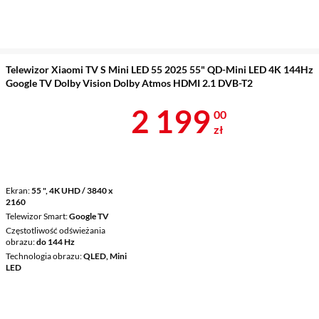
Telewizor Xiaomi TV S Mini LED 55 2025 55" QD-Mini LED 4K 144Hz
Google TV Dolby Vision Dolby Atmos HDMI 2.1 DVB-T2
Cena 2 199 z
2 199
00
zł
Ekran
55 ", 4K UHD / 3840 x
2160
Telewizor Smart
Google TV
Częstotliwość odświeżania
obrazu
do 144 Hz
Technologia obrazu
QLED, Mini
LED