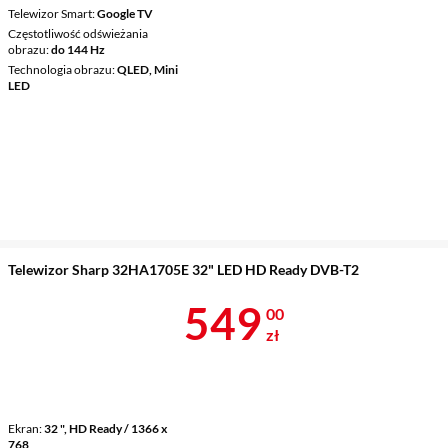
Telewizor Smart
Google TV
Częstotliwość odświeżania
obrazu
do 144 Hz
Technologia obrazu
QLED, Mini
LED
Telewizor Sharp 32HA1705E 32" LED HD Ready DVB-T2
Cena 549 zł
549
00
zł
Ekran
32 ", HD Ready / 1366 x
768