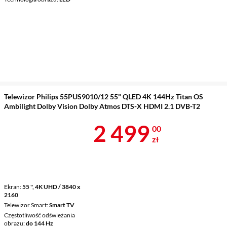
Telewizor Philips 55PUS9010/12 55" QLED 4K 144Hz Titan OS
Ambilight Dolby Vision Dolby Atmos DTS-X HDMI 2.1 DVB-T2
Cena 2 499 z
2 499
00
zł
Ekran
55 ", 4K UHD / 3840 x
2160
Telewizor Smart
Smart TV
Częstotliwość odświeżania
obrazu
do 144 Hz