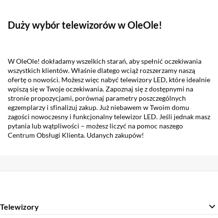
Duży wybór telewizorów w OleOle!
W OleOle! dokładamy wszelkich starań, aby spełnić oczekiwania
wszystkich klientów. Właśnie dlatego wciąż rozszerzamy naszą
ofertę o nowości. Możesz więc nabyć telewizory LED, które idealnie
wpiszą się w Twoje oczekiwania. Zapoznaj się z dostępnymi na
stronie propozycjami, porównaj parametry poszczególnych
egzemplarzy i sfinalizuj zakup. Już niebawem w Twoim domu
zagości nowoczesny i funkcjonalny telewizor LED. Jeśli jednak masz
pytania lub wątpliwości – możesz liczyć na pomoc naszego
Centrum Obsługi Klienta. Udanych zakupów!
Telewizory