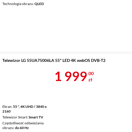
Technologia obrazu
QLED
Telewizor LG 55UA75006LA 55" LED 4K webOS DVB-T2
Cena 1 999 z
1 999
00
zł
Ekran
55 ", 4K UHD / 3840 x
2160
Telewizor Smart
Smart TV
Częstotliwość odświeżania
obrazu
do 60 Hz