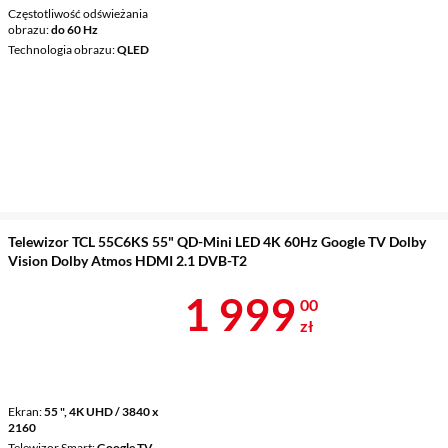
Częstotliwość odświeżania
obrazu
do 60 Hz
Technologia obrazu
QLED
Telewizor TCL 55C6KS 55" QD-Mini LED 4K 60Hz Google TV Dolby
Vision Dolby Atmos HDMI 2.1 DVB-T2
Cena 1 999 z
1 999
00
zł
Ekran
55 ", 4K UHD / 3840 x
2160
Telewizor Smart
Google TV