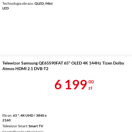
Technologia obrazu
QLED, Mini
LED
Telewizor Samsung QE65S90FAT 65" OLED 4K 144Hz Tizen Dolby
Atmos HDMI 2.1 DVB-T2
Cena 6 199 z
6 199
00
zł
Ekran
65 ", 4K UHD / 3840 x
2160
Telewizor Smart
Smart TV
Częstotliwość odświeżania