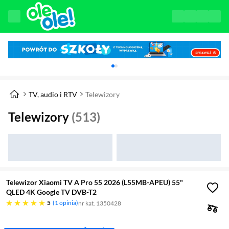
Karuzela z banerami, aktualny element 1 z 
TV, audio i RTV
Telewizory
Telewizory
(513)
Telewizor Xiaomi TV A Pro 55 2026 (L55MB-APEU) 55"
QLED 4K Google TV DVB-T2
pięć gwiazdek
5
1 opinia
nr kat. 1350428