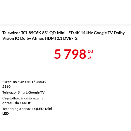
Telewizor TCL 85C6K 85" QD-Mini LED 4K 144Hz Google TV Dolby
Vision IQ Dolby Atmos HDMI 2.1 DVB-T2
Cena 5 798 z
5 798
00
zł
Ekran
85 ", 4K UHD / 3840 x
2160
Telewizor Smart
Google TV
Częstotliwość odświeżania
obrazu
do 144 Hz
Technologia obrazu
QLED, Mini
LED