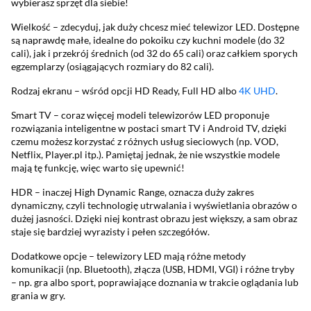
wybierasz sprzęt dla siebie!
Wielkość – zdecyduj, jak duży chcesz mieć telewizor LED. Dostępne
są naprawdę małe, idealne do pokoiku czy kuchni modele (do 32
cali), jak i przekrój średnich (od 32 do 65 cali) oraz całkiem sporych
egzemplarzy (osiągających rozmiary do 82 cali).
Rodzaj ekranu – wśród opcji HD Ready, Full HD albo
4K UHD
.
Smart TV – coraz więcej modeli telewizorów LED proponuje
rozwiązania inteligentne w postaci smart TV i Android TV, dzięki
czemu możesz korzystać z różnych usług sieciowych (np. VOD,
Netflix, Player.pl itp.). Pamiętaj jednak, że nie wszystkie modele
mają tę funkcję, więc warto się upewnić!
HDR – inaczej High Dynamic Range, oznacza duży zakres
dynamiczny, czyli technologię utrwalania i wyświetlania obrazów o
dużej jasności. Dzięki niej kontrast obrazu jest większy, a sam obraz
staje się bardziej wyrazisty i pełen szczegółów.
Dodatkowe opcje – telewizory LED mają różne metody
komunikacji (np. Bluetooth), złącza (USB, HDMI, VGI) i różne tryby
– np. gra albo sport, poprawiające doznania w trakcie oglądania lub
grania w gry.