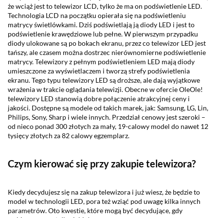
że wciąż jest to telewizor LCD, tylko że ma on podświetlenie LED.
Technologia LCD na początku opierała się na podświetleniu
matrycy świetlówkami. Dziś podświetlają ją diody LED i jest to
podświetlenie krawędziowe lub pełne. W pierwszym przypadku
diody ulokowane są po bokach ekranu, przez co telewizor LED jest
tańszy, ale czasem można dostrzec nierównomierne podświetlenie
matrycy. Telewizory z pełnym podświetleniem LED mają diody
umieszczone za wyświetlaczem i tworzą strefy podświetlenia
ekranu. Tego typu telewizory LED są droższe, ale dają wyjątkowe
wrażenia w trakcie oglądania telewizji. Obecne w ofercie OleOle!
telewizory LED stanowią dobre połączenie atrakcyjnej ceny i
jakości. Dostępne są modele od takich marek, jak: Samsung, LG, Lin,
Philips, Sony, Sharp i wiele innych. Przedział cenowy jest szeroki –
od nieco ponad 300 złotych za mały, 19-calowy model do nawet 12
tysięcy złotych za 82 calowy egzemplarz.
Czym kierować się przy zakupie telewizora?
Kiedy decydujesz się na zakup telewizora i już wiesz, że będzie to
model w technologii LED, pora też wziąć pod uwagę kilka innych
parametrów. Oto kwestie, które mogą być decydujące, gdy