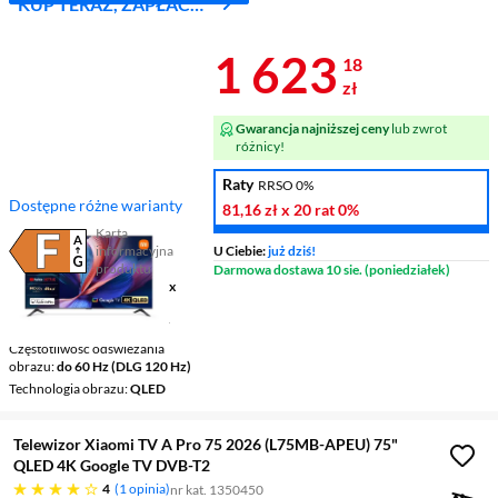
KUP TERAZ, ZAPŁAĆ
ZA 30 DNI
Cena 1 623,1
1 623
18
zł
Gwarancja najniższej ceny
lub zwrot
różnicy!
Raty
RRSO 0%
Dostępne różne warianty
81,16 zł
x 20 rat
0%
Karta
informacyjna
U Ciebie:
już dziś!
Plik w formacie pdf
(otworzy się w nowym oknie)
produktu
Darmowa dostawa 10 sie. (poniedziałek)
Ekran
55 ", 4K UHD / 3840 x
2160
Telewizor Smart
Google TV
Częstotliwość odświeżania
obrazu
do 60 Hz (DLG 120 Hz)
Technologia obrazu
QLED
Telewizor Xiaomi TV A Pro 75 2026 (L75MB-APEU) 75"
QLED 4K Google TV DVB-T2
cztery gwiazdki
4
1 opinia
nr kat. 1350450