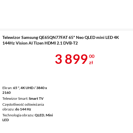
Telewizor Samsung QE65QN77FAT 65" Neo QLED mini LED 4K
144Hz Vision AI Tizen HDMI 2.1 DVB-T2
Cena 3 899 z
3 899
00
zł
Ekran
65 ", 4K UHD / 3840 x
2160
Telewizor Smart
Smart TV
Częstotliwość odświeżania
obrazu
do 144 Hz
Technologia obrazu
QLED, Mini
LED