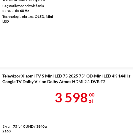
Częstotliwość odświeżania
obrazu
do 60 Hz
Technologia obrazu
QLED, Mini
LED
Telewizor Xiaomi TV S Mini LED 75 2025 75" QD-Mini LED 4K 144Hz
Google TV Dolby Vision Dolby Atmos HDMI 2.1 DVB-T2
Cena 3 598 z
3 598
00
zł
Ekran
75 ", 4K UHD / 3840 x
2160