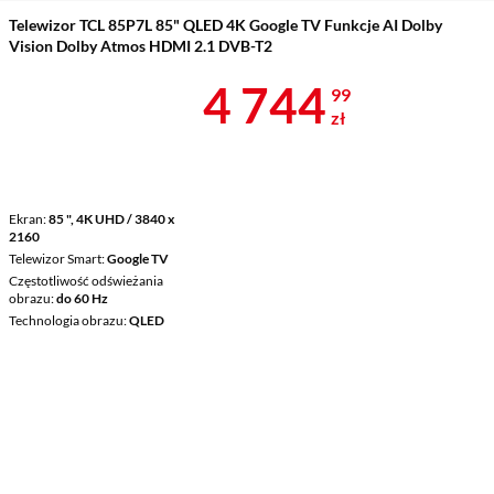
Telewizor TCL 85P7L 85" QLED 4K Google TV Funkcje AI Dolby
Vision Dolby Atmos HDMI 2.1 DVB-T2
Cena 4 744,9
4 744
99
zł
Ekran
85 ", 4K UHD / 3840 x
2160
Telewizor Smart
Google TV
Częstotliwość odświeżania
obrazu
do 60 Hz
Technologia obrazu
QLED