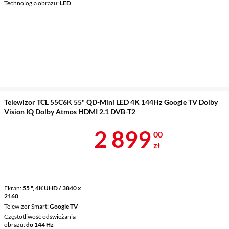
Technologia obrazu
LED
Telewizor TCL 55C6K 55" QD-Mini LED 4K 144Hz Google TV Dolby
Vision IQ Dolby Atmos HDMI 2.1 DVB-T2
Cena 2 899 z
2 899
00
zł
Ekran
55 ", 4K UHD / 3840 x
2160
Telewizor Smart
Google TV
Częstotliwość odświeżania
obrazu
do 144 Hz