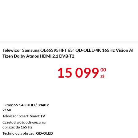
Telewizor Samsung QE65S95HFT 65" QD-OLED 4K 165Hz Vision AI
Tizen Dolby Atmos HDMI 2.1 DVB-T2
Cena 15 099 
15 099
00
zł
Ekran
65 ", 4K UHD / 3840 x
2160
Telewizor Smart
Smart TV
Częstotliwość odświeżania
obrazu
do 165 Hz
Technologia obrazu
QD-OLED