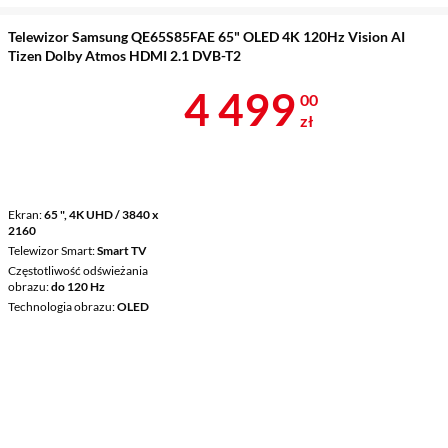
Telewizor Samsung QE65S85FAE 65" OLED 4K 120Hz Vision AI
Tizen Dolby Atmos HDMI 2.1 DVB-T2
Cena 4 499 z
4 499
00
zł
Ekran
65 ", 4K UHD / 3840 x
2160
Telewizor Smart
Smart TV
Częstotliwość odświeżania
obrazu
do 120 Hz
Technologia obrazu
OLED