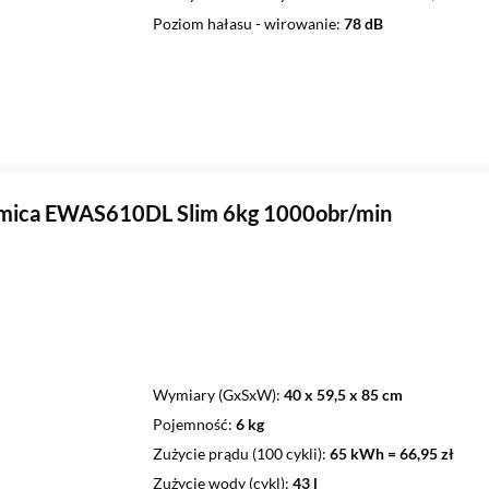
Poziom hałasu - wirowanie
78 dB
Amica EWAS610DL Slim 6kg 1000obr/min
Wymiary (GxSxW)
40 x 59,5 x 85 cm
Pojemność
6 kg
Zużycie prądu (100 cykli)
65 kWh = 66,95 zł
Zużycie wody (cykl)
43 l