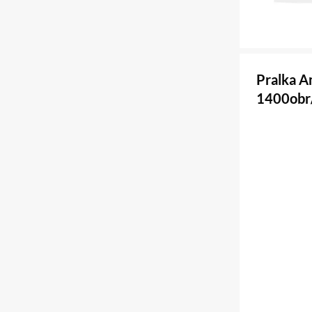
Pralka 
1400obr