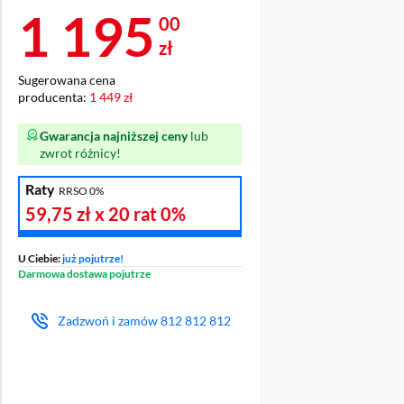
Cena 1 195 zł
1 195
00
zł
Sugerowana cena
producenta:
1 449 zł
Gwarancja najniższej ceny
lub
zwrot różnicy!
Raty
RRSO 0%
59,75 zł
x 20 rat
0%
U Ciebie:
już pojutrze!
Darmowa dostawa pojutrze
Zadzwoń i zamów
812 812 812