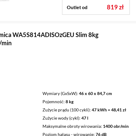
819 zł
Outlet od
Amica WA5S814ADISOzGEU Slim 8kg
/min
Wymiary (GxSxW)
46 x 60 x 84,7 cm
Pojemność
8 kg
Zużycie prądu (100 cykli)
47 kWh = 48,41 zł
Zużycie wody (cykl)
47 l
Maksymalne obroty wirowania
1400 obr/min
Poziom hałasu - wirowanie
76 dB