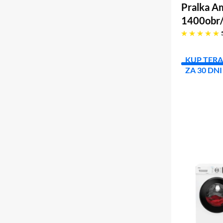
Pralka A
1400obr
pięć gwiazdek
KUP TERA
ZA 30 DNI