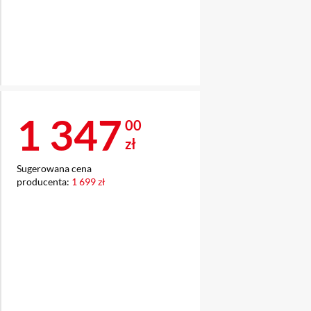
Cena 1 347 zł
1 347
00
zł
Sugerowana cena
producenta:
1 699 zł