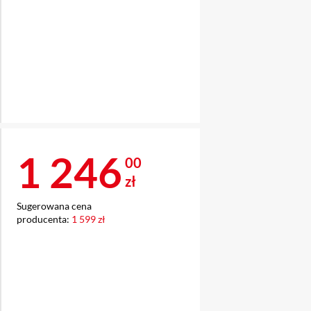
Cena 1 246 zł
1 246
00
zł
Sugerowana cena
producenta:
1 599 zł