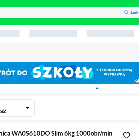
Szuk
Karuzela z banerami, aktu
ość
mica WA0S610DO Slim 6kg 1000obr/min