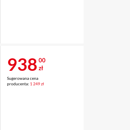
Cena 938 zł
938
00
zł
Sugerowana cena
producenta:
1 249 zł