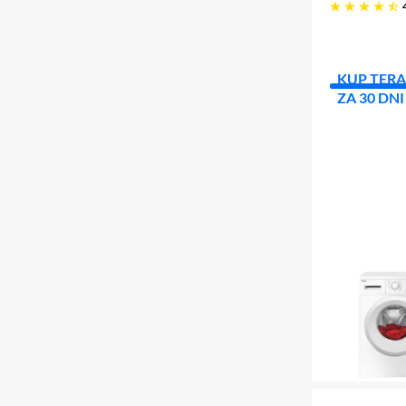
4.7 gwiazdek
KUP TERA
ZA 30 DNI