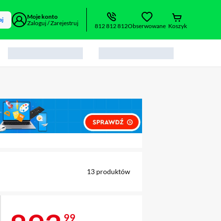
Moje konto
aj
Zaloguj / Zarejestruj
812 812 812
Obserwowane
Koszyk
alny element 1 z 2
13
produktów
99