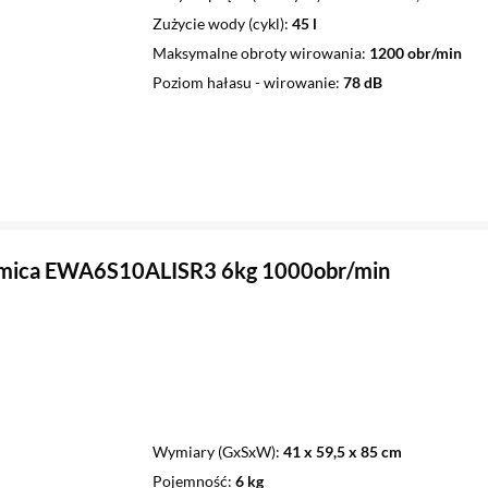
Zużycie wody (cykl)
45 l
Maksymalne obroty wirowania
1200 obr/min
Poziom hałasu - wirowanie
78 dB
Amica EWA6S10ALISR3 6kg 1000obr/min
Wymiary (GxSxW)
41 x 59,5 x 85 cm
Pojemność
6 kg