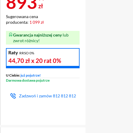
Cena 893,99 zł
893
zł
Sugerowana cena
producenta:
1 099 zł
Gwarancja najniższej ceny
lub
zwrot różnicy!
Raty
RRSO 0%
44,70 zł
x 20 rat
0%
U Ciebie:
już pojutrze!
Darmowa dostawa pojutrze
Zadzwoń i zamów
812 812 812