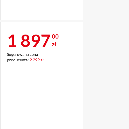
Cena 1 897 zł
1 897
00
zł
Sugerowana cena
producenta:
2 299 zł