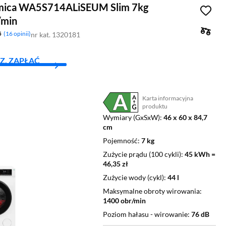
mica WA5S714ALiSEUM Slim 7kg
/min
5
16 opinii
nr kat. 1320181
Z, ZAPŁAĆ
Karta informacyjna
Plik w formacie pdf
(otworzy się w nowym oknie)
produktu
Wymiary (GxSxW)
46 x 60 x 84,7
cm
Pojemność
7 kg
Zużycie prądu (100 cykli)
45 kWh =
46,35 zł
Zużycie wody (cykl)
44 l
Maksymalne obroty wirowania
1400 obr/min
Poziom hałasu - wirowanie
76 dB