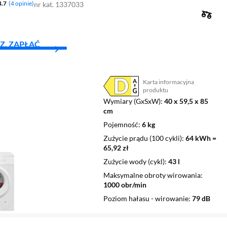
4.7
4 opinie
nr kat. 1337033
Z, ZAPŁAĆ
Karta informacyjna
Plik w formacie pdf
(otworzy się w nowym oknie)
produktu
Wymiary (GxSxW)
40 x 59,5 x 85
cm
Pojemność
6 kg
Zużycie prądu (100 cykli)
64 kWh =
65,92 zł
Zużycie wody (cykl)
43 l
Maksymalne obroty wirowania
1000 obr/min
Poziom hałasu - wirowanie
79 dB