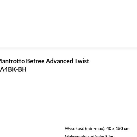
anfrotto Befree Advanced Twist
A4BK-BH
Wysokość (min-max)
40 x 150 cm
Maksymalny udźwig
8 kg