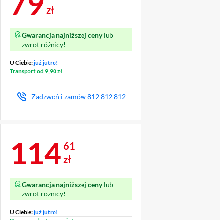
Cena 79,99 zł
79
zł
Gwarancja najniższej ceny
lub
zwrot różnicy!
U Ciebie:
już jutro!
Transport od 9,90 zł
Zadzwoń i zamów
812 812 812
Cena 114,61 zł
114
61
zł
Gwarancja najniższej ceny
lub
zwrot różnicy!
U Ciebie:
już jutro!