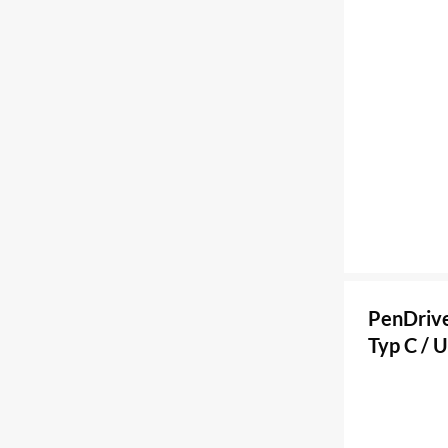
PenDrive
Typ C / 