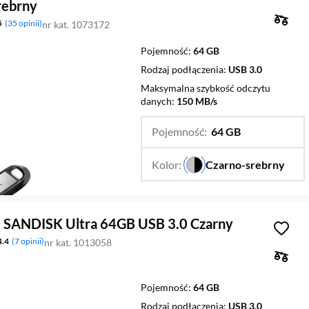
rebrny
5
35 opinii
nr kat. 1073172
Pojemność
64 GB
Rodzaj podłączenia
USB 3.0
Maksymalna szybkość odczytu
danych
150 MB/s
Pojemność:
64 GB
…
128 GB,
Kolor:
Czarno-srebrny
32 GB
…
 SANDISK Ultra 64GB USB 3.0 Czarny
4.4
7 opinii
nr kat. 1013058
Pojemność
64 GB
Rodzaj podłączenia
USB 3.0