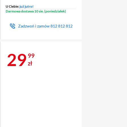
U Ciebie:
już jutro!
Darmowa dostawa 10 sie. (poniedziałek)
Zadzwoń i zamów
812 812 812
Cena 29,99 zł
29
99
zł