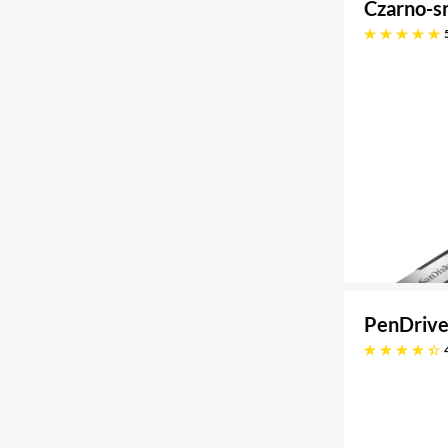
Czarno-s
pięć gwiazdek
PenDrive
4.4 gwiazdek