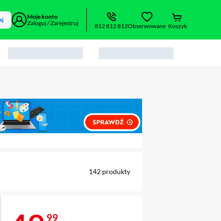
Moje konto
aj
Zaloguj / Zarejestruj
812 812 812
Obserwowane
Koszyk
alny element 1 z 2
142
produkty
99