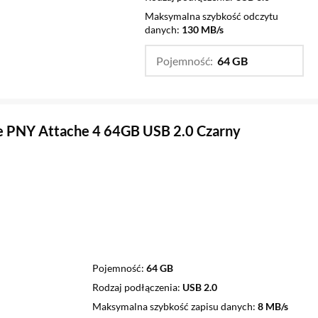
Maksymalna szybkość odczytu
danych
130 MB/s
Pojemność:
64 GB
…
128 GB,
256 GB,
32 GB,
512 GB
 PNY Attache 4 64GB USB 2.0 Czarny
Pojemność
64 GB
Rodzaj podłączenia
USB 2.0
Maksymalna szybkość zapisu danych
8 MB/s