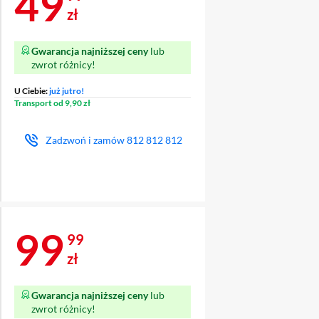
Cena 49,99 zł
49
zł
Gwarancja najniższej ceny
lub
zwrot różnicy!
U Ciebie:
już jutro!
Transport od 9,90 zł
Zadzwoń i zamów
812 812 812
Cena 99,99 zł
99
99
zł
Gwarancja najniższej ceny
lub
zwrot różnicy!