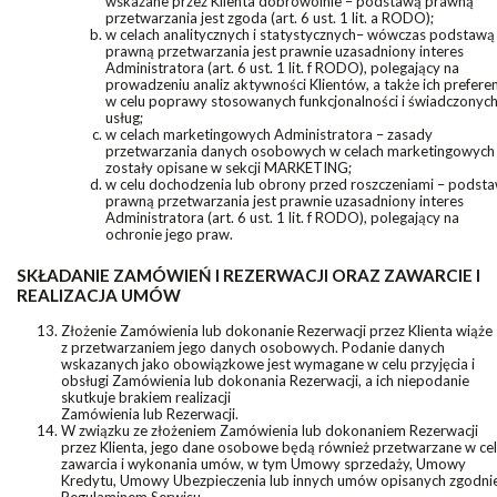
wskazane przez Klienta dobrowolnie – podstawą prawną
przetwarzania jest zgoda (art. 6 ust. 1 lit. a RODO);
w celach analitycznych i statystycznych– wówczas podstawą
prawną przetwarzania jest prawnie uzasadniony interes
Administratora (art. 6 ust. 1 lit. f RODO), polegający na
prowadzeniu analiz aktywności Klientów, a także ich preferen
w celu poprawy stosowanych funkcjonalności i świadczonyc
usług;
w celach marketingowych Administratora – zasady
przetwarzania danych osobowych w celach marketingowych
zostały opisane w sekcji MARKETING;
w celu dochodzenia lub obrony przed roszczeniami – podst
prawną przetwarzania jest prawnie uzasadniony interes
Administratora (art. 6 ust. 1 lit. f RODO), polegający na
ochronie jego praw.
SKŁADANIE ZAMÓWIEŃ I REZERWACJI ORAZ ZAWARCIE I
REALIZACJA UMÓW
Złożenie Zamówienia lub dokonanie Rezerwacji przez Klienta wiąże 
z przetwarzaniem jego danych osobowych. Podanie danych
wskazanych jako obowiązkowe jest wymagane w celu przyjęcia i
obsługi Zamówienia lub dokonania Rezerwacji, a ich niepodanie
skutkuje brakiem realizacji
Zamówienia lub Rezerwacji.
W związku ze złożeniem Zamówienia lub dokonaniem Rezerwacji
przez Klienta, jego dane osobowe będą również przetwarzane w ce
zawarcia i wykonania umów, w tym Umowy sprzedaży, Umowy
Kredytu, Umowy Ubezpieczenia lub innych umów opisanych zgodnie
Regulaminem Serwisu