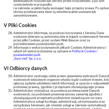
ewentualnych roszczeń lub obrony przed roszczeniami, a po tym
czasie jedynie w przypadku
i w zakresie, w jakim będą wymagać tego przepisy prawa. Po upływ
okresu przetwarzania dane są nieodwracalnie usuwane lub
zanonimizowane.
V Pliki Cookies
Administrator informuje, że podczas korzystania z Serwisu Dane
osobowe zbierane są automatycznie w logach systemowych Serwis
przez pliki Cookies, przez system Web Beacon oraz za
pośrednictwem powiadomień push.
Informacje o wykorzystywanych plikach Cookies Administratora i
celach ich wykorzystywania są opisane w
Polityce Cookies i
powiadomień push
„Euro-net” Sp. z o.o.
VI Odbiorcy danych
Administrator zastrzega sobie prawo ujawnienia wybranych Danyc
osobowych właściwym organom władzy bądź osobom trzecim, któ
zgłoszą żądanie udzielenia takich informacji, w oparciu o odpowied
podstawę prawną, zgodnie z przepisami obowiązującego prawa.
Administrator oświadcza, że powierza przetwarzanie Danych
osobowych, na podstawie pisemnej umowy zawartej zgodnie z
obowiązującymi przepisami podmiotom świadczącym na rzecz
Administratora usługi hostingu, administracji, utrzymywania oraz
zarządzania Serwisem, jak również usługi w zakresie optymalizacji
przekazu oraz zarządzania kampaniami promocyjnymi, a także