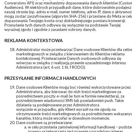
Conversions API) oraz mechanizmy dopasowania danych klientów (Custo
Audiences). W niektórych przypadkach dane, które dobrowolnie podajesz
naszej stronie (np. adres e-mail, numer telefonu, adres IP, dane o aktywnośc
mogą zostać zaszyfrowane (algorytm SHA-256) i przesłane do Meta w cel
dopasowania Twojego konta oraz dokładniejszego pomiaru konwersji.
Przesyłanie tych danych odbywa się wyłącznie na podstawie Twojej
wyraźnej zgody i zgodnie z zasadami ochrony danych.
REKLAMA KONTEKSTOWA
Administrator może przetwarzać Dane osobowe Klientów dla celó
marketingowych w związku z kierowaniem do Klientów reklamy
kontekstowej. Przetwarzanie Danych osobowych odbywa się
wówczas w związku z realizacją prawnie uzasadnionego interesu
Administratora (art. 6 ust. 1 lit. f RODO).
PRZESYŁANIE INFORMACJI HANDLOWYCH
Dane osobowe Klientów mogą być również wykorzystywane przez
Administratora, aby kierować do nich treści marketingowe za
pośrednictwem poczty e–mail (w tym w formie newslettera), za
pośrednictwem wiadomości SMS lub powiadomień push. Takie
działania są podejmowane przez Administratora
wyłącznie w przypadku, gdy Klient wyraził na nie zgodę na
otrzymywanie treści marketingowych za pośrednictwem wskazany
kanałów, którą może wycofać w dowolnym momencie.
Dane osobowe są przetwarzane:
w celu przesłania zamówionej informacji handlowej – podst
prawną przetwarzania jest prawnie uzasadniony interes