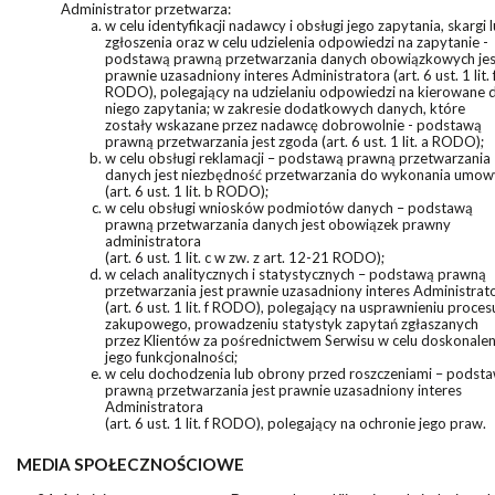
Administrator przetwarza:
w celu identyfikacji nadawcy i obsługi jego zapytania, skargi 
zgłoszenia oraz w celu udzielenia odpowiedzi na zapytanie -
podstawą prawną przetwarzania danych obowiązkowych jes
prawnie uzasadniony interes Administratora (art. 6 ust. 1 lit. 
RODO), polegający na udzielaniu odpowiedzi na kierowane 
niego zapytania; w zakresie dodatkowych danych, które
zostały wskazane przez nadawcę dobrowolnie - podstawą
prawną przetwarzania jest zgoda (art. 6 ust. 1 lit. a RODO);
w celu obsługi reklamacji – podstawą prawną przetwarzania
danych jest niezbędność przetwarzania do wykonania umow
(art. 6 ust. 1 lit. b RODO);
w celu obsługi wniosków podmiotów danych – podstawą
prawną przetwarzania danych jest obowiązek prawny
administratora
(art. 6 ust. 1 lit. c w zw. z art. 12-21 RODO);
w celach analitycznych i statystycznych – podstawą prawną
przetwarzania jest prawnie uzasadniony interes Administrat
(art. 6 ust. 1 lit. f RODO), polegający na usprawnieniu proces
zakupowego, prowadzeniu statystyk zapytań zgłaszanych
przez Klientów za pośrednictwem Serwisu w celu doskonalen
jego funkcjonalności;
w celu dochodzenia lub obrony przed roszczeniami – podst
prawną przetwarzania jest prawnie uzasadniony interes
Administratora
(art. 6 ust. 1 lit. f RODO), polegający na ochronie jego praw.
MEDIA SPOŁECZNOŚCIOWE