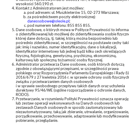
wysokości 560.190 zł.
Kontakt z Administratorem jest możliwy:
pod adresem: ul. Muszkieterów 15, 02-273 Warszawa;
za pośrednictwem poczty elektronicznej:
daneosobowe@oleole.pl
;
pod numerem telefonu: 855 855 855.
Dane osobowe, o których mowa w Polityce Prywatności to informa
o zidentyfikowanej lub możliwej do zidentyfikowania osobie fizyczne
której dane dotyczą, tj. takiej, którą można bezpośrednio lub
pośrednio zidentyfikować, w szczególności na podstawie cechy taki
jak: imię i nazwisko, numer identyfikacyjny, dane o lokalizacji,
identyfikator internetowy lub jednej bądź kilku cech określających
fizyczną, fizjologiczną, genetyczną, psychiczną, ekonomiczną,
kulturową lub społeczną tożsamość osoby fizycznej.
Administrator przetwarza Dane osobowe, osób których dotyczą
zgodnie z obowiązującymi przepisami, w szczególności prawa
polskiego oraz Rozporządzenia Parlamentu Europejskiego i Rady (U
2016/679 z 27 kwietnia 2016 r. w sprawie ochrony osób fizycznyc
związku z przetwarzaniem danych osobowych
i w sprawie swobodnego przepływu takich danych oraz uchylenia
dyrektywy 95/46/WE (ogólne rozporządzenie o ochronie danych,
RODO).
Przetwarzanie, w rozumieniu Polityki Prywatności oznacza operację
lub zestaw operacji wykonywanych na Danych osobowych lub
zestawach Danych osobowych w sposób zautomatyzowany lub
niezautomatyzowany, taką jak zbieranie, utrwalanie, organizowanie,
porządkowanie, przechowywanie, adaptowanie lub modyfikowanie
pobieranie, przeglądanie.