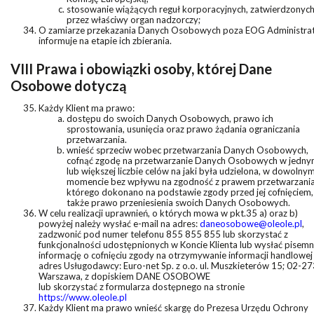
stosowanie wiążących reguł korporacyjnych, zatwierdzonyc
przez właściwy organ nadzorczy;
O zamiarze przekazania Danych Osobowych poza EOG Administra
informuje na etapie ich zbierania.
VIII Prawa i obowiązki osoby, której Dane
Osobowe dotyczą
Każdy Klient ma prawo:
dostępu do swoich Danych Osobowych, prawo ich
sprostowania, usunięcia oraz prawo żądania ograniczania
przetwarzania.
wnieść sprzeciw wobec przetwarzania Danych Osobowych,
cofnąć zgodę na przetwarzanie Danych Osobowych w jedn
lub większej liczbie celów na jaki była udzielona, w dowolny
momencie bez wpływu na zgodność z prawem przetwarzania
którego dokonano na podstawie zgody przed jej cofnięciem,
także prawo przeniesienia swoich Danych Osobowych.
W celu realizacji uprawnień, o których mowa w pkt.35 a) oraz b)
powyżej należy wysłać e-mail na adres:
daneosobowe@oleole.pl
,
zadzwonić pod numer telefonu 855 855 855 lub skorzystać z
funkcjonalności udostępnionych w Koncie Klienta lub wysłać pisem
informację o cofnięciu zgody na otrzymywanie informacji handlowej
adres Usługodawcy: Euro-net Sp. z o.o. ul. Muszkieterów 15; 02-27
Warszawa, z dopiskiem DANE OSOBOWE
lub skorzystać z formularza dostępnego na stronie
https://www.oleole.pl
Każdy Klient ma prawo wnieść skargę do Prezesa Urzędu Ochrony