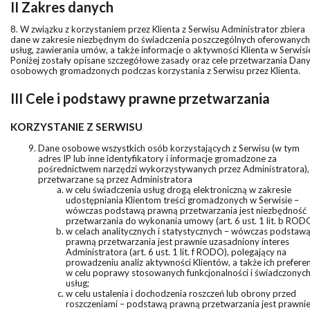
II Zakres danych
8. W związku z korzystaniem przez Klienta z Serwisu Administrator zbiera
dane w zakresie niezbędnym do świadczenia poszczególnych oferowanych
usług, zawierania umów, a także informacje o aktywności Klienta w Serwisi
Poniżej zostały opisane szczegółowe zasady oraz cele przetwarzania Dan
osobowych gromadzonych podczas korzystania z Serwisu przez Klienta.
III Cele i podstawy prawne przetwarzania
KORZYSTANIE Z SERWISU
Dane osobowe wszystkich osób korzystających z Serwisu (w tym
adres IP lub inne identyfikatory i informacje gromadzone za
pośrednictwem narzędzi wykorzystywanych przez Administratora),
przetwarzane są przez Administratora
w celu świadczenia usług drogą elektroniczną w zakresie
udostępniania Klientom treści gromadzonych w Serwisie –
wówczas podstawą prawną przetwarzania jest niezbędność
przetwarzania do wykonania umowy (art. 6 ust. 1 lit. b ROD
w celach analitycznych i statystycznych – wówczas podstaw
prawną przetwarzania jest prawnie uzasadniony interes
Administratora (art. 6 ust. 1 lit. f RODO), polegający na
prowadzeniu analiz aktywności Klientów, a także ich preferen
w celu poprawy stosowanych funkcjonalności i świadczonyc
usług;
w celu ustalenia i dochodzenia roszczeń lub obrony przed
roszczeniami – podstawą prawną przetwarzania jest prawni