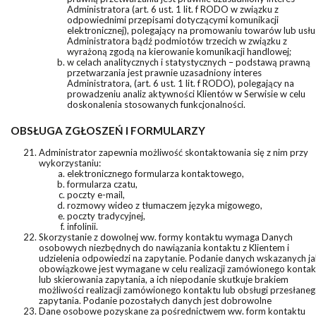
Administratora (art. 6 ust. 1 lit. f RODO w związku z
odpowiednimi przepisami dotyczącymi komunikacji
elektronicznej), polegający na promowaniu towarów lub usłu
Administratora bądź podmiotów trzecich w związku z
wyrażoną zgodą na kierowanie komunikacji handlowej;
w celach analitycznych i statystycznych – podstawą prawną
przetwarzania jest prawnie uzasadniony interes
Administratora, (art. 6 ust. 1 lit. f RODO), polegający na
prowadzeniu analiz aktywności Klientów w Serwisie w celu
doskonalenia stosowanych funkcjonalności.
OBSŁUGA ZGŁOSZEŃ I FORMULARZY
Administrator zapewnia możliwość skontaktowania się z nim przy
wykorzystaniu:
elektronicznego formularza kontaktowego,
formularza czatu,
poczty e-mail,
rozmowy wideo z tłumaczem języka migowego,
poczty tradycyjnej,
infolinii.
Skorzystanie z dowolnej ww. formy kontaktu wymaga Danych
osobowych niezbędnych do nawiązania kontaktu z Klientem i
udzielenia odpowiedzi na zapytanie. Podanie danych wskazanych j
obowiązkowe jest wymagane w celu realizacji zamówionego kontak
lub skierowania zapytania, a ich niepodanie skutkuje brakiem
możliwości realizacji zamówionego kontaktu lub obsługi przesłane
zapytania. Podanie pozostałych danych jest dobrowolne
Dane osobowe pozyskane za pośrednictwem ww. form kontaktu