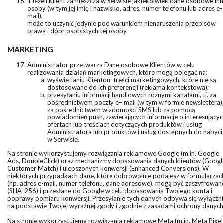
1Jeżeli Klient zamieszcza w Serwisie jakiekolwiek dane osobowe inn
osoby (w tym jej imię i nazwisko, adres, numer telefonu lub adres e-
mail),
może to uczynić jedynie pod warunkiem nienaruszenia przepisów
prawa i dóbr osobistych tej osoby.
MARKETING
Administrator przetwarza Dane osobowe Klientów w celu
realizowania działań marketingowych, które mogą polegać na:
wyświetlaniu Klientom treści marketingowych, które nie są
dostosowane do ich preferencji (reklama kontekstowa);
przesyłaniu informacji handlowych różnymi kanałami, tj. za
pośrednictwem poczty e– mail (w tym w formie newslettera)
za pośrednictwem wiadomości SMS lub za pomocą
powiadomień push, zawierających informacje o interesującyc
ofertach lub treściach dotyczących produktów i usług
Administratora lub produktów i usług dostępnych do nabyci
w Serwisie.
Na stronie wykorzystujemy rozwiązania reklamowe Google (m.in. Google
Ads, DoubleClick) oraz mechanizmy dopasowania danych klientów (Googl
Customer Match) i ulepszonych konwersji (Enhanced Conversions). W
niektórych przypadkach dane, które dobrowolnie podajesz w formularzac
(np. adres e-mail, numer telefonu, dane adresowe), mogą być zaszyfrowan
(SHA-256) i przesłane do Google w celu dopasowania Twojego konta i
poprawy pomiaru konwersji. Przesyłanie tych danych odbywa się wyłączn
na podstawie Twojej wyraźnej zgody i zgodnie z zasadami ochrony danych
Na stronie wykorzystujemy rozwiązania reklamowe Meta (m.in. Meta Pixel