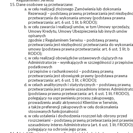
Dane osobowe są przetwarzane:
w celu realizacji złożonego Zamówienia lub dokonania
Rezerwacji – podstawą prawną przetwarzania jest niezbędn
przetwarzania do wykonania umowy (podstawa prawna
przetwarzania: art. 6 ust. 1 lit. b RODO);
w celu zawarcia i realizacji umów, w tym Umowy sprzedaży,
Umowy Kredytu, Umowy Ubezpieczenia lub innych umów
opisanych
zgodnie z Regulaminem Serwisu – podstawą prawną
przetwarzania jest niezbędność przetwarzania do wykonani
umowy (podstawa prawna przetwarzania: art. 6 ust. 1 lit. b
RODO);
w celu realizacji obowiązków ustawowych ciążących na
Administratorze – wynikających w szczególności z przepisów
podatkowych
i przepisów o rachunkowości – podstawą prawną
przetwarzania jest obowiązek prawny (podstawa prawna
przetwarzania: art. 6 ust. 1 lit. c RODO);
w celach analitycznych i statystycznych – podstawą prawną
przetwarzania jest prawnie uzasadniony interes Administrat
(podstawa prawna przetwarzania: art. 6 ust. 1 lit. f RODO),
polegający na usprawnieniu procesu zakupowego,
prowadzeniu analiz aktywności Klientów w Serwisie,
a także preferencji zakupowych w celu doskonalenia
stosowanych funkcjonalności
w celu ustalenia i dochodzenia roszczeń lub obrony przed
roszczeniami – podstawą prawną przetwarzania jest prawni
uzasadniony interes Administratora (art. 6 ust. 1 lit. f RODO)
polegający na ochronie jego praw.