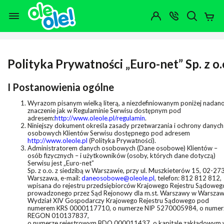
Przejdź do zawartości strony
Przejdź do wyszukiwarki
Przejdź do kategorii
Przejdź do stopki
Moje
OTWÓRZ
MENU
Konto
Koszy
KONTAKT
(0)
Jakiego
produktu
szukasz?
Polityka Prywatności „Euro-net” Sp. z o.
I Postanowienia ogólne
Wyrazom pisanym wielką literą, a niezdefiniowanym poniżej nadan
znaczenie jak w Regulaminie Serwisu dostępnym pod
adresem:
http://www.oleole.pl/regulamin
.
Niniejszy dokument określa zasady przetwarzania i ochrony danych
osobowych Klientów Serwisu dostępnego pod adresem
http://www.oleole.pl
(Polityka Prywatności).
Administratorem danych osobowych (Dane osobowe) Klientów –
osób fizycznych – i użytkowników (osoby, których dane dotyczą)
Serwisu jest „Euro-net”
Sp. z o.o. z siedzibą w Warszawie, przy ul. Muszkieterów 15, 02-27
Warszawa, e-mail:
daneosobowe@oleole.pl
, telefon: 812 812 812,
wpisana do rejestru przedsiębiorców Krajowego Rejestru Sądoweg
prowadzonego przez Sąd Rejonowy dla m.st. Warszawy w Warszaw
Wydział XIV Gospodarczy Krajowego Rejestru Sądowego pod
numerem KRS 0000117710, o numerze NIP 5270005984, o numer
REGON 010137837,
o numerze rejestrowym BDO 000011437, o kapitale zakładowym