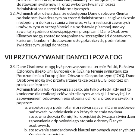
dostawcom systemów IT oraz wykorzystywanych przez
Administratora narzędzi informatycznych.
Administrator oświadcza, że udostępnia Dane osobowe Klienta
podmiotom świadczącym na rzecz Administratora usługi w zakresie
niezbędnym do korzystania z Serwisu, w tym realizacji zawartych
umów, w tym w szczególności, na podstawie pisemnej umowy
zawartej zgodnie z obowiązującymi przepisami. Dane Osobowe
Klientów mogą zostać udostępnione w szczególności dostawcom,
kurierom, bankom i dostawcom usług płatniczych, podmiotom
świadczącym usługi doradcze.
VII PRZEKAZYWANIE DANYCH POZA EOG
Dane Osobowe mogą być przetwarzane na terenie Polski, Państwa
Członkowskiego Unii Europejskiej (UE), na terenie sygnatariusza
Porozumienia o Europejskim Obszarze Gospodarczym (EOG). Dan
Osobowe mogą być przetwarzane także poza EOG, poprzez ich
przekazanie przez
Administratora lub Przetwarzającego, ale tylko wtedy, gdy jest to
konieczne dla realizacji celów określonych w sekcji III powyżej, i z
zapewnieniem odpowiedniego stopnia ochrony, przede wszystkim
poprzez:
współpracę z podmiotami przetwarzającymi Dane osobowe
państwach, w odniesieniu do których została wydana
stosowna decyzja Komisji Europejskiej dotycząca stwierdzen
zapewnienia odpowiedniego stopnia ochrony Danych
osobowych;
stosowanie standardowych klauzul umownych wydanych pr
Komisję Europejską;