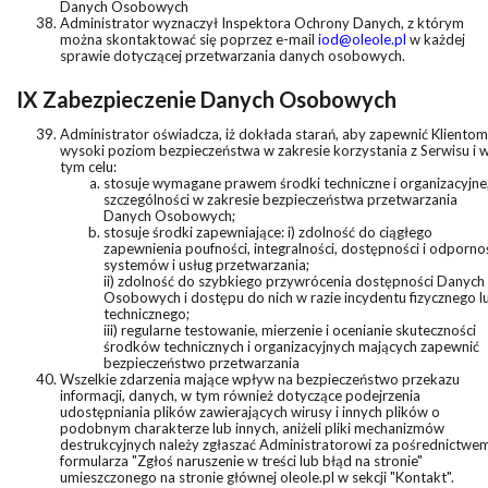
Danych Osobowych
Administrator wyznaczył Inspektora Ochrony Danych, z którym
można skontaktować się poprzez e-mail
iod@oleole.pl
w każdej
sprawie dotyczącej przetwarzania danych osobowych.
IX Zabezpieczenie Danych Osobowych
Administrator oświadcza, iż dokłada starań, aby zapewnić Klientom
wysoki poziom bezpieczeństwa w zakresie korzystania z Serwisu i 
tym celu:
stosuje wymagane prawem środki techniczne i organizacyjne
szczególności w zakresie bezpieczeństwa przetwarzania
Danych Osobowych;
stosuje środki zapewniające: i) zdolność do ciągłego
zapewnienia poufności, integralności, dostępności i odporno
systemów i usług przetwarzania;
ii) zdolność do szybkiego przywrócenia dostępności Danych
Osobowych i dostępu do nich w razie incydentu fizycznego l
technicznego;
iii) regularne testowanie, mierzenie i ocenianie skuteczności
środków technicznych i organizacyjnych mających zapewnić
bezpieczeństwo przetwarzania
Wszelkie zdarzenia mające wpływ na bezpieczeństwo przekazu
informacji, danych, w tym również dotyczące podejrzenia
udostępniania plików zawierających wirusy i innych plików o
podobnym charakterze lub innych, aniżeli pliki mechanizmów
destrukcyjnych należy zgłaszać Administratorowi za pośrednictwe
formularza "Zgłoś naruszenie w treści lub błąd na stronie"
umieszczonego na stronie głównej oleole.pl w sekcji "Kontakt".