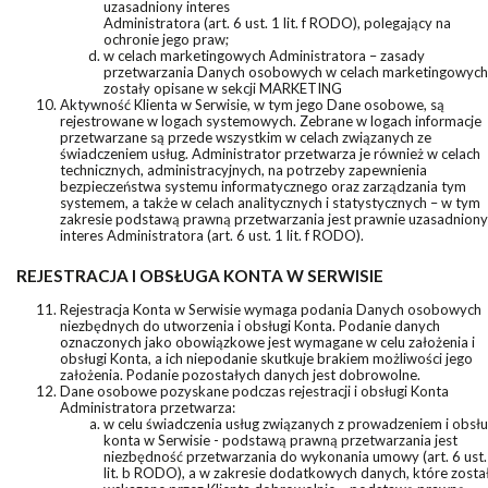
uzasadniony interes
Administratora (art. 6 ust. 1 lit. f RODO), polegający na
ochronie jego praw;
w celach marketingowych Administratora – zasady
przetwarzania Danych osobowych w celach marketingowych
zostały opisane w sekcji MARKETING
Aktywność Klienta w Serwisie, w tym jego Dane osobowe, są
rejestrowane w logach systemowych. Zebrane w logach informacje
przetwarzane są przede wszystkim w celach związanych ze
świadczeniem usług. Administrator przetwarza je również w celach
technicznych, administracyjnych, na potrzeby zapewnienia
bezpieczeństwa systemu informatycznego oraz zarządzania tym
systemem, a także w celach analitycznych i statystycznych – w tym
zakresie podstawą prawną przetwarzania jest prawnie uzasadniony
interes Administratora (art. 6 ust. 1 lit. f RODO).
REJESTRACJA I OBSŁUGA KONTA W SERWISIE
Rejestracja Konta w Serwisie wymaga podania Danych osobowych
niezbędnych do utworzenia i obsługi Konta. Podanie danych
oznaczonych jako obowiązkowe jest wymagane w celu założenia i
obsługi Konta, a ich niepodanie skutkuje brakiem możliwości jego
założenia. Podanie pozostałych danych jest dobrowolne.
Dane osobowe pozyskane podczas rejestracji i obsługi Konta
Administratora przetwarza:
w celu świadczenia usług związanych z prowadzeniem i obsł
konta w Serwisie - podstawą prawną przetwarzania jest
niezbędność przetwarzania do wykonania umowy (art. 6 ust.
lit. b RODO), a w zakresie dodatkowych danych, które zosta