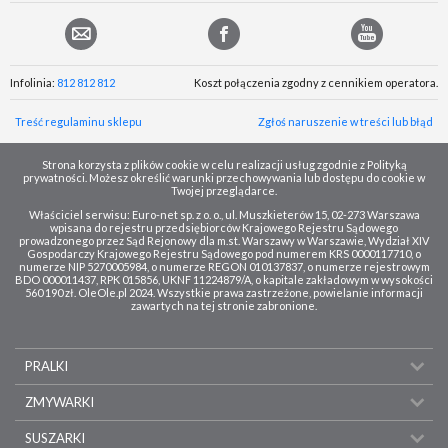
Infolinia:
812 812 812
Koszt połączenia zgodny z cennikiem operatora.
Treść regulaminu sklepu
Zgłoś naruszenie w treści lub błąd
Strona korzysta z plików cookie w celu realizacji usług zgodnie z Polityką
prywatności. Możesz określić warunki przechowywania lub dostępu do cookie w
Twojej przeglądarce.
Właściciel serwisu: Euro-net sp. z o. o., ul. Muszkieterów 15, 02-273 Warszawa
wpisana do rejestru przedsiębiorców Krajowego Rejestru Sądowego
prowadzonego przez Sąd Rejonowy dla m.st. Warszawy w Warszawie, Wydział XIV
Gospodarczy Krajowego Rejestru Sądowego pod numerem KRS 0000117710, o
numerze NIP 5270005984, o numerze REGON 010137837, o numerze rejestrowym
BDO 000011437, RPK 015856, UKNF 11224879/A, o kapitale zakładowym w wysokości
560 190 zł. OleOle.pl 2024. Wszystkie prawa zastrzeżone, powielanie informacji
zawartych na tej stronie zabronione.
PRALKI
ZMYWARKI
SUSZARKI