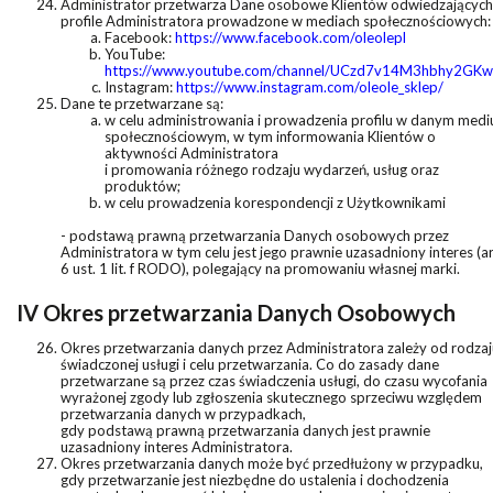
Administrator przetwarza Dane osobowe Klientów odwiedzających
profile Administratora prowadzone w mediach społecznościowych:
Facebook:
https://www.facebook.com/oleolepl
YouTube:
https://www.youtube.com/channel/UCzd7v14M3hbhy2GK
Instagram:
https://www.instagram.com/oleole_sklep/
Dane te przetwarzane są:
w celu administrowania i prowadzenia profilu w danym med
społecznościowym, w tym informowania Klientów o
aktywności Administratora
i promowania różnego rodzaju wydarzeń, usług oraz
produktów;
w celu prowadzenia korespondencji z Użytkownikami
- podstawą prawną przetwarzania Danych osobowych przez
Administratora w tym celu jest jego prawnie uzasadniony interes (ar
6 ust. 1 lit. f RODO), polegający na promowaniu własnej marki.
IV Okres przetwarzania Danych Osobowych
Okres przetwarzania danych przez Administratora zależy od rodzaj
świadczonej usługi i celu przetwarzania. Co do zasady dane
przetwarzane są przez czas świadczenia usługi, do czasu wycofania
wyrażonej zgody lub zgłoszenia skutecznego sprzeciwu względem
przetwarzania danych w przypadkach,
gdy podstawą prawną przetwarzania danych jest prawnie
uzasadniony interes Administratora.
Okres przetwarzania danych może być przedłużony w przypadku,
gdy przetwarzanie jest niezbędne do ustalenia i dochodzenia