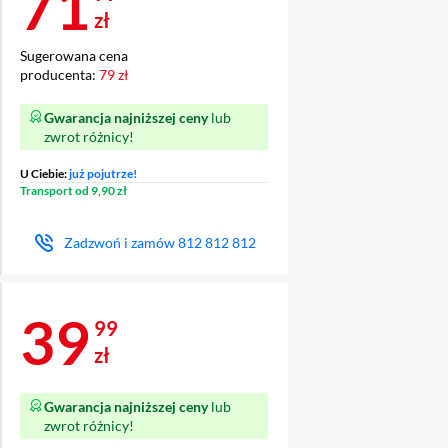
Cena 71,99 zł
71
zł
Sugerowana cena
producenta:
79 zł
Gwarancja najniższej ceny
lub
zwrot różnicy!
U Ciebie:
już pojutrze!
Transport od 9,90 zł
Zadzwoń i zamów
812 812 812
Cena 39,99 zł
39
99
zł
Gwarancja najniższej ceny
lub
zwrot różnicy!