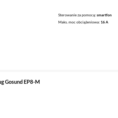
Sterowanie za pomocą
smartfon
Maks. moc obciążeniowa
16 A
lug Gosund EP8-M