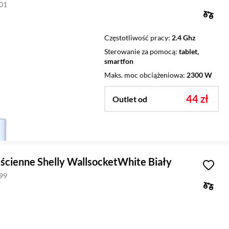
501
Częstotliwość pracy
2.4 Ghz
Sterowanie za pomocą
tablet,
smartfon
Maks. moc obciążeniowa
2300 W
44 zł
Outlet od
ścienne Shelly WallsocketWhite Biały
399