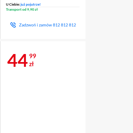
U Ciebie:
już pojutrze!
Transport od 9,90 zł
Zadzwoń i zamów
812 812 812
Cena 44,99 zł
44
99
zł