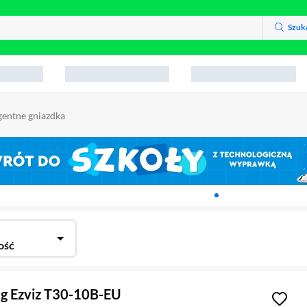
Szuk
igentne gniazdka
Karuzela z banerami, aktu
ość
ug Ezviz T30-10B-EU