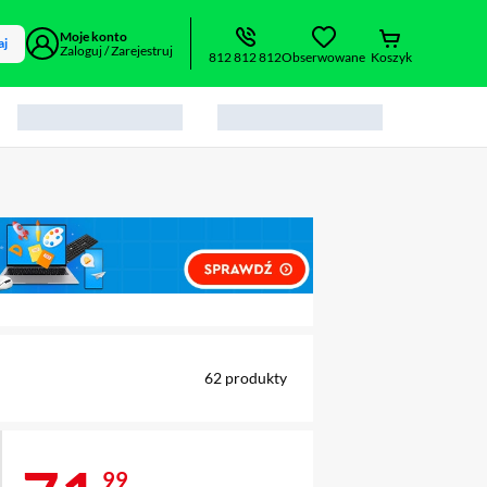
Moje konto
aj
Zaloguj / Zarejestruj
812 812 812
Obserwowane
Koszyk
alny element 1 z 1
62
produkty
99