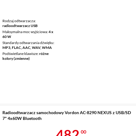
Rodzaj odtwarzacza
radioodtwarzacz USB
Maksymalna moc wyjściowa
4 x
60 W
Standardy odtwarzania dźwięku
MP3, FLAC, AAC, WAV, WMA
Podświetlane klawisze
różne
kolory (zmienne)
Radioodtwarzacz samochodowy Vordon AC-8290 NEXUS z USB/SD
7" 4x60W Bluetooth
Cena 482 zł
482
00