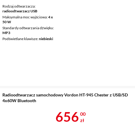
Rodzaj odtwarzacza
radioodtwarzacz USB
Maksymalna moc wyjściowa
4 x
50 W
Standardy odtwarzania dźwięku
MP3
Podświetlane klawisze
niebieski
Radioodtwarzacz samochodowy Vordon HT-945 Chester z USB/SD
4x60W Bluetooth
Cena 656 zł
656
00
zł