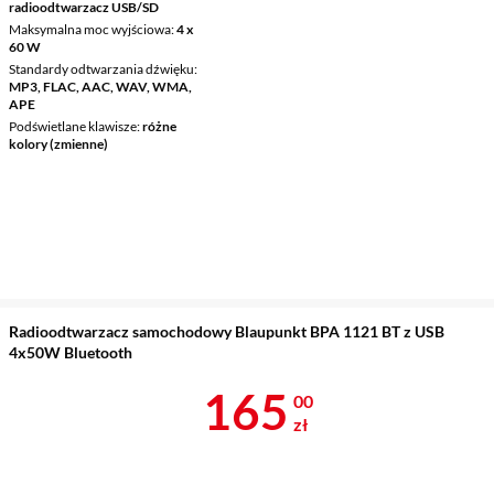
radioodtwarzacz USB/SD
Maksymalna moc wyjściowa
4 x
60 W
Standardy odtwarzania dźwięku
MP3, FLAC, AAC, WAV, WMA,
APE
Podświetlane klawisze
różne
kolory (zmienne)
Radioodtwarzacz samochodowy Blaupunkt BPA 1121 BT z USB
4x50W Bluetooth
Cena 165 zł
165
00
zł