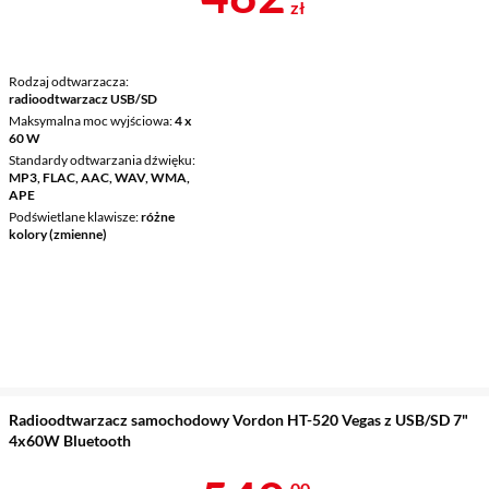
zł
Rodzaj odtwarzacza
radioodtwarzacz USB/SD
Maksymalna moc wyjściowa
4 x
60 W
Standardy odtwarzania dźwięku
MP3, FLAC, AAC, WAV, WMA,
APE
Podświetlane klawisze
różne
kolory (zmienne)
Radioodtwarzacz samochodowy Vordon HT-520 Vegas z USB/SD 7"
4x60W Bluetooth
00