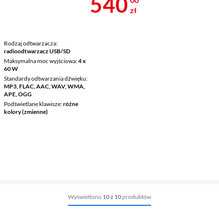
Cena 540 zł
540
zł
Rodzaj odtwarzacza
radioodtwarzacz USB/SD
Maksymalna moc wyjściowa
4 x
60 W
Standardy odtwarzania dźwięku
MP3, FLAC, AAC, WAV, WMA,
APE, OGG
Podświetlane klawisze
różne
kolory (zmienne)
Wyświetlono
10 z 10
produktów