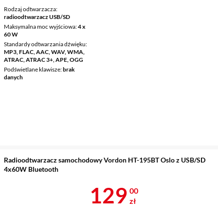
Rodzaj odtwarzacza
radioodtwarzacz USB/SD
Maksymalna moc wyjściowa
4 x
60 W
Standardy odtwarzania dźwięku
MP3, FLAC, AAC, WAV, WMA,
ATRAC, ATRAC 3+, APE, OGG
Podświetlane klawisze
brak
danych
Radioodtwarzacz samochodowy Vordon HT-195BT Oslo z USB/SD
4x60W Bluetooth
Cena 129 zł
129
00
zł