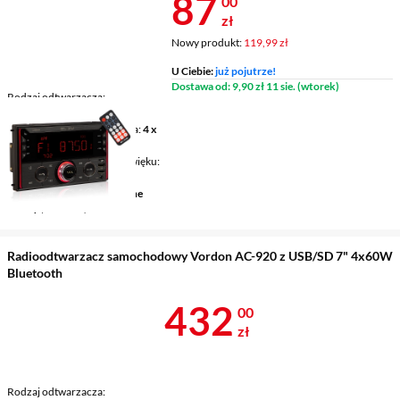
Cena 87 zł
87
00
zł
Nowy produkt:
119,99 zł
U Ciebie:
już pojutrze!
Dostawa od: 9,90 zł 11 sie. (wtorek)
Rodzaj odtwarzacza
radioodtwarzacz USB
Maksymalna moc wyjściowa
4 x
60 W
Standardy odtwarzania dźwięku
MP3, WAV, WMA
Podświetlane klawisze
różne
kolory (zmienne)
Radioodtwarzacz samochodowy Vordon AC-920 z USB/SD 7" 4x60W
Bluetooth
Cena 432 zł
432
00
zł
Rodzaj odtwarzacza