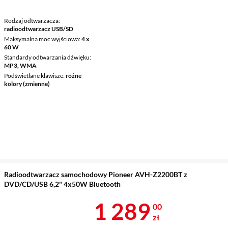
Rodzaj odtwarzacza
radioodtwarzacz USB/SD
Maksymalna moc wyjściowa
4 x
60 W
Standardy odtwarzania dźwięku
MP3, WMA
Podświetlane klawisze
różne
kolory (zmienne)
Radioodtwarzacz samochodowy Pioneer AVH-Z2200BT z
DVD/CD/USB 6,2" 4x50W Bluetooth
Cena 1 289 z
1 289
00
zł