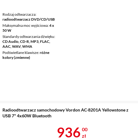
Rodzaj odtwarzacza
radioodtwarzacz DVD/CD/USB
Maksymalna moc wyjściowa
4 x
50 W
Standardy odtwarzania dźwięku
CD Audio, CD-R, MP3, FLAC,
AAC, WAV, WMA
Podświetlane klawisze
różne
kolory (zmienne)
Radioodtwarzacz samochodowy Vordon AC-8201A Yellowstone z
USB 7" 4x60W Bluetooth
Cena 936 zł
936
00
zł