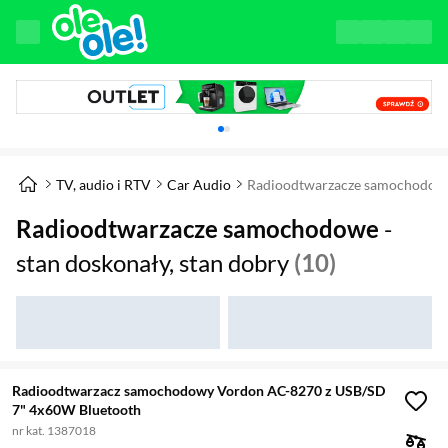
Karuzela z banerami, aktualny element 1 z 
TV, audio i RTV
Car Audio
Radioodtwarzacze samochodow
Radioodtwarzacze samochodowe
-
stan doskonały, stan dobry
(10)
Radioodtwarzacz samochodowy Vordon AC-8270 z USB/SD
7" 4x60W Bluetooth
nr kat. 1387018