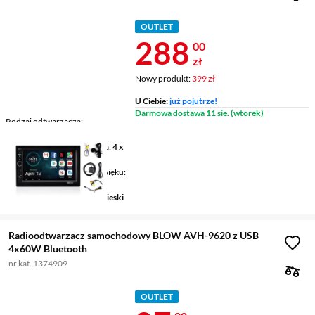
OUTLET
Cena 288 zł
288
00
zł
Nowy produkt:
399 zł
U Ciebie:
już pojutrze!
Darmowa dostawa 11 sie. (wtorek)
Rodzaj odtwarzacza
radioodtwarzacz USB/SD
Maksymalna moc wyjściowa
4 x
60 W
Standardy odtwarzania dźwięku
MP3, FLAC, WMA
Podświetlane klawisze
niebieski
Radioodtwarzacz samochodowy BLOW AVH-9620 z USB
4x60W Bluetooth
nr kat. 1374909
OUTLET