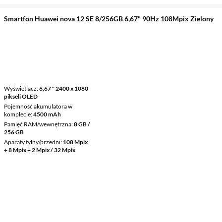
Smartfon Huawei nova 12 SE 8/256GB 6,67" 90Hz 108Mpix Zielony
Wyświetlacz
6,67 " 2400 x 1080
pikseli OLED
Pojemność akumulatora w
komplecie
4500 mAh
Pamięć RAM/wewnętrzna
8 GB /
256 GB
Aparaty tylny/przedni
108 Mpix
+ 8 Mpix + 2 Mpix / 32 Mpix