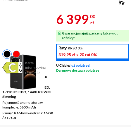
Cena 6 399 z
6 399
00
zł
Gwarancja najniższej ceny
lub zwrot
różnicy!
Raty
RRSO 0%
319,95 zł
x 20 rat
0%
Karta
U Ciebie:
już pojutrze!
informacyjna
Plik w formacie pdf
(otworzy się w nowym oknie)
Darmowa dostawa pojutrze
produktu
Wyświetlacz
8 " 2416 x 2210
pikseli OLED
Ekran dodatkowy
6,49" OLED,
1‑120 Hz LTPO, 1440 Hz PWM
dimming
Pojemność akumulatora w
komplecie
5600 mAh
Pamięć RAM/wewnętrzna
16 GB
/ 512 GB