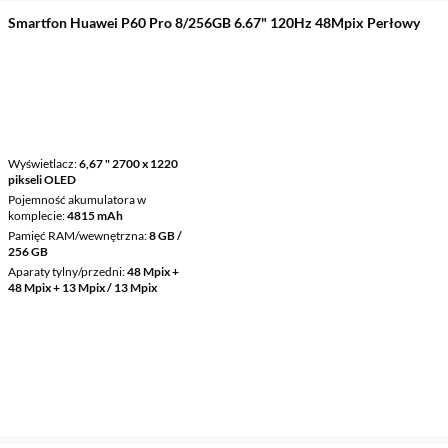
Smartfon Huawei P60 Pro 8/256GB 6.67" 120Hz 48Mpix Perłowy
Wyświetlacz
6,67 " 2700 x 1220
pikseli OLED
Pojemność akumulatora w
komplecie
4815 mAh
Pamięć RAM/wewnętrzna
8 GB /
256 GB
Aparaty tylny/przedni
48 Mpix +
48 Mpix + 13 Mpix / 13 Mpix