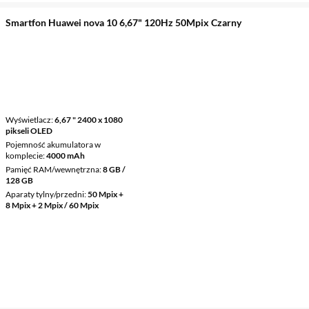
Smartfon Huawei nova 10 6,67" 120Hz 50Mpix Czarny
Wyświetlacz
6,67 " 2400 x 1080
pikseli OLED
Pojemność akumulatora w
komplecie
4000 mAh
Pamięć RAM/wewnętrzna
8 GB /
128 GB
Aparaty tylny/przedni
50 Mpix +
8 Mpix + 2 Mpix / 60 Mpix