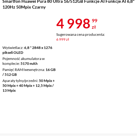
Smartfon Huawei Pura 80 Ultra 16/512GB Funkcje AI Funkcje AI 6,8"
120Hz 50Mpix Czarny
Cena 4 998,9
4 998
99
zł
Sugerowana cena producenta:
6 999 zł
Wyświetlacz
6,8 " 2848 x 1276
pikseli OLED
Pojemność akumulatora w
komplecie
5170 mAh
Pamięć RAM/wewnętrzna
16 GB
/ 512 GB
Aparaty tylny/przedni
50 Mpix +
50 Mpix + 40 Mpix + 12,5 Mpix /
13 Mpix