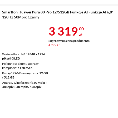
Smartfon Huawei Pura 80 Pro 12/512GB Funkcje AI Funkcje AI 6,8"
120Hz 50Mpix Czarny
Cena 3 319 z
3 319
00
zł
Sugerowana cena producenta:
4 999 zł
Wyświetlacz
6,8 " 2848 x 1276
pikseli OLED
Pojemność akumulatora w
komplecie
5170 mAh
Pamięć RAM/wewnętrzna
12 GB
/ 512 GB
Aparaty tylny/przedni
50 Mpix +
48 Mpix + 40 Mpix / 13 Mpix