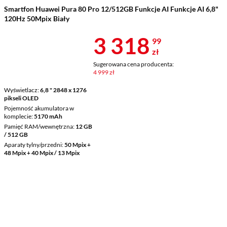
Smartfon Huawei Pura 80 Pro 12/512GB Funkcje AI Funkcje AI 6,8"
120Hz 50Mpix Biały
Cena 3 318,9
3 318
99
zł
Sugerowana cena producenta:
4 999 zł
Wyświetlacz
6,8 " 2848 x 1276
pikseli OLED
Pojemność akumulatora w
komplecie
5170 mAh
Pamięć RAM/wewnętrzna
12 GB
/ 512 GB
Aparaty tylny/przedni
50 Mpix +
48 Mpix + 40 Mpix / 13 Mpix