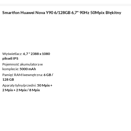
Smartfon Huawei Nova Y90 6/128GB 6,7" 90Hz 50Mpix Błękitny
Wyświetlacz
6,7 " 2388 x 1080
pikseli IPS
Pojemność akumulatora w
komplecie
5000 mAh
Pamięć RAM/wewnętrzna
6 GB /
128 GB
Aparaty tylny/przedni
50 Mpix +
2 Mpix + 2 Mpix / 8 Mpix