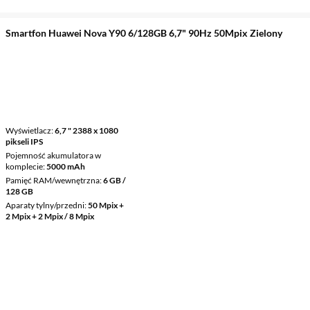
Smartfon Huawei Nova Y90 6/128GB 6,7" 90Hz 50Mpix Zielony
Wyświetlacz
6,7 " 2388 x 1080
pikseli IPS
Pojemność akumulatora w
komplecie
5000 mAh
Pamięć RAM/wewnętrzna
6 GB /
128 GB
Aparaty tylny/przedni
50 Mpix +
2 Mpix + 2 Mpix / 8 Mpix