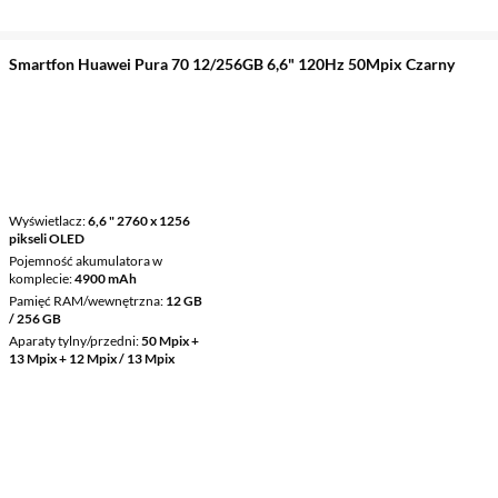
Smartfon Huawei Pura 70 12/256GB 6,6" 120Hz 50Mpix Czarny
Wyświetlacz
6,6 " 2760 x 1256
pikseli OLED
Pojemność akumulatora w
komplecie
4900 mAh
Pamięć RAM/wewnętrzna
12 GB
/ 256 GB
Aparaty tylny/przedni
50 Mpix +
13 Mpix + 12 Mpix / 13 Mpix