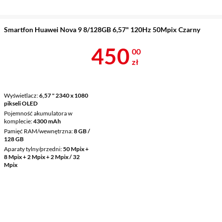
Smartfon Huawei Nova 9 8/128GB 6,57" 120Hz 50Mpix Czarny
Cena 450 zł
450
00
zł
Wyświetlacz
6,57 " 2340 x 1080
pikseli OLED
Pojemność akumulatora w
komplecie
4300 mAh
Pamięć RAM/wewnętrzna
8 GB /
128 GB
Aparaty tylny/przedni
50 Mpix +
8 Mpix + 2 Mpix + 2 Mpix / 32
Mpix