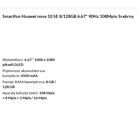
Smartfon Huawei nova 10 SE 8/128GB 6,67" 90Hz 108Mpix Srebrny
Wyświetlacz
6,67 " 2400 x 1080
pikseli OLED
Pojemność akumulatora w
komplecie
4500 mAh
Pamięć RAM/wewnętrzna
8 GB /
128 GB
Aparaty tylny/przedni
108 Mpix
+ 8 Mpix + 2 Mpix / 16 Mpix