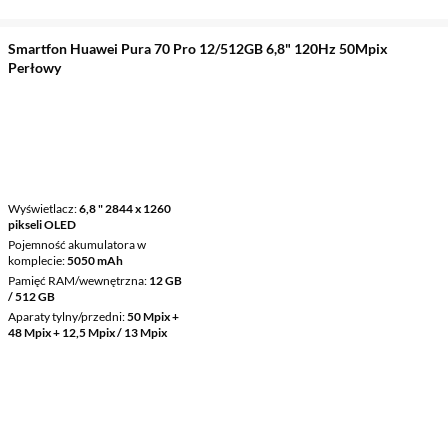
Smartfon Huawei Pura 70 Pro 12/512GB 6,8" 120Hz 50Mpix
Perłowy
Wyświetlacz
6,8 " 2844 x 1260
pikseli OLED
Pojemność akumulatora w
komplecie
5050 mAh
Pamięć RAM/wewnętrzna
12 GB
/ 512 GB
Aparaty tylny/przedni
50 Mpix +
48 Mpix + 12,5 Mpix / 13 Mpix