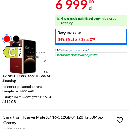
Cena 6 999 z
6 999
00
zł
Gwarancja najniższej ceny
lub zwrot
różnicy!
Raty
RRSO 0%
349,95 zł
x 20 rat
0%
Karta
U Ciebie:
już pojutrze!
informacyjna
Plik w formacie pdf
(otworzy się w nowym oknie)
Darmowa dostawa pojutrze
produktu
Wyświetlacz
8 " 2416 x 2210
pikseli OLED
Ekran dodatkowy
6,49" OLED,
1‑120 Hz LTPO, 1440 Hz PWM
dimming
Pojemność akumulatora w
komplecie
5600 mAh
Pamięć RAM/wewnętrzna
16 GB
/ 512 GB
Smartfon Huawei Mate X7 16/512GB 8" 120Hz 50Mpix
Czarny
nr kat. 1388012