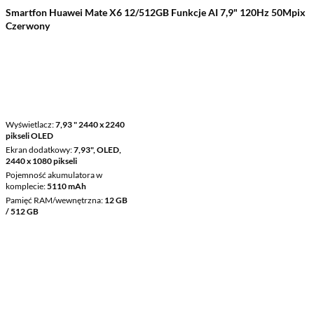
Smartfon Huawei Mate X6 12/512GB Funkcje AI 7,9" 120Hz 50Mpix
Czerwony
Wyświetlacz
7,93 " 2440 x 2240
pikseli OLED
Ekran dodatkowy
7,93", OLED,
2440 x 1080 pikseli
Pojemność akumulatora w
komplecie
5110 mAh
Pamięć RAM/wewnętrzna
12 GB
/ 512 GB