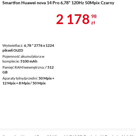
Smartfon Huawei nova 14 Pro 6,78" 120Hz 50Mpix Czarny
Cena 2 178,9
2 178
98
zł
Wyświetlacz
6,78 " 2776 x 1224
pikseli OLED
Pojemność akumulatora w
komplecie
5100 mAh
Pamięć RAM/wewnętrzna
/ 512
GB
Aparaty tylny/przedni
50 Mpix +
12 Mpix + 8 Mpix / 50 Mpix