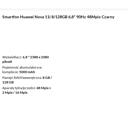
Smartfon Huawei Nova 11i 8/128GB 6,8" 90Hz 48Mpix Czarny
Wyświetlacz
6,8 " 2388 x 1080
pikseli
Pojemność akumulatora w
komplecie
5000 mAh
Pamięć RAM/wewnętrzna
8 GB /
128 GB
Aparaty tylny/przedni
48 Mpix +
2 Mpix / 16 Mpix