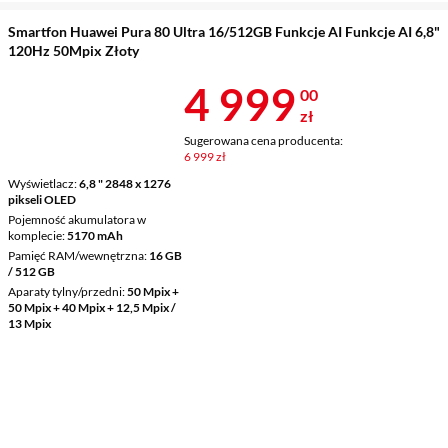
Smartfon Huawei Pura 80 Ultra 16/512GB Funkcje AI Funkcje AI 6,8"
120Hz 50Mpix Złoty
Cena 4 999 z
4 999
00
zł
Sugerowana cena producenta:
6 999 zł
Wyświetlacz
6,8 " 2848 x 1276
pikseli OLED
Pojemność akumulatora w
komplecie
5170 mAh
Pamięć RAM/wewnętrzna
16 GB
/ 512 GB
Aparaty tylny/przedni
50 Mpix +
50 Mpix + 40 Mpix + 12,5 Mpix /
13 Mpix