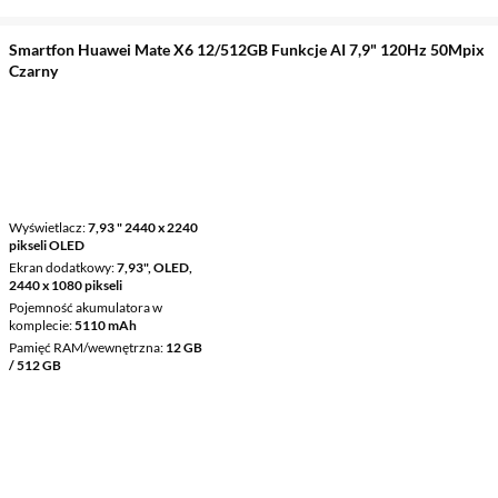
Smartfon Huawei Mate X6 12/512GB Funkcje AI 7,9" 120Hz 50Mpix
Czarny
Wyświetlacz
7,93 " 2440 x 2240
pikseli OLED
Ekran dodatkowy
7,93", OLED,
2440 x 1080 pikseli
Pojemność akumulatora w
komplecie
5110 mAh
Pamięć RAM/wewnętrzna
12 GB
/ 512 GB