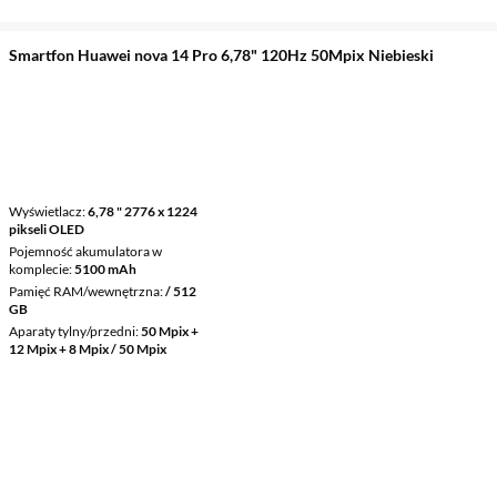
Smartfon Huawei nova 14 Pro 6,78" 120Hz 50Mpix Niebieski
Wyświetlacz
6,78 " 2776 x 1224
pikseli OLED
Pojemność akumulatora w
komplecie
5100 mAh
Pamięć RAM/wewnętrzna
/ 512
GB
Aparaty tylny/przedni
50 Mpix +
12 Mpix + 8 Mpix / 50 Mpix