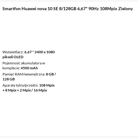
Smartfon Huawei nova 10 SE 8/128GB 6,67" 90Hz 108Mpix Zielony
Wyświetlacz
6,67 " 2400 x 1080
pikseli OLED
Pojemność akumulatora w
komplecie
4500 mAh
Pamięć RAM/wewnętrzna
8 GB /
128 GB
Aparaty tylny/przedni
108 Mpix
+ 8 Mpix + 2 Mpix / 16 Mpix