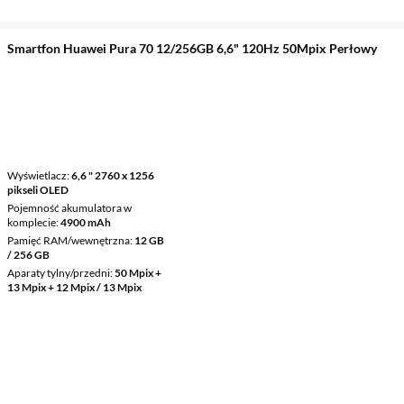
Smartfon Huawei Pura 70 12/256GB 6,6" 120Hz 50Mpix Perłowy
Wyświetlacz
6,6 " 2760 x 1256
pikseli OLED
Pojemność akumulatora w
komplecie
4900 mAh
Pamięć RAM/wewnętrzna
12 GB
/ 256 GB
Aparaty tylny/przedni
50 Mpix +
13 Mpix + 12 Mpix / 13 Mpix