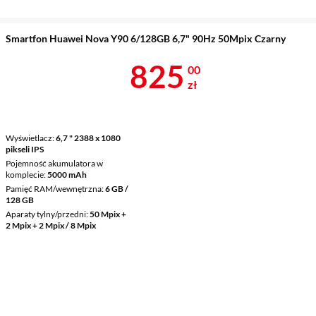
Smartfon Huawei Nova Y90 6/128GB 6,7" 90Hz 50Mpix Czarny
Cena 825 zł
825
00
zł
Wyświetlacz
6,7 " 2388 x 1080
pikseli IPS
Pojemność akumulatora w
komplecie
5000 mAh
Pamięć RAM/wewnętrzna
6 GB /
128 GB
Aparaty tylny/przedni
50 Mpix +
2 Mpix + 2 Mpix / 8 Mpix