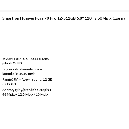
Smartfon Huawei Pura 70 Pro 12/512GB 6,8" 120Hz 50Mpix Czarny
Wyświetlacz
6,8 " 2844 x 1260
pikseli OLED
Pojemność akumulatora w
komplecie
5050 mAh
Pamięć RAM/wewnętrzna
12 GB
/ 512 GB
Aparaty tylny/przedni
50 Mpix +
48 Mpix + 12,5 Mpix / 13 Mpix