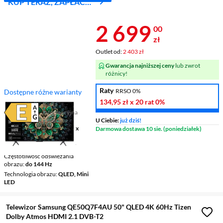
KUP TERAZ, ZAPŁAĆ
ZA 30 DNI
Cena 2 699 z
2 699
00
zł
Outlet od:
2 403 zł
Gwarancja najniższej ceny
lub zwrot
różnicy!
Raty
RRSO 0%
Dostępne różne warianty
134,95 zł
x 20 rat
0%
Karta
informacyjna
Plik w formacie pdf
(otworzy się w nowym oknie)
produktu
U Ciebie:
już dziś!
Ekran
50 ", 4K UHD / 3840 x
Darmowa dostawa 10 sie. (poniedziałek)
2160
Telewizor Smart
Google TV
Częstotliwość odświeżania
obrazu
do 144 Hz
Technologia obrazu
QLED, Mini
LED
Telewizor Samsung QE50Q7F4AU 50" QLED 4K 60Hz Tizen
Dolby Atmos HDMI 2.1 DVB-T2