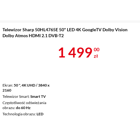
Telewizor Sharp 50HL4765E 50" LED 4K GoogleTV Dolby Vision
Dolby Atmos HDMI 2.1 DVB-T2
Cena 1 499 z
1 499
00
zł
Ekran
50 ", 4K UHD / 3840 x
2160
Telewizor Smart
Smart TV
Częstotliwość odświeżania
obrazu
do 60 Hz
Technologia obrazu
LED