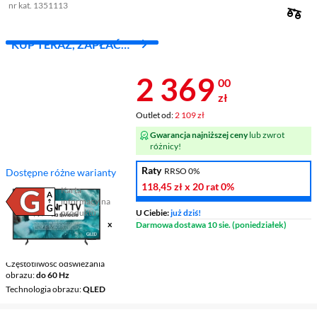
nr kat. 1351113
KUP TERAZ, ZAPŁAĆ
ZA 30 DNI
Cena 2 369 z
2 369
00
zł
Outlet od:
2 109 zł
Gwarancja najniższej ceny
lub zwrot
różnicy!
Raty
RRSO 0%
Dostępne różne warianty
118,45 zł
x 20 rat
0%
Karta
informacyjna
Plik w formacie pdf
(otworzy się w nowym oknie)
produktu
U Ciebie:
już dziś!
Ekran
50 ", 4K UHD / 3840 x
Darmowa dostawa 10 sie. (poniedziałek)
2160
Telewizor Smart
Smart TV
Częstotliwość odświeżania
obrazu
do 60 Hz
Technologia obrazu
QLED