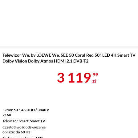
Telewizor We. by LOEWE We. SEE 50 Coral Red 50" LED 4K Smart TV
Dolby Vision Dolby Atmos HDMI 2.1 DVB-T2
Cena 3 119,9
3 119
99
zł
Ekran
50 ", 4K UHD / 3840 x
2160
Telewizor Smart
Smart TV
Częstotliwość odświeżania
obrazu
do 60 Hz