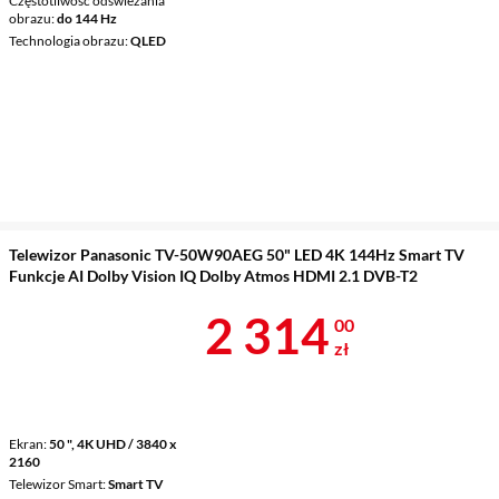
Częstotliwość odświeżania
obrazu
do 144 Hz
Technologia obrazu
QLED
Telewizor Panasonic TV-50W90AEG 50" LED 4K 144Hz Smart TV
Funkcje AI Dolby Vision IQ Dolby Atmos HDMI 2.1 DVB-T2
Cena 2 314 z
2 314
00
zł
Ekran
50 ", 4K UHD / 3840 x
2160
Telewizor Smart
Smart TV