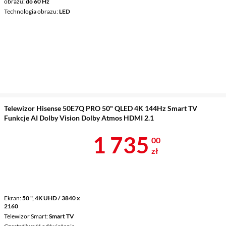
obrazu
do 60 Hz
Technologia obrazu
LED
Telewizor Hisense 50E7Q PRO 50" QLED 4K 144Hz Smart TV
Funkcje AI Dolby Vision Dolby Atmos HDMI 2.1
Cena 1 735 z
1 735
00
zł
Ekran
50 ", 4K UHD / 3840 x
2160
Telewizor Smart
Smart TV