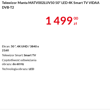
Telewizor Manta MATV002LUV50 50" LED 4K Smart TV VIDAA
DVB-T2
Cena 1 499 z
1 499
00
zł
Ekran
50 ", 4K UHD / 3840 x
2160
Telewizor Smart
Smart TV
Częstotliwość odświeżania
obrazu
do 60 Hz
Technologia obrazu
LED