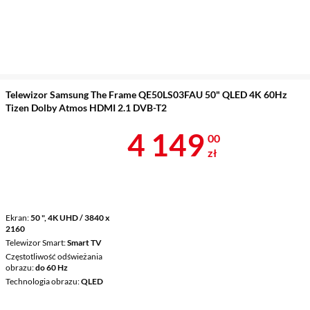
Telewizor Samsung The Frame QE50LS03FAU 50" QLED 4K 60Hz
Tizen Dolby Atmos HDMI 2.1 DVB-T2
Cena 4 149 z
4 149
00
zł
Ekran
50 ", 4K UHD / 3840 x
2160
Telewizor Smart
Smart TV
Częstotliwość odświeżania
obrazu
do 60 Hz
Technologia obrazu
QLED