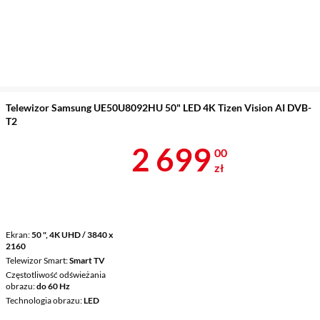
Telewizor Samsung UE50U8092HU 50" LED 4K Tizen Vision AI DVB-
T2
Cena 2 699 z
2 699
00
zł
Ekran
50 ", 4K UHD / 3840 x
2160
Telewizor Smart
Smart TV
Częstotliwość odświeżania
obrazu
do 60 Hz
Technologia obrazu
LED