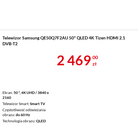
Telewizor Samsung QE50Q7F2AU 50" QLED 4K Tizen HDMI 2.1
DVB-T2
Cena 2 469 z
2 469
00
zł
Ekran
50 ", 4K UHD / 3840 x
2160
Telewizor Smart
Smart TV
Częstotliwość odświeżania
obrazu
do 60 Hz
Technologia obrazu
QLED