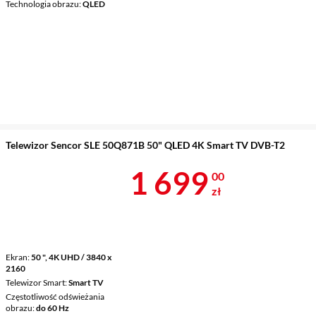
Technologia obrazu
QLED
Telewizor Sencor SLE 50Q871B 50" QLED 4K Smart TV DVB-T2
Cena 1 699 z
1 699
00
zł
Ekran
50 ", 4K UHD / 3840 x
2160
Telewizor Smart
Smart TV
Częstotliwość odświeżania
obrazu
do 60 Hz