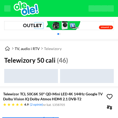
Karuzela z banerami, aktualny element 1 z 
TV, audio i RTV
Telewizory
Telewizory 50 cali
(46)
Telewizor TCL 50C6K 50" QD-Mini LED 4K 144Hz Google TV
Dolby Vision IQ Dolby Atmos HDMI 2.1 DVB-T2
4.9 gwiazdek
4.9
2 opinie
nr kat. 1358705