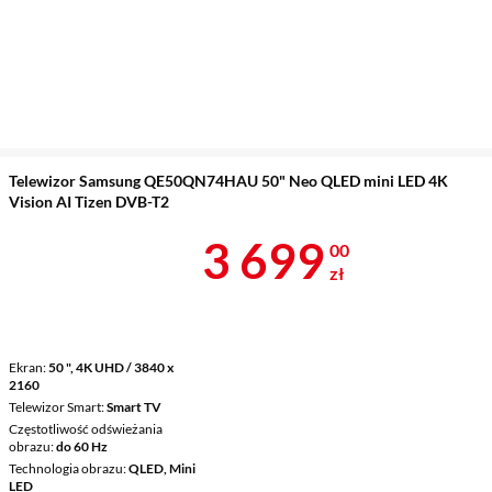
Telewizor Samsung QE50QN74HAU 50" Neo QLED mini LED 4K
Vision AI Tizen DVB-T2
Cena 3 699 z
3 699
00
zł
Ekran
50 ", 4K UHD / 3840 x
2160
Telewizor Smart
Smart TV
Częstotliwość odświeżania
obrazu
do 60 Hz
Technologia obrazu
QLED, Mini
LED