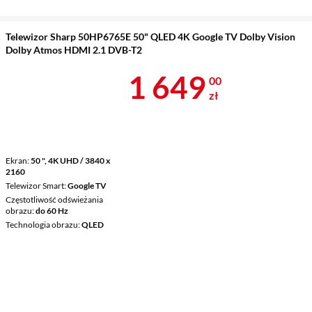
Telewizor Sharp 50HP6765E 50" QLED 4K Google TV Dolby Vision
Dolby Atmos HDMI 2.1 DVB-T2
Cena 1 649 z
1 649
00
zł
Ekran
50 ", 4K UHD / 3840 x
2160
Telewizor Smart
Google TV
Częstotliwość odświeżania
obrazu
do 60 Hz
Technologia obrazu
QLED