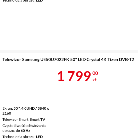
Technologia obrazu
LED
Telewizor Samsung UE50U7022FK 50" LED Crystal 4K Tizen DVB-T2
Cena 1 799 z
1 799
00
zł
Ekran
50 ", 4K UHD / 3840 x
2160
Telewizor Smart
Smart TV
Częstotliwość odświeżania
obrazu
do 60 Hz
Technologia obrazu
LED