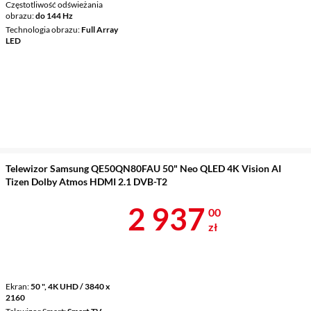
Częstotliwość odświeżania
obrazu
do 144 Hz
Technologia obrazu
Full Array
LED
Telewizor Samsung QE50QN80FAU 50" Neo QLED 4K Vision AI
Tizen Dolby Atmos HDMI 2.1 DVB-T2
Cena 2 937 z
2 937
00
zł
Ekran
50 ", 4K UHD / 3840 x
2160