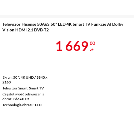
Telewizor Hisense 50A6S 50" LED 4K Smart TV Funkcje AI Dolby
Vision HDMI 2.1 DVB-T2
Cena 1 669 z
1 669
00
zł
Ekran
50 ", 4K UHD / 3840 x
2160
Telewizor Smart
Smart TV
Częstotliwość odświeżania
obrazu
do 60 Hz
Technologia obrazu
LED