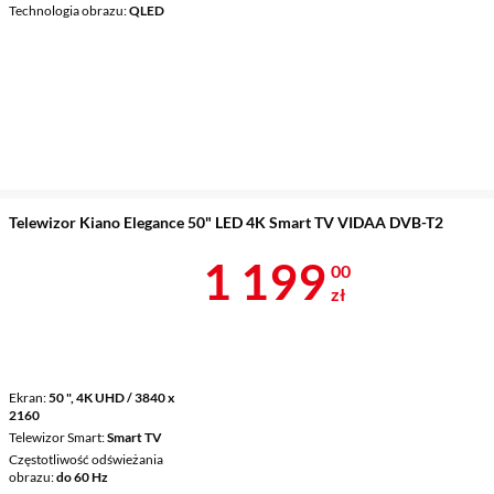
Technologia obrazu
QLED
Telewizor Kiano Elegance 50" LED 4K Smart TV VIDAA DVB-T2
Cena 1 199 z
1 199
00
zł
Ekran
50 ", 4K UHD / 3840 x
2160
Telewizor Smart
Smart TV
Częstotliwość odświeżania
obrazu
do 60 Hz