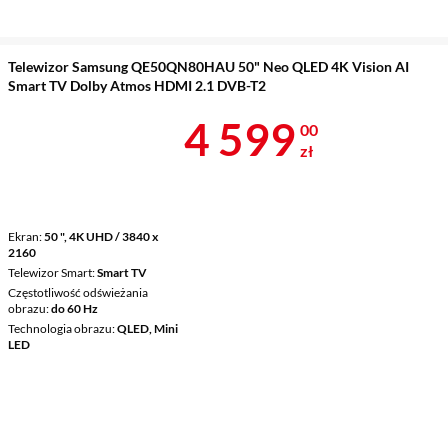
Telewizor Samsung QE50QN80HAU 50" Neo QLED 4K Vision AI
Smart TV Dolby Atmos HDMI 2.1 DVB-T2
Cena 4 599 z
4 599
00
zł
Ekran
50 ", 4K UHD / 3840 x
2160
Telewizor Smart
Smart TV
Częstotliwość odświeżania
obrazu
do 60 Hz
Technologia obrazu
QLED, Mini
LED