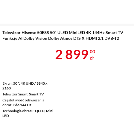
Telewizor Hisense 50E8S 50" ULED MiniLED 4K 144Hz Smart TV
Funkcje AI Dolby Vision Dolby Atmos DTS X HDMI 2.1 DVB-T2
Cena 2 899 z
2 899
00
zł
Ekran
50 ", 4K UHD / 3840 x
2160
Telewizor Smart
Smart TV
Częstotliwość odświeżania
obrazu
do 144 Hz
Technologia obrazu
QLED, Mini
LED