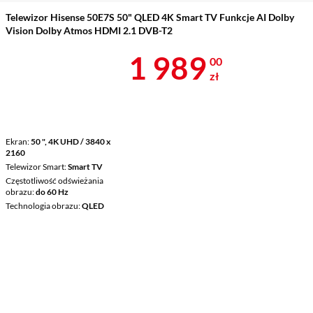
Telewizor Hisense 50E7S 50" QLED 4K Smart TV Funkcje AI Dolby
Vision Dolby Atmos HDMI 2.1 DVB-T2
Cena 1 989 z
1 989
00
zł
Ekran
50 ", 4K UHD / 3840 x
2160
Telewizor Smart
Smart TV
Częstotliwość odświeżania
obrazu
do 60 Hz
Technologia obrazu
QLED