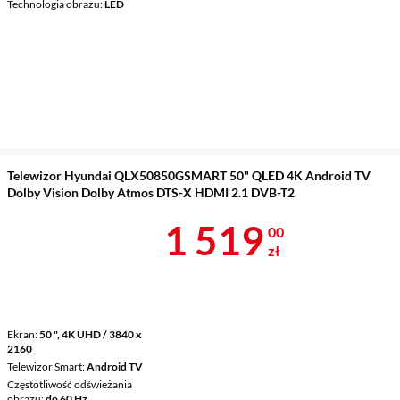
Technologia obrazu
LED
Telewizor Hyundai QLX50850GSMART 50" QLED 4K Android TV
Dolby Vision Dolby Atmos DTS-X HDMI 2.1 DVB-T2
Cena 1 519 z
1 519
00
zł
Ekran
50 ", 4K UHD / 3840 x
2160
Telewizor Smart
Android TV
Częstotliwość odświeżania
obrazu
do 60 Hz