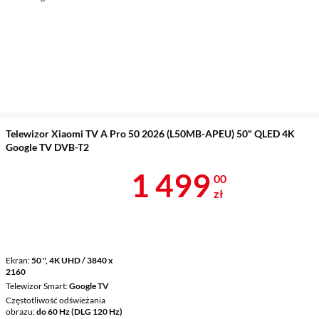
Telewizor Xiaomi TV A Pro 50 2026 (L50MB-APEU) 50" QLED 4K
Google TV DVB-T2
Cena 1 499 z
1 499
00
zł
Ekran
50 ", 4K UHD / 3840 x
2160
Telewizor Smart
Google TV
Częstotliwość odświeżania
obrazu
do 60 Hz (DLG 120 Hz)