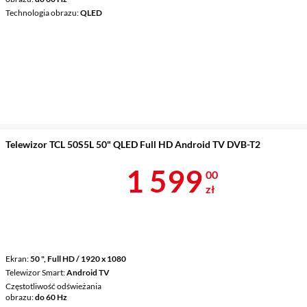
Technologia obrazu
QLED
Telewizor TCL 50S5L 50" QLED Full HD Android TV DVB-T2
Cena 1 599 z
1 599
00
zł
Ekran
50 ", Full HD / 1920 x 1080
Telewizor Smart
Android TV
Częstotliwość odświeżania
obrazu
do 60 Hz