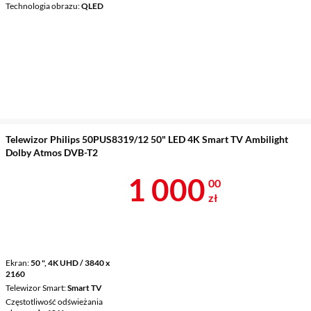
Technologia obrazu
QLED
Telewizor Philips 50PUS8319/12 50" LED 4K Smart TV Ambilight
Dolby Atmos DVB-T2
Cena 1 000 z
1 000
00
zł
Ekran
50 ", 4K UHD / 3840 x
2160
Telewizor Smart
Smart TV
Częstotliwość odświeżania