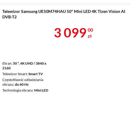
Telewizor Samsung UE50M74HAU 50" Mini LED 4K Tizen Vision AI
DVB-T2
Cena 3 099 z
3 099
00
zł
Ekran
50 ", 4K UHD / 3840 x
2160
Telewizor Smart
Smart TV
Częstotliwość odświeżania
obrazu
do 60 Hz
Technologia obrazu
Mini LED