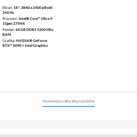
Ekran
18 ", 3840 x 2400 pikseli
240 Hz
Procesor
Intel® Core™ Ultra 9
15gen 275HX
Pamięć
64 GB DDR5 5200 Mhz
RAM
Grafika
NVIDIA® GeForce
RTX™ 5090 + Intel Graphics
Wyświetlono
20 z 20
produktów