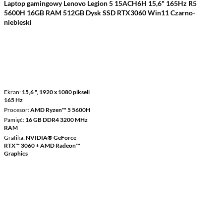
Laptop gamingowy Lenovo Legion 5 15ACH6H 15,6" 165Hz R5
5600H 16GB RAM 512GB Dysk SSD RTX3060 Win11 Czarno-
niebieski
Ekran
15,6 ", 1920 x 1080 pikseli
165 Hz
Procesor
AMD Ryzen™ 5 5600H
Pamięć
16 GB DDR4 3200 MHz
RAM
Grafika
NVIDIA® GeForce
RTX™ 3060 + AMD Radeon™
Graphics