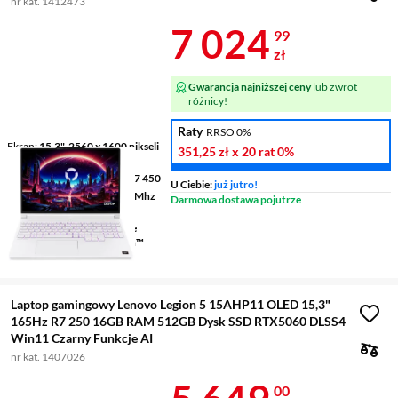
nr kat. 1412473
Cena 7 024,9
7 024
99
zł
Gwarancja najniższej ceny
lub zwrot
różnicy!
Raty
RRSO 0%
Ekran
15,3", 2560 x 1600 pikseli
351,25 zł
x 20 rat
0%
165 Hz
Procesor
AMD Ryzen™ AI 7 450
U Ciebie:
już jutro!
Pamięć
16 GB DDR5 5600 Mhz
Darmowa dostawa pojutrze
RAM
Grafika
NVIDIA® GeForce
RTX™ 5060 + AMD Radeon™
860M
Laptop gamingowy Lenovo Legion 5 15AHP11 OLED 15,3"
165Hz R7 250 16GB RAM 512GB Dysk SSD RTX5060 DLSS4
Win11 Czarny Funkcje AI
nr kat. 1407026
00