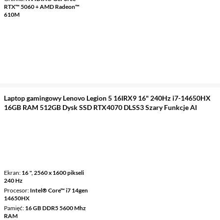
RTX™ 5060 + AMD Radeon™
610M
Laptop gamingowy Lenovo Legion 5 16IRX9 16" 240Hz i7-14650HX
16GB RAM 512GB Dysk SSD RTX4070 DLSS3 Szary Funkcje AI
Ekran
16 ", 2560 x 1600 pikseli
240 Hz
Procesor
Intel® Core™ i7 14gen
14650HX
Pamięć
16 GB DDR5 5600 Mhz
RAM