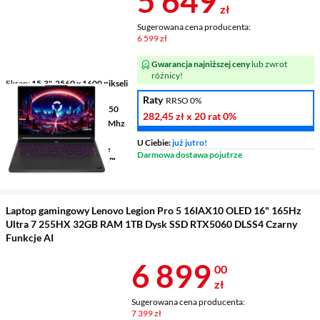
Cena 5 649 z
5 649
zł
Sugerowana cena producenta:
6 599 zł
Gwarancja najniższej ceny
lub zwrot
różnicy!
Ekran
15,3", 2560 x 1600 pikseli
165 Hz
Raty
RRSO 0%
Procesor
AMD Ryzen™ 7 250
282,45 zł
x 20 rat
0%
Pamięć
16 GB DDR5 5600 Mhz
RAM
U Ciebie:
już jutro!
Grafika
NVIDIA® GeForce
Darmowa dostawa pojutrze
RTX™ 5060 + AMD Radeon™
780M
Laptop gamingowy Lenovo Legion Pro 5 16IAX10 OLED 16" 165Hz
Ultra 7 255HX 32GB RAM 1TB Dysk SSD RTX5060 DLSS4 Czarny
Funkcje AI
Cena 6 899 z
6 899
00
zł
Sugerowana cena producenta:
7 399 zł