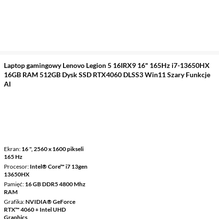
Laptop gamingowy Lenovo Legion 5 16IRX9 16" 165Hz i7-13650HX
16GB RAM 512GB Dysk SSD RTX4060 DLSS3 Win11 Szary Funkcje
AI
Ekran
16 ", 2560 x 1600 pikseli
165 Hz
Procesor
Intel® Core™ i7 13gen
13650HX
Pamięć
16 GB DDR5 4800 Mhz
RAM
Grafika
NVIDIA® GeForce
RTX™ 4060 + Intel UHD
Graphics