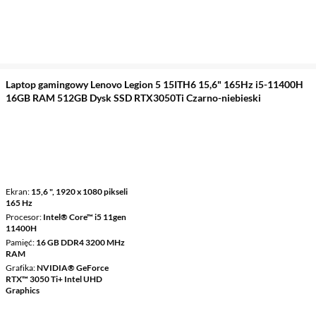
Laptop gamingowy Lenovo Legion 5 15ITH6 15,6" 165Hz i5-11400H
16GB RAM 512GB Dysk SSD RTX3050Ti Czarno-niebieski
Ekran
15,6 ", 1920 x 1080 pikseli
165 Hz
Procesor
Intel® Core™ i5 11gen
11400H
Pamięć
16 GB DDR4 3200 MHz
RAM
Grafika
NVIDIA® GeForce
RTX™ 3050 Ti+ Intel UHD
Graphics