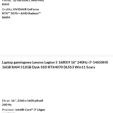
Pamięć
32 GB DDR5 5600 Mhz
RAM
Grafika
NVIDIA® GeForce
RTX™ 5070 + AMD Radeon™
860M
Laptop gamingowy Lenovo Legion 5 16IRX9 16" 240Hz i7-14650HX
16GB RAM 512GB Dysk SSD RTX4070 DLSS3 Win11 Szary
Ekran
16 ", 2560 x 1600 pikseli
240 Hz
Procesor
Intel® Core™ i7 14gen