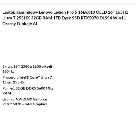
Laptop gamingowy Lenovo Legion Pro 5 16IAX10 OLED 16" 165Hz
Ultra 7 255HX 32GB RAM 1TB Dysk SSD RTX5070 DLSS4 Win11
Czarny Funkcje AI
Ekran
16 ", 2560 x 1600 pikseli
165 Hz
Procesor
Intel® Core™ Ultra 7
15gen 255HX
Pamięć
32 GB DDR5 5600 Mhz
RAM
Grafika
NVIDIA® GeForce
RTX™ 5070 + Intel Graphics