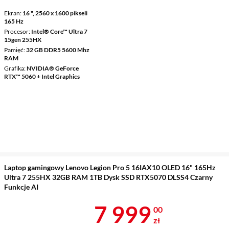
Ekran
16 ", 2560 x 1600 pikseli
165 Hz
Procesor
Intel® Core™ Ultra 7
15gen 255HX
Pamięć
32 GB DDR5 5600 Mhz
RAM
Grafika
NVIDIA® GeForce
RTX™ 5060 + Intel Graphics
Laptop gamingowy Lenovo Legion Pro 5 16IAX10 OLED 16" 165Hz
Ultra 7 255HX 32GB RAM 1TB Dysk SSD RTX5070 DLSS4 Czarny
Funkcje AI
Cena 7 999 z
7 999
00
zł