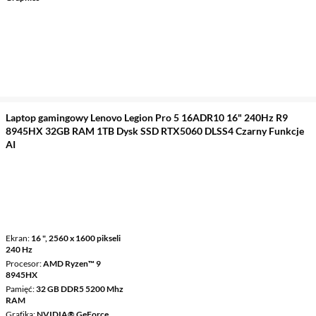
Laptop gamingowy Lenovo Legion Pro 5 16ADR10 16" 240Hz R9
8945HX 32GB RAM 1TB Dysk SSD RTX5060 DLSS4 Czarny Funkcje
AI
Ekran
16 ", 2560 x 1600 pikseli
240 Hz
Procesor
AMD Ryzen™ 9
8945HX
Pamięć
32 GB DDR5 5200 Mhz
RAM
Grafika
NVIDIA® GeForce