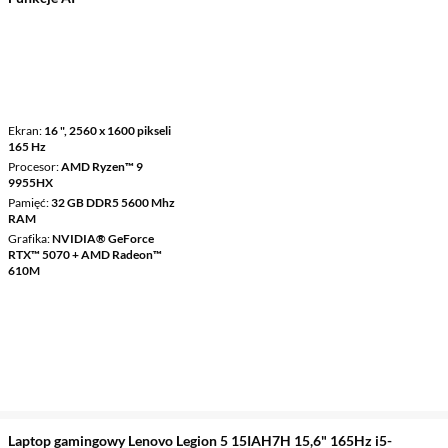
Ekran
16 ", 2560 x 1600 pikseli
165 Hz
Procesor
AMD Ryzen™ 9
9955HX
Pamięć
32 GB DDR5 5600 Mhz
RAM
Grafika
NVIDIA® GeForce
RTX™ 5070 + AMD Radeon™
610M
Laptop gamingowy Lenovo Legion 5 15IAH7H 15,6" 165Hz i5-