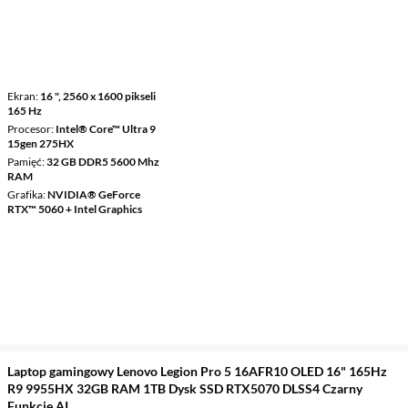
Ekran
16 ", 2560 x 1600 pikseli
165 Hz
Procesor
Intel® Core™ Ultra 9
15gen 275HX
Pamięć
32 GB DDR5 5600 Mhz
RAM
Grafika
NVIDIA® GeForce
RTX™ 5060 + Intel Graphics
Laptop gamingowy Lenovo Legion Pro 5 16AFR10 OLED 16" 165Hz
R9 9955HX 32GB RAM 1TB Dysk SSD RTX5070 DLSS4 Czarny
Funkcje AI