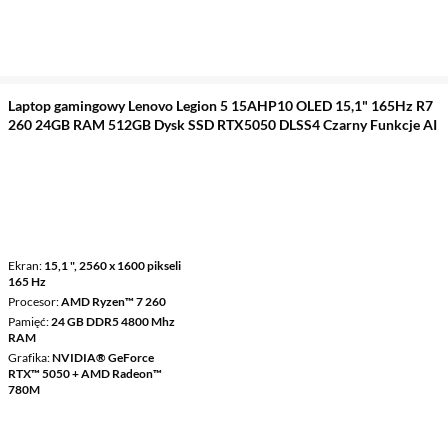
Laptop gamingowy Lenovo Legion 5 15AHP10 OLED 15,1" 165Hz R7
260 24GB RAM 512GB Dysk SSD RTX5050 DLSS4 Czarny Funkcje AI
Ekran
15,1 ", 2560 x 1600 pikseli
165 Hz
Procesor
AMD Ryzen™ 7 260
Pamięć
24 GB DDR5 4800 Mhz
RAM
Grafika
NVIDIA® GeForce
RTX™ 5050 + AMD Radeon™
780M