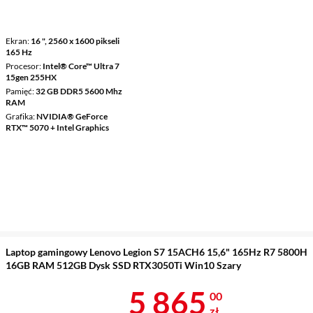
Ekran
16 ", 2560 x 1600 pikseli
165 Hz
Procesor
Intel® Core™ Ultra 7
15gen 255HX
Pamięć
32 GB DDR5 5600 Mhz
RAM
Grafika
NVIDIA® GeForce
RTX™ 5070 + Intel Graphics
Laptop gamingowy Lenovo Legion S7 15ACH6 15,6" 165Hz R7 5800H
16GB RAM 512GB Dysk SSD RTX3050Ti Win10 Szary
Cena 5 865 z
5 865
00
zł