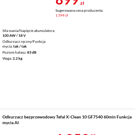
zł
Sugerowana cena producenta:
1 599 zł
Siła ssania/Napięcie akumulatora
100 AW / 18 V
Odkurzacz ręczny/Funkcja
mycia
tak / tak
Poziom hałasu
83 dB
Waga
2,2 kg
Odkurzacz bezprzewodowy Tefal X-Clean 10 GF7540 60min Funkcja
mycia AI