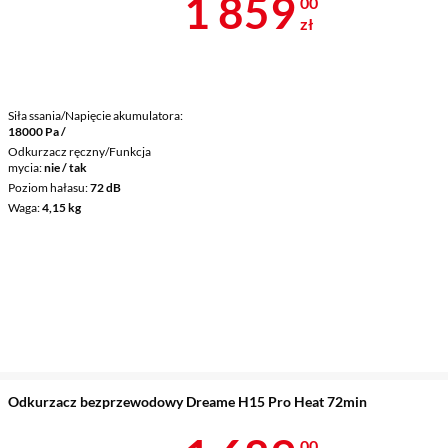
Cena 1 859 z
1 859
00
zł
Siła ssania/Napięcie akumulatora
18000 Pa /
Odkurzacz ręczny/Funkcja
mycia
nie / tak
Poziom hałasu
72 dB
Waga
4,15 kg
Odkurzacz bezprzewodowy Dreame H15 Pro Heat 72min
00