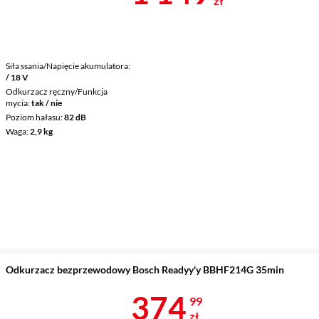
zł
Siła ssania/Napięcie akumulatora
/ 18 V
Odkurzacz ręczny/Funkcja
mycia
tak / nie
Poziom hałasu
82 dB
Waga
2,9 kg
Odkurzacz bezprzewodowy Bosch Readyy'y BBHF214G 35min
Cena 374,99 
374
99
zł