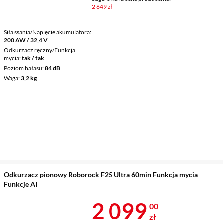
2 649 zł
Siła ssania/Napięcie akumulatora
200 AW / 32,4 V
Odkurzacz ręczny/Funkcja
mycia
tak / tak
Poziom hałasu
84 dB
Waga
3,2 kg
Odkurzacz pionowy Roborock F25 Ultra 60min Funkcja mycia
Funkcje AI
Cena 2 099 z
2 099
00
zł