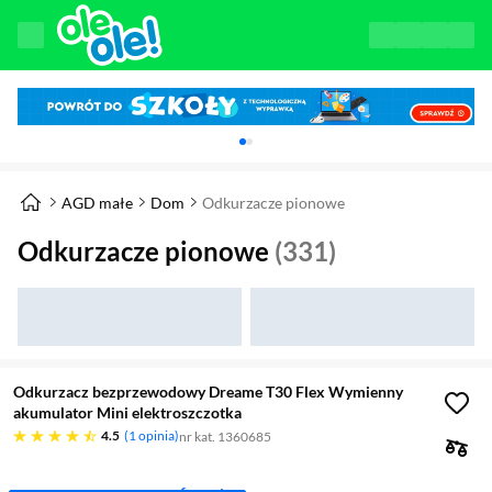
Karuzela z banerami, aktualny element 1 z 
AGD małe
Dom
Odkurzacze pionowe
Odkurzacze pionowe
(331)
Odkurzacz bezprzewodowy Dreame T30 Flex Wymienny
akumulator Mini elektroszczotka
4.5 gwiazdek
4.5
1 opinia
nr kat. 1360685