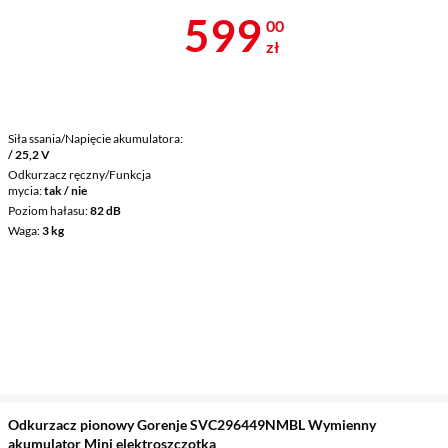
Cena 599 zł
599
00
zł
Siła ssania/Napięcie akumulatora
/ 25,2 V
Odkurzacz ręczny/Funkcja
mycia
tak / nie
Poziom hałasu
82 dB
Waga
3 kg
Odkurzacz pionowy Gorenje SVC296449NMBL Wymienny
akumulator Mini elektroszczotka