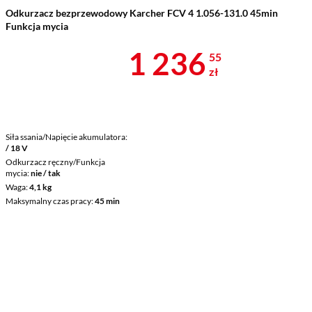
Odkurzacz bezprzewodowy Karcher FCV 4 1.056-131.0 45min
Funkcja mycia
Cena 1 236,5
1 236
55
zł
Siła ssania/Napięcie akumulatora
/ 18 V
Odkurzacz ręczny/Funkcja
mycia
nie / tak
Waga
4,1 kg
Maksymalny czas pracy
45 min