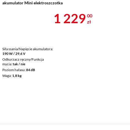
akumulator Mini elektroszczotka
Cena 1 229 z
1 229
00
zł
Siła ssania/Napięcie akumulatora
190 W / 29,6 V
Odkurzacz ręczny/Funkcja
mycia
tak / nie
Poziom hałasu
84 dB
Waga
1,8 kg