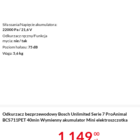
Siła ssania/Napięcie akumulatora
22000 Pa / 21,6 V
Odkurzacz ręczny/Funkcja
mycia
nie / tak
Poziom hałasu
75 dB
Waga
5,6 kg
Odkurzacz bezprzewodowy Bosch Unlimited Serie 7 ProAnimal
BCS711PET 40min Wymienny akumulator Mini elektroszczotka
Cena 1 149 z
1 149
00