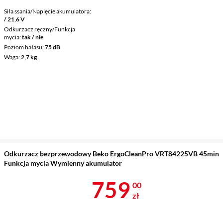
Siła ssania/Napięcie akumulatora
/ 21,6 V
Odkurzacz ręczny/Funkcja
mycia
tak / nie
Poziom hałasu
75 dB
Waga
2,7 kg
Odkurzacz bezprzewodowy Beko ErgoCleanPro VRT84225VB 45min
Funkcja mycia Wymienny akumulator
Cena 759 zł
759
00
zł