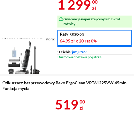
Cena 1 299 z
1 299
00
zł
Gwarancja najniższej ceny
lub zwrot
różnicy!
Raty
RRSO 0%
Siła ssania/Napięcie akumulatora
64,95 zł
x 20 rat
0%
/ 21,6 V
Odkurzacz ręczny/Funkcja
U Ciebie:
już jutro!
mycia
tak / tak
Darmowa dostawa pojutrze
Poziom hałasu
76 dB
Waga
10,4 kg
Odkurzacz bezprzewodowy Beko ErgoClean VRT61225VW 45min
Funkcja mycia
Cena 519 zł
519
00
zł