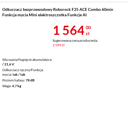
Odkurzacz bezprzewodowy Roborock F25 ACE Combo 60min
Funkcja mycia Mini elektroszczotka Funkcje AI
Cena 1 564 z
1 564
00
zł
Sugerowana cena producenta:
2 599 zł
Siła ssania/Napięcie akumulatora
/ 21,6 V
Odkurzacz ręczny/Funkcja
mycia
tak / tak
Poziom hałasu
78 dB
Waga
4,7 kg