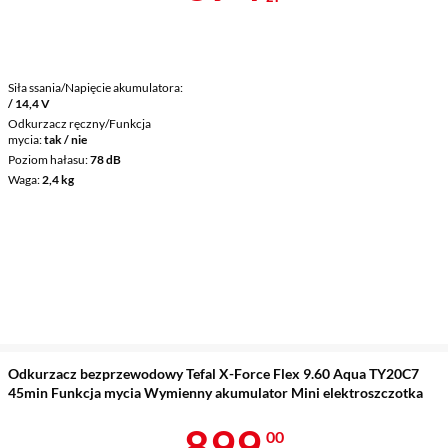
Siła ssania/Napięcie akumulatora
/ 14,4 V
Odkurzacz ręczny/Funkcja
mycia
tak / nie
Poziom hałasu
78 dB
Waga
2,4 kg
Odkurzacz bezprzewodowy Tefal X-Force Flex 9.60 Aqua TY20C7
45min Funkcja mycia Wymienny akumulator Mini elektroszczotka
Cena 899 zł
899
00