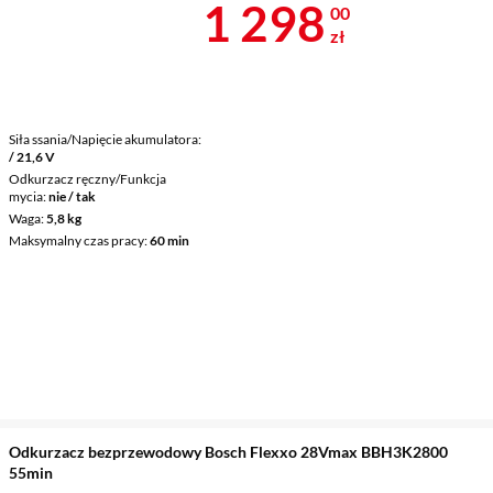
Cena 1 298 z
1 298
00
zł
Siła ssania/Napięcie akumulatora
/ 21,6 V
Odkurzacz ręczny/Funkcja
mycia
nie / tak
Waga
5,8 kg
Maksymalny czas pracy
60 min
Odkurzacz bezprzewodowy Bosch Flexxo 28Vmax BBH3K2800
55min