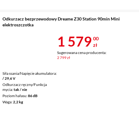
Odkurzacz bezprzewodowy Dreame Z30 Station 90min Mini
elektroszczotka
Cena 1 579 z
1 579
00
zł
Sugerowana cena producenta:
2 799 zł
Siła ssania/Napięcie akumulatora
/ 29,6 V
Odkurzacz ręczny/Funkcja
mycia
tak / nie
Poziom hałasu
86 dB
Waga
2,2 kg