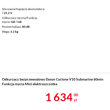
Siła ssania/Napięcie akumulatora
/ 25,2 V
Odkurzacz ręczny/Funkcja
mycia
tak / tak
Poziom hałasu
80 dB
Waga
3,1 kg
Odkurzacz bezprzewodowy Dyson Cyclone V10 Submarine 60min
Funkcja mycia Mini elektroszczotka
Cena 1 634 z
1 634
00
zł