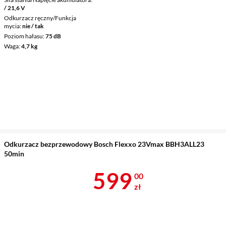
/ 21,6 V
Odkurzacz ręczny/Funkcja
mycia
nie / tak
Poziom hałasu
75 dB
Waga
4,7 kg
Odkurzacz bezprzewodowy Bosch Flexxo 23Vmax BBH3ALL23
50min
Cena 599 zł
599
00
zł