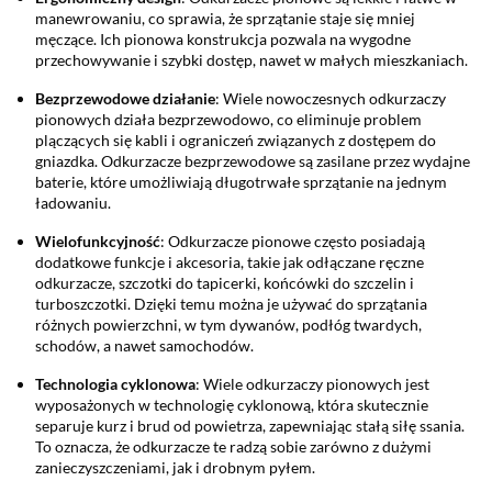
manewrowaniu, co sprawia, że sprzątanie staje się mniej
męczące. Ich pionowa konstrukcja pozwala na wygodne
przechowywanie i szybki dostęp, nawet w małych mieszkaniach.
Bezprzewodowe działanie
: Wiele nowoczesnych odkurzaczy
pionowych działa bezprzewodowo, co eliminuje problem
plączących się kabli i ograniczeń związanych z dostępem do
gniazdka. Odkurzacze bezprzewodowe są zasilane przez wydajne
baterie, które umożliwiają długotrwałe sprzątanie na jednym
ładowaniu.
Wielofunkcyjność
: Odkurzacze pionowe często posiadają
dodatkowe funkcje i akcesoria, takie jak odłączane ręczne
odkurzacze, szczotki do tapicerki, końcówki do szczelin i
turboszczotki. Dzięki temu można je używać do sprzątania
różnych powierzchni, w tym dywanów, podłóg twardych,
schodów, a nawet samochodów.
Technologia cyklonowa
: Wiele odkurzaczy pionowych jest
wyposażonych w technologię cyklonową, która skutecznie
separuje kurz i brud od powietrza, zapewniając stałą siłę ssania.
To oznacza, że odkurzacze te radzą sobie zarówno z dużymi
zanieczyszczeniami, jak i drobnym pyłem.