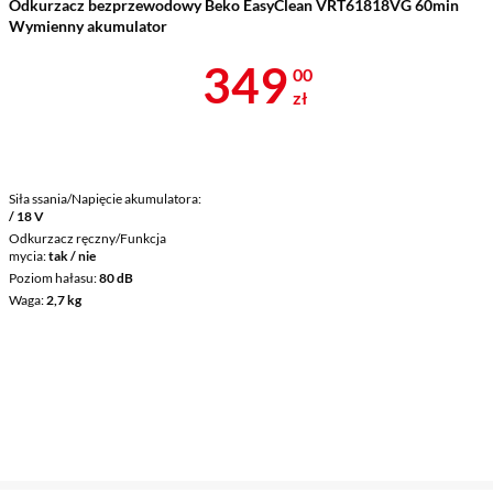
Odkurzacz bezprzewodowy Beko EasyClean VRT61818VG 60min
Wymienny akumulator
Cena 349 zł
349
00
zł
Siła ssania/Napięcie akumulatora
/ 18 V
Odkurzacz ręczny/Funkcja
mycia
tak / nie
Poziom hałasu
80 dB
Waga
2,7 kg