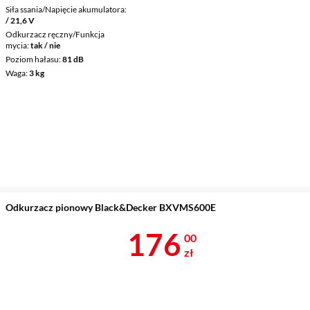
Siła ssania/Napięcie akumulatora
/ 21,6 V
Odkurzacz ręczny/Funkcja
mycia
tak / nie
Poziom hałasu
81 dB
Waga
3 kg
Odkurzacz pionowy Black&Decker BXVMS600E
Cena 176 zł
176
00
zł