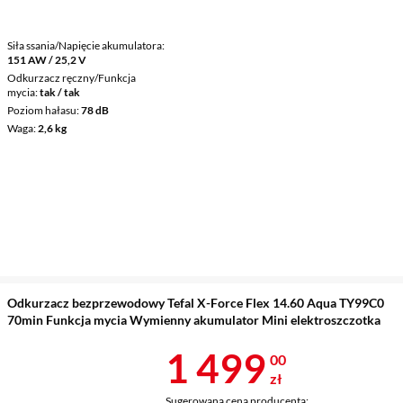
Siła ssania/Napięcie akumulatora
151 AW / 25,2 V
Odkurzacz ręczny/Funkcja
mycia
tak / tak
Poziom hałasu
78 dB
Waga
2,6 kg
Odkurzacz bezprzewodowy Tefal X-Force Flex 14.60 Aqua TY99C0
70min Funkcja mycia Wymienny akumulator Mini elektroszczotka
Cena 1 499 z
1 499
00
zł
Sugerowana cena producenta: