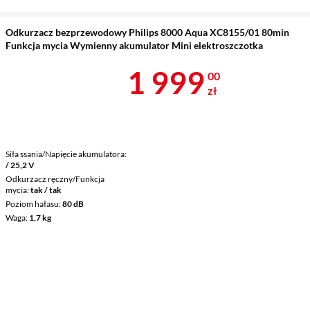
Odkurzacz bezprzewodowy Philips 8000 Aqua XC8155/01 80min
Funkcja mycia Wymienny akumulator Mini elektroszczotka
Cena 1 999 z
1 999
00
zł
Siła ssania/Napięcie akumulatora
/ 25,2 V
Odkurzacz ręczny/Funkcja
mycia
tak / tak
Poziom hałasu
80 dB
Waga
1,7 kg