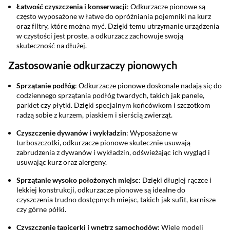
Łatwość czyszczenia i konserwacji
: Odkurzacze pionowe są
często wyposażone w łatwe do opróżniania pojemniki na kurz
oraz filtry, które można myć. Dzięki temu utrzymanie urządzenia
w czystości jest proste, a odkurzacz zachowuje swoją
skuteczność na dłużej.
Zastosowanie odkurzaczy pionowych
Sprzątanie podłóg
: Odkurzacze pionowe doskonale nadają się do
codziennego sprzątania podłóg twardych, takich jak panele,
parkiet czy płytki. Dzięki specjalnym końcówkom i szczotkom
radzą sobie z kurzem, piaskiem i sierścią zwierząt.
Czyszczenie dywanów i wykładzin
: Wyposażone w
turboszczotki, odkurzacze pionowe skutecznie usuwają
zabrudzenia z dywanów i wykładzin, odświeżając ich wygląd i
usuwając kurz oraz alergeny.
Sprzątanie wysoko położonych miejsc
: Dzięki długiej rączce i
lekkiej konstrukcji, odkurzacze pionowe są idealne do
czyszczenia trudno dostępnych miejsc, takich jak sufit, karnisze
czy górne półki.
Czyszczenie tapicerki i wnętrz samochodów
: Wiele modeli