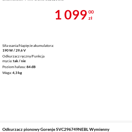
Cena 1 099 z
1 099
00
zł
Siła ssania/Napięcie akumulatora
190 W / 29,6 V
Odkurzacz ręczny/Funkcja
mycia
tak / nie
Poziom hałasu
84 dB
Waga
4,3 kg
Odkurzacz pionowy Gorenje SVC296749NEBL Wymienny