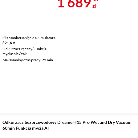
Cena 1 689 z
1 689
zł
Siła ssania/Napięcie akumulatora
/ 21,6 V
Odkurzacz ręczny/Funkcja
mycia
nie / tak
Maksymalny czas pracy
72 min
Odkurzacz bezprzewodowy Dreame H15 Pro Wet and Dry Vacuum
60min Funkcja mycia AI