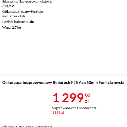
Siła ssania/Napięcie akumulatora
/ 25,2 V
Odkurzacz ręczny/Funkcja
mycia
tak / tak
Poziom hałasu
80 dB
Waga
2,7 kg
Odkurzacz bezprzewodowy Roborock F25 Ace 60min Funkcja mycia
Cena 1 299 z
1 299
00
zł
Sugerowana cena producenta:
1 899 zł
Siła ssania/Napięcie akumulatora