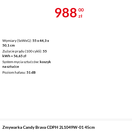
Cena 988 zł
988
00
zł
Wymiary (SxWxG)
55 x 44,3 x
50,1 cm
Zużycie prądu (100 cykli)
55
kWh = 56,65 zł
System mycia sztućców
koszyk
na sztućce
Poziom hałasu
51 dB
Zmywarka Candy Brava CDPH 2L1049W-01 45cm