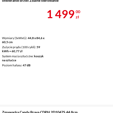
otwieranie drzwi Zdalne sterowanie
Cena 1 499 z
1 499
00
zł
Wymiary (SxWxG)
44,8 x 84,6 x
60,5 cm
Zużycie prądu (100 cykli)
59
kWh = 60,77 zł
System mycia sztućców
koszyk
na sztućce
Poziom hałasu
47 dB
Zmywarka Candy Brava CDPH 2D1047S 44,8cm