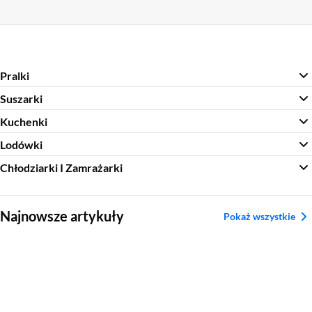
Pralki
Suszarki
Kuchenki
Lodówki
Chłodziarki I Zamrażarki
Sekcja pominięta
Najnowsze artykuły
Pokaż wszystkie