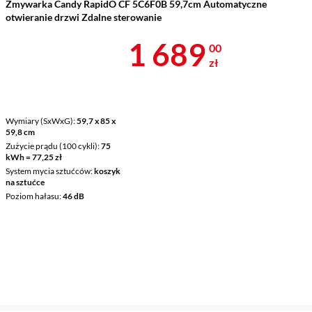
Zmywarka Candy RapidO CF 5C6F0B 59,7cm Automatyczne
otwieranie drzwi Zdalne sterowanie
Cena 1 689 z
1 689
00
zł
Wymiary (SxWxG)
59,7 x 85 x
59,8 cm
Zużycie prądu (100 cykli)
75
kWh = 77,25 zł
System mycia sztućców
koszyk
na sztućce
Poziom hałasu
46 dB