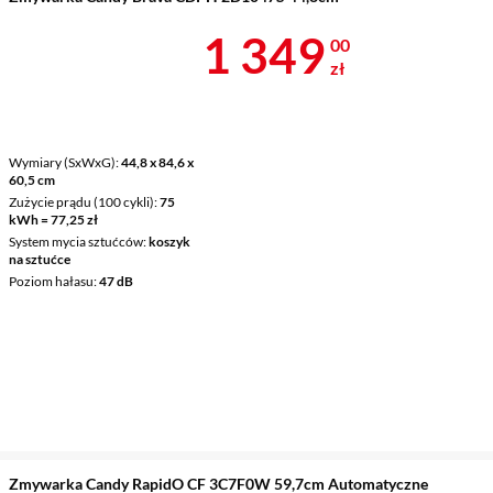
Cena 1 349 z
1 349
00
zł
Wymiary (SxWxG)
44,8 x 84,6 x
60,5 cm
Zużycie prądu (100 cykli)
75
kWh = 77,25 zł
System mycia sztućców
koszyk
na sztućce
Poziom hałasu
47 dB
Zmywarka Candy RapidO CF 3C7F0W 59,7cm Automatyczne