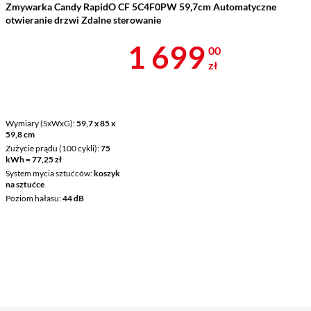
Zmywarka Candy RapidO CF 5C4F0PW 59,7cm Automatyczne
otwieranie drzwi Zdalne sterowanie
Cena 1 699 z
1 699
00
zł
Wymiary (SxWxG)
59,7 x 85 x
59,8 cm
Zużycie prądu (100 cykli)
75
kWh = 77,25 zł
System mycia sztućców
koszyk
na sztućce
Poziom hałasu
44 dB