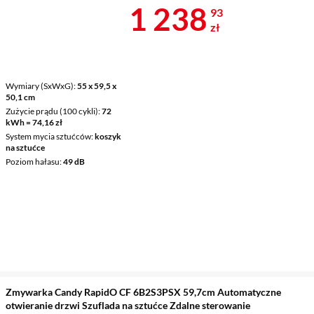
Cena 1 238,9
1 238
93
zł
Wymiary (SxWxG)
55 x 59,5 x
50,1 cm
Zużycie prądu (100 cykli)
72
kWh = 74,16 zł
System mycia sztućców
koszyk
na sztućce
Poziom hałasu
49 dB
Zmywarka Candy RapidO CF 6B2S3PSX 59,7cm Automatyczne
otwieranie drzwi Szuflada na sztućce Zdalne sterowanie