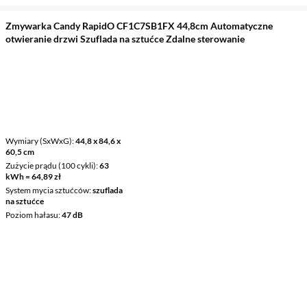
Zmywarka Candy RapidO CF1C7SB1FX 44,8cm Automatyczne
otwieranie drzwi Szuflada na sztućce Zdalne sterowanie
Wymiary (SxWxG)
44,8 x 84,6 x
60,5 cm
Zużycie prądu (100 cykli)
63
kWh = 64,89 zł
System mycia sztućców
szuflada
na sztućce
Poziom hałasu
47 dB