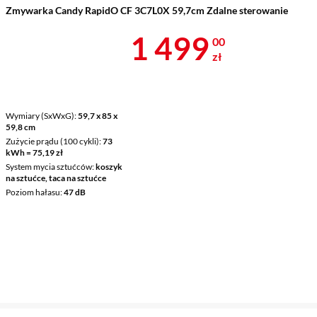
Zmywarka Candy RapidO CF 3C7L0X 59,7cm Zdalne sterowanie
Cena 1 499 z
1 499
00
zł
Wymiary (SxWxG)
59,7 x 85 x
59,8 cm
Zużycie prądu (100 cykli)
73
kWh = 75,19 zł
System mycia sztućców
koszyk
na sztućce, taca na sztućce
Poziom hałasu
47 dB