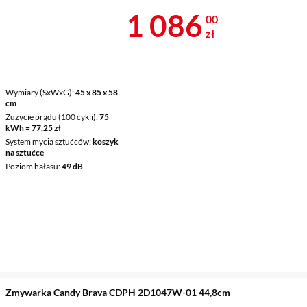
Cena 1 086 z
1 086
00
zł
Wymiary (SxWxG)
45 x 85 x 58
cm
Zużycie prądu (100 cykli)
75
kWh = 77,25 zł
System mycia sztućców
koszyk
na sztućce
Poziom hałasu
49 dB
Zmywarka Candy Brava CDPH 2D1047W-01 44,8cm