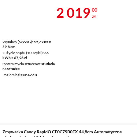
Cena 2 019 z
2 019
00
zł
Wymiary (SxWxG)
59,7 x 85 x
59,8 cm
Zużycie prądu (100 cykli)
66
kWh = 67,98 zł
System mycia sztućców
szuflada
na sztućce
Poziom hałasu
42 dB
Zmywarka Candy RapidO CF0C7SB0FX 44,8cm Automatyczne