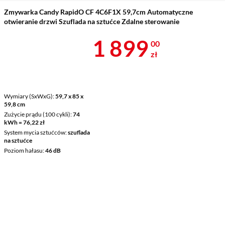
Zmywarka Candy RapidO CF 4C6F1X 59,7cm Automatyczne
otwieranie drzwi Szuflada na sztućce Zdalne sterowanie
Cena 1 899 z
1 899
00
zł
Wymiary (SxWxG)
59,7 x 85 x
59,8 cm
Zużycie prądu (100 cykli)
74
kWh = 76,22 zł
System mycia sztućców
szuflada
na sztućce
Poziom hałasu
46 dB