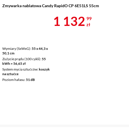
Zmywarka nablatowa Candy RapidO CP 6E51LS 55cm
Cena 1 132,9
1 132
99
zł
Wymiary (SxWxG)
55 x 44,3 x
50,1 cm
Zużycie prądu (100 cykli)
55
kWh = 56,65 zł
System mycia sztućców
koszyk
na sztućce
Poziom hałasu
51 dB