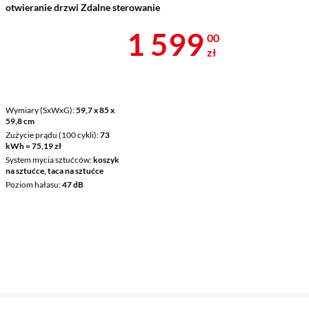
otwieranie drzwi Zdalne sterowanie
Cena 1 599 z
1 599
00
zł
Wymiary (SxWxG)
59,7 x 85 x
59,8 cm
Zużycie prądu (100 cykli)
73
kWh = 75,19 zł
System mycia sztućców
koszyk
na sztućce, taca na sztućce
Poziom hałasu
47 dB