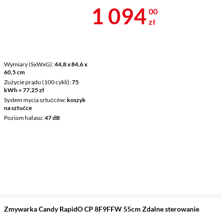
Cena 1 094 z
1 094
00
zł
Wymiary (SxWxG)
44,8 x 84,6 x
60,5 cm
Zużycie prądu (100 cykli)
75
kWh = 77,25 zł
System mycia sztućców
koszyk
na sztućce
Poziom hałasu
47 dB
Zmywarka Candy RapidO CP 8F9FFW 55cm Zdalne sterowanie