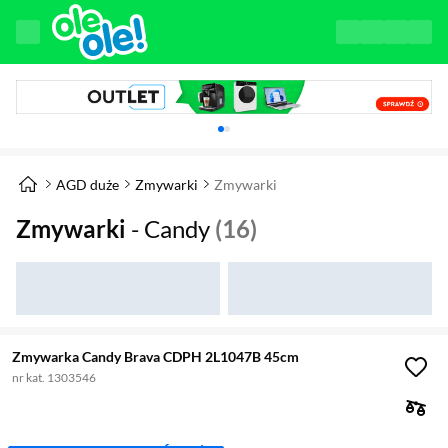
Karuzela z banerami, aktualny element 1 z 
AGD duże
Zmywarki
Zmywarki
Zmywarki
- Candy
(16)
Zmywarka Candy Brava CDPH 2L1047B 45cm
nr kat. 1303546