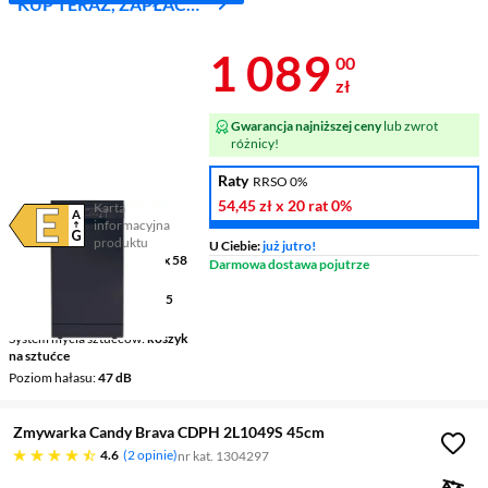
KUP TERAZ, ZAPŁAĆ
ZA 30 DNI
Cena 1 089 z
1 089
00
zł
Gwarancja najniższej ceny
lub zwrot
różnicy!
Raty
RRSO 0%
54,45 zł
x 20 rat
0%
Karta
informacyjna
Plik w formacie pdf
(otworzy się w nowym oknie)
produktu
U Ciebie:
już jutro!
Wymiary (SxWxG)
45 x 85 x 58
Darmowa dostawa pojutrze
cm
Zużycie prądu (100 cykli)
75
kWh = 77,25 zł
System mycia sztućców
koszyk
na sztućce
Poziom hałasu
47 dB
Zmywarka Candy Brava CDPH 2L1049S 45cm
4.6 gwiazdek
4.6
2 opinie
nr kat. 1304297