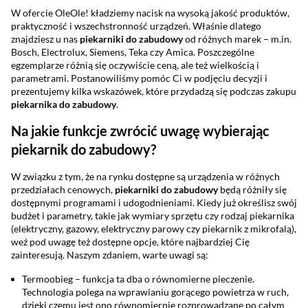
W ofercie OleOle! kładziemy nacisk na wysoką jakość produktów,
praktyczność i wszechstronność urządzeń. Właśnie dlatego
znajdziesz u nas
piekarniki do zabudowy
od różnych marek – m.in.
Bosch, Electrolux, Siemens, Teka czy Amica. Poszczególne
egzemplarze różnią się oczywiście ceną, ale też wielkością i
parametrami. Postanowiliśmy pomóc Ci w podjęciu decyzji i
prezentujemy kilka wskazówek, które przydadzą się podczas zakupu
piekarnika do zabudowy
.
Na jakie funkcje zwrócić uwagę wybierając
piekarnik do zabudowy?
W związku z tym, że na rynku dostępne są urządzenia w różnych
przedziałach cenowych,
piekarniki do zabudowy
będą różniły się
dostępnymi programami i udogodnieniami. Kiedy już określisz swój
budżet i parametry, takie jak wymiary sprzętu czy rodzaj piekarnika
(elektryczny, gazowy, elektryczny parowy czy piekarnik z mikrofalą),
weź pod uwagę też dostępne opcje, które najbardziej Cię
zainteresują. Naszym zdaniem, warte uwagi są:
Termoobieg – funkcja ta dba o równomierne pieczenie.
Technologia polega na wprawianiu gorącego powietrza w ruch,
dzięki czemu jest ono równomiernie rozprowadzane po całym