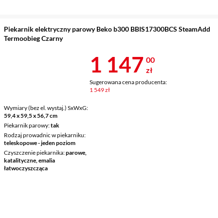
Piekarnik elektryczny parowy Beko b300 BBIS17300BCS SteamAdd
Termoobieg Czarny
Cena 1 147 z
1 147
00
zł
Sugerowana cena producenta:
1 549 zł
Wymiary (bez el. wystaj.) SxWxG
59,4 x 59,5 x 56,7 cm
Piekarnik parowy
tak
Rodzaj prowadnic w piekarniku
teleskopowe - jeden poziom
Czyszczenie piekarnika
parowe,
katalityczne, emalia
łatwoczyszcząca