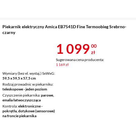
Piekarnik elektryczny Amica EB7541D Fine Termoobieg Srebrno-
czarny
Cena 1 099 z
1 099
00
zł
Sugerowana cena producenta:
1 169 zł
Wymiary (bez el. wystaj.) SxWxG
59,5 x 59,5 x 57,5 cm
Rodzaj prowadnic w piekarniku
teleskopowe - jeden poziom
Czyszczenie piekarnika
parowe,
emalia łatwoczyszcząca
Kontrola
elektroniczne -
pokrętła, dotykowe (sensorowe)
na froncie piekarnika