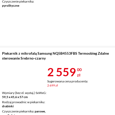
Czyszczenie piekarnika
pyrolityczne
Piekarnik z mikrofalą Samsung NQ5B4553FBS Termoobieg Zdalne
sterowanie Srebrno-czarny
Cena 2 559 z
2 559
00
zł
Sugerowana cena producenta:
2 699 zł
Wymiary (bez el. wystaj.) SxWxG
59,5 x 45,6 x 57 cm
Rodzaj prowadnic w piekarniku
drabinki
Czyszczenie piekarnika
parowe,