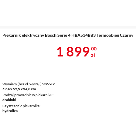
Piekarnik elektryczny Bosch Serie 4 HBA534BB3 Termoobieg Czarny
Cena 1 899 z
1 899
00
zł
Wymiary (bez el. wystaj.) SxWxG
59,4 x 59,5 x 54,8 cm
Rodzaj prowadnic w piekarniku
drabinki
Czyszczenie piekarnika
hydroliza