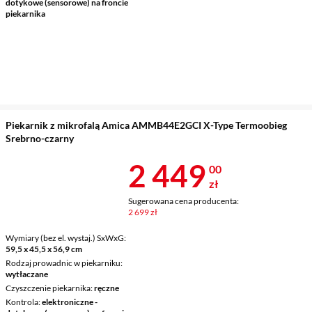
dotykowe (sensorowe) na froncie
piekarnika
Piekarnik z mikrofalą Amica AMMB44E2GCI X-Type Termoobieg
Srebrno-czarny
Cena 2 449 z
2 449
00
zł
Sugerowana cena producenta:
2 699 zł
Wymiary (bez el. wystaj.) SxWxG
59,5 x 45,5 x 56,9 cm
Rodzaj prowadnic w piekarniku
wytłaczane
Czyszczenie piekarnika
ręczne
Kontrola
elektroniczne -