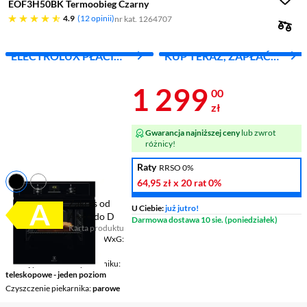
EOF3H50BK Termoobieg Czarny
4.9 gwiazdek
4.9
12 opinii
nr kat. 1264707
ELECTROLUX PŁACI
KUP TERAZ, ZAPŁAĆ
TWOJE RACHUNKI
ZA 30 DNI
Cena 1 299 z
1 299
00
zł
Gwarancja najniższej ceny
lub zwrot
różnicy!
Raty
RRSO 0%
64,95 zł
x 20 rat
0%
Zakres od
U Ciebie:
już jutro!
A+++ do D
Darmowa dostawa 10 sie. (poniedziałek)
Karta produktu
Plik w formacie pdf
(otworzy się w nowym oknie)
Wymiary (bez el. wystaj.) SxWxG
59,4 x 59 x 56 cm
Rodzaj prowadnic w piekarniku
teleskopowe - jeden poziom
Czyszczenie piekarnika
parowe