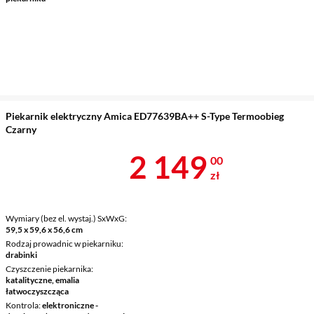
Piekarnik elektryczny Amica ED77639BA++ S-Type Termoobieg
Czarny
Cena 2 149 z
2 149
00
zł
Wymiary (bez el. wystaj.) SxWxG
59,5 x 59,6 x 56,6 cm
Rodzaj prowadnic w piekarniku
drabinki
Czyszczenie piekarnika
katalityczne, emalia
łatwoczyszcząca
Kontrola
elektroniczne -