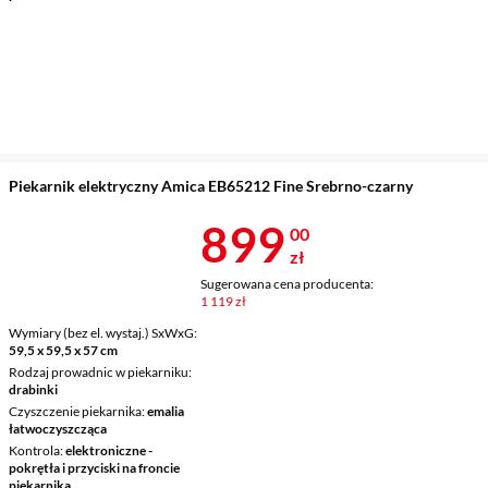
Piekarnik elektryczny Amica EB65212 Fine Srebrno-czarny
Cena 899 zł
899
00
zł
Sugerowana cena producenta:
1 119 zł
Wymiary (bez el. wystaj.) SxWxG
59,5 x 59,5 x 57 cm
Rodzaj prowadnic w piekarniku
drabinki
Czyszczenie piekarnika
emalia
łatwoczyszcząca
Kontrola
elektroniczne -
pokrętła i przyciski na froncie
piekarnika