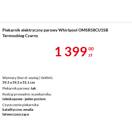
Piekarnik elektryczny parowy Whirlpool OMSR58CU1SB
Termoobieg Czarny
Cena 1 399 z
1 399
00
zł
Wymiary (bez el. wystaj.) SxWxG
59,5 x 59,5 x 55,1 cm
Piekarnik parowy
tak
Rodzaj prowadnic w piekarniku
teleskopowe - jeden poziom
Czyszczenie piekarnika
katalityczne, emalia
łatwoczyszcząca