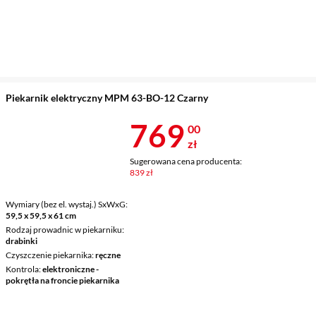
Piekarnik elektryczny MPM 63-BO-12 Czarny
Cena 769 zł
769
00
zł
Sugerowana cena producenta:
839 zł
Wymiary (bez el. wystaj.) SxWxG
59,5 x 59,5 x 61 cm
Rodzaj prowadnic w piekarniku
drabinki
Czyszczenie piekarnika
ręczne
Kontrola
elektroniczne -
pokrętła na froncie piekarnika