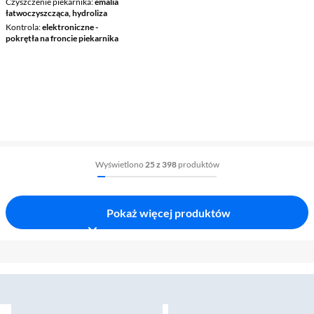
Czyszczenie piekarnika
emalia
łatwoczyszcząca, hydroliza
Kontrola
elektroniczne -
pokrętła na froncie piekarnika
Wyświetlono
25 z 398
produktów
Pokaż więcej produktów