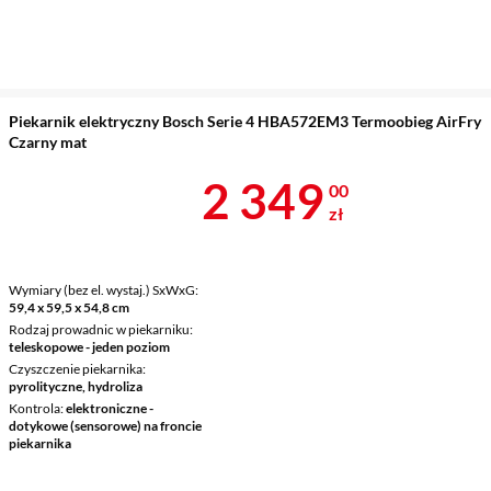
Piekarnik elektryczny Bosch Serie 4 HBA572EM3 Termoobieg AirFry
Czarny mat
Cena 2 349 z
2 349
00
zł
Wymiary (bez el. wystaj.) SxWxG
59,4 x 59,5 x 54,8 cm
Rodzaj prowadnic w piekarniku
teleskopowe - jeden poziom
Czyszczenie piekarnika
pyrolityczne, hydroliza
Kontrola
elektroniczne -
dotykowe (sensorowe) na froncie
piekarnika