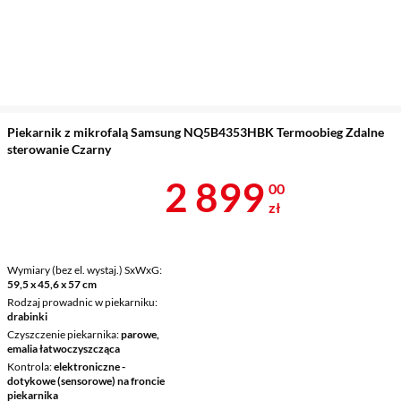
Piekarnik z mikrofalą Samsung NQ5B4353HBK Termoobieg Zdalne
sterowanie Czarny
Cena 2 899 z
2 899
00
zł
Wymiary (bez el. wystaj.) SxWxG
59,5 x 45,6 x 57 cm
Rodzaj prowadnic w piekarniku
drabinki
Czyszczenie piekarnika
parowe,
emalia łatwoczyszcząca
Kontrola
elektroniczne -
dotykowe (sensorowe) na froncie
piekarnika