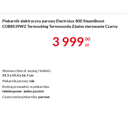
Piekarnik elektryczny parowy Electrolux 800 SteamBoost
COB8S39WZ Termoobieg Termosonda Zdalne sterowanie Czarny
Cena 3 999 z
3 999
00
zł
Wymiary (bez el. wystaj.) SxWxG
59,5 x 59,4 x 56,7 cm
Piekarnik parowy
tak
Rodzaj prowadnic w piekarniku
teleskopowe - jeden poziom
Czyszczenie piekarnika
parowe