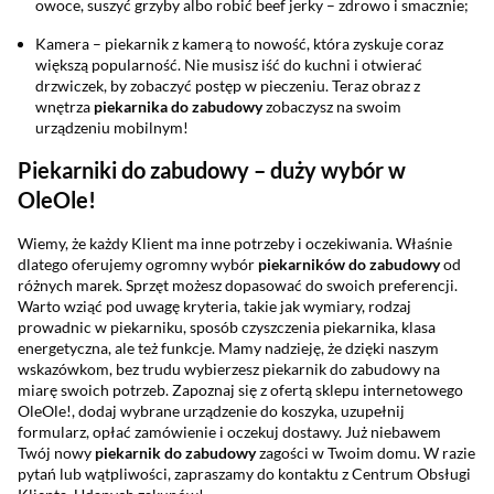
owoce, suszyć grzyby albo robić beef jerky – zdrowo i smacznie;
Kamera – piekarnik z kamerą to nowość, która zyskuje coraz
większą popularność. Nie musisz iść do kuchni i otwierać
drzwiczek, by zobaczyć postęp w pieczeniu. Teraz obraz z
wnętrza
piekarnika do zabudowy
zobaczysz na swoim
urządzeniu mobilnym!
Piekarniki do zabudowy – duży wybór w
OleOle!
Wiemy, że każdy Klient ma inne potrzeby i oczekiwania. Właśnie
dlatego oferujemy ogromny wybór
piekarników do zabudowy
od
różnych marek. Sprzęt możesz dopasować do swoich preferencji.
Warto wziąć pod uwagę kryteria, takie jak wymiary, rodzaj
prowadnic w piekarniku, sposób czyszczenia piekarnika, klasa
energetyczna, ale też funkcje. Mamy nadzieję, że dzięki naszym
wskazówkom, bez trudu wybierzesz piekarnik do zabudowy na
miarę swoich potrzeb. Zapoznaj się z ofertą sklepu internetowego
OleOle!, dodaj wybrane urządzenie do koszyka, uzupełnij
formularz, opłać zamówienie i oczekuj dostawy. Już niebawem
Twój nowy
piekarnik do zabudowy
zagości w Twoim domu. W razie
pytań lub wątpliwości, zapraszamy do kontaktu z Centrum Obsługi