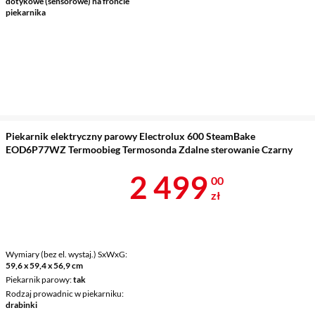
dotykowe (sensorowe) na froncie
piekarnika
Piekarnik elektryczny parowy Electrolux 600 SteamBake
EOD6P77WZ Termoobieg Termosonda Zdalne sterowanie Czarny
Cena 2 499 z
2 499
00
zł
Wymiary (bez el. wystaj.) SxWxG
59,6 x 59,4 x 56,9 cm
Piekarnik parowy
tak
Rodzaj prowadnic w piekarniku
drabinki