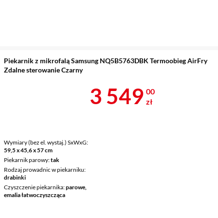
Piekarnik z mikrofalą Samsung NQ5B5763DBK Termoobieg AirFry
Zdalne sterowanie Czarny
Cena 3 549 z
3 549
00
zł
Wymiary (bez el. wystaj.) SxWxG
59,5 x 45,6 x 57 cm
Piekarnik parowy
tak
Rodzaj prowadnic w piekarniku
drabinki
Czyszczenie piekarnika
parowe,
emalia łatwoczyszcząca