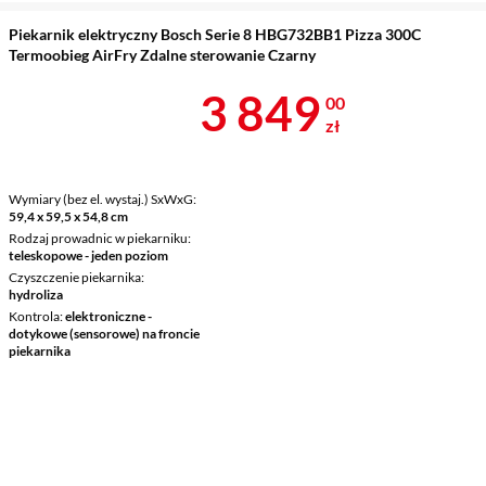
Piekarnik elektryczny Bosch Serie 8 HBG732BB1 Pizza 300C
Termoobieg AirFry Zdalne sterowanie Czarny
Cena 3 849 z
3 849
00
zł
Wymiary (bez el. wystaj.) SxWxG
59,4 x 59,5 x 54,8 cm
Rodzaj prowadnic w piekarniku
teleskopowe - jeden poziom
Czyszczenie piekarnika
hydroliza
Kontrola
elektroniczne -
dotykowe (sensorowe) na froncie
piekarnika