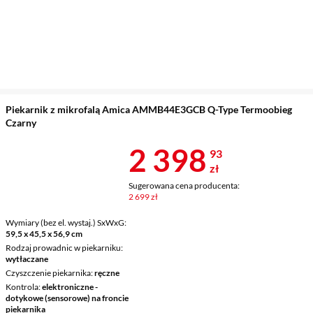
Piekarnik z mikrofalą Amica AMMB44E3GCB Q-Type Termoobieg
Czarny
Cena 2 398,9
2 398
93
zł
Sugerowana cena producenta:
2 699 zł
Wymiary (bez el. wystaj.) SxWxG
59,5 x 45,5 x 56,9 cm
Rodzaj prowadnic w piekarniku
wytłaczane
Czyszczenie piekarnika
ręczne
Kontrola
elektroniczne -
dotykowe (sensorowe) na froncie
piekarnika