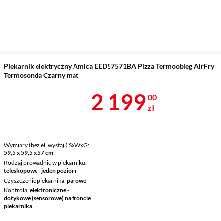
Piekarnik elektryczny Amica EED57571BA Pizza Termoobieg AirFry
Termosonda Czarny mat
Cena 2 199 z
2 199
00
zł
Wymiary (bez el. wystaj.) SxWxG
59,5 x 59,5 x 57 cm
Rodzaj prowadnic w piekarniku
teleskopowe - jeden poziom
Czyszczenie piekarnika
parowe
Kontrola
elektroniczne -
dotykowe (sensorowe) na froncie
piekarnika