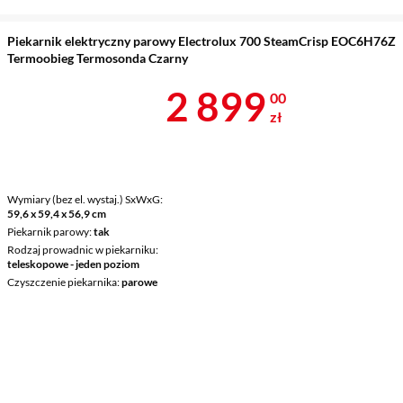
Piekarnik elektryczny parowy Electrolux 700 SteamCrisp EOC6H76Z
Termoobieg Termosonda Czarny
Cena 2 899 z
2 899
00
zł
Wymiary (bez el. wystaj.) SxWxG
59,6 x 59,4 x 56,9 cm
Piekarnik parowy
tak
Rodzaj prowadnic w piekarniku
teleskopowe - jeden poziom
Czyszczenie piekarnika
parowe