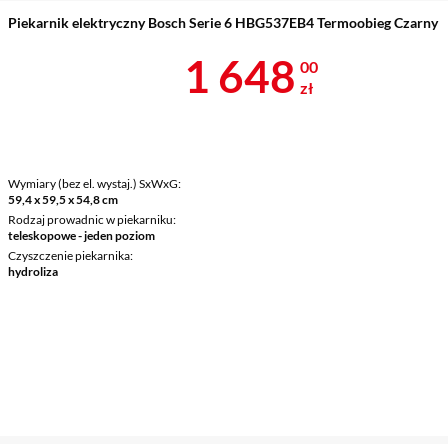
Piekarnik elektryczny Bosch Serie 6 HBG537EB4 Termoobieg Czarny
Cena 1 648 z
1 648
00
zł
Wymiary (bez el. wystaj.) SxWxG
59,4 x 59,5 x 54,8 cm
Rodzaj prowadnic w piekarniku
teleskopowe - jeden poziom
Czyszczenie piekarnika
hydroliza