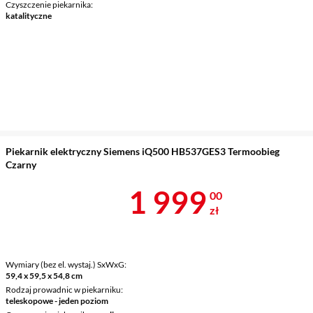
Czyszczenie piekarnika
katalityczne
Piekarnik elektryczny Siemens iQ500 HB537GES3 Termoobieg
Czarny
Cena 1 999 z
1 999
00
zł
Wymiary (bez el. wystaj.) SxWxG
59,4 x 59,5 x 54,8 cm
Rodzaj prowadnic w piekarniku
teleskopowe - jeden poziom