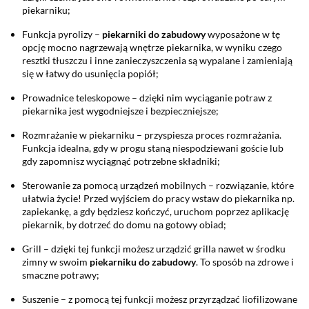
piekarniku;
Funkcja pyrolizy –
piekarniki do zabudowy
wyposażone w tę
opcję mocno nagrzewają wnętrze piekarnika, w wyniku czego
resztki tłuszczu i inne zanieczyszczenia są wypalane i zamieniają
się w łatwy do usunięcia popiół;
Prowadnice teleskopowe – dzięki nim wyciąganie potraw z
piekarnika jest wygodniejsze i bezpieczniejsze;
Rozmrażanie w piekarniku – przyspiesza proces rozmrażania.
Funkcja idealna, gdy w progu staną niespodziewani goście lub
gdy zapomnisz wyciągnąć potrzebne składniki;
Sterowanie za pomocą urządzeń mobilnych – rozwiązanie, które
ułatwia życie! Przed wyjściem do pracy wstaw do piekarnika np.
zapiekankę, a gdy będziesz kończyć, uruchom poprzez aplikację
piekarnik, by dotrzeć do domu na gotowy obiad;
Grill – dzięki tej funkcji możesz urządzić grilla nawet w środku
zimny w swoim
piekarniku do zabudowy
. To sposób na zdrowe i
smaczne potrawy;
Suszenie – z pomocą tej funkcji możesz przyrządzać liofilizowane