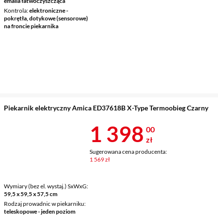
emalia łatwoczyszcząca
Kontrola
elektroniczne -
pokrętła, dotykowe (sensorowe)
na froncie piekarnika
Piekarnik elektryczny Amica ED37618B X-Type Termoobieg Czarny
Cena 1 398 z
1 398
00
zł
Sugerowana cena producenta:
1 569 zł
Wymiary (bez el. wystaj.) SxWxG
59,5 x 59,5 x 57,5 cm
Rodzaj prowadnic w piekarniku
teleskopowe - jeden poziom