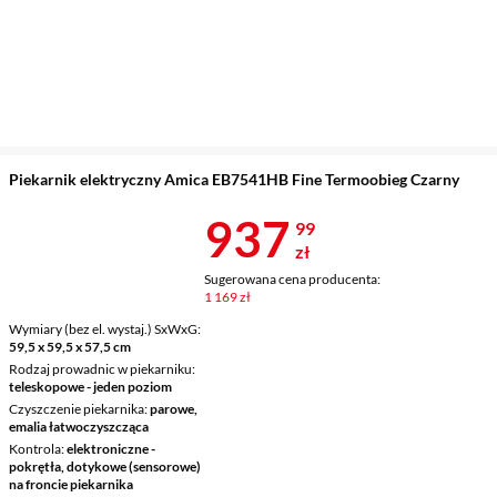
Piekarnik elektryczny Amica EB7541HB Fine Termoobieg Czarny
Cena 937,99 
937
99
zł
Sugerowana cena producenta:
1 169 zł
Wymiary (bez el. wystaj.) SxWxG
59,5 x 59,5 x 57,5 cm
Rodzaj prowadnic w piekarniku
teleskopowe - jeden poziom
Czyszczenie piekarnika
parowe,
emalia łatwoczyszcząca
Kontrola
elektroniczne -
pokrętła, dotykowe (sensorowe)
na froncie piekarnika