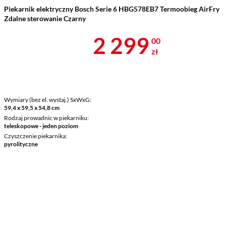
Piekarnik elektryczny Bosch Serie 6 HBG578EB7 Termoobieg AirFry
Zdalne sterowanie Czarny
Cena 2 299 z
2 299
00
zł
Wymiary (bez el. wystaj.) SxWxG
59,4 x 59,5 x 54,8 cm
Rodzaj prowadnic w piekarniku
teleskopowe - jeden poziom
Czyszczenie piekarnika
pyrolityczne