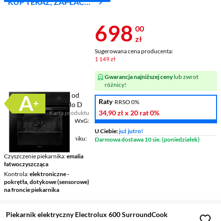
KUP TERAZ, ZAPŁAĆ
ZA 30 DNI
Cena 698 zł
698
00
zł
Sugerowana cena producenta:
1 149 zł
Gwarancja najniższej ceny
lub zwrot
różnicy!
Zakres od
Raty
RRSO 0%
A+++ do D
34,90 zł
x 20 rat
0%
Karta produktu
Plik w formacie pdf
(otworzy się w nowym oknie)
Wymiary (bez el. wystaj.) SxWxG
59,5 x 59,5 x 56,8 cm
U Ciebie:
już jutro!
Rodzaj prowadnic w piekarniku
Darmowa dostawa 10 sie. (poniedziałek)
drabinki
Czyszczenie piekarnika
emalia
łatwoczyszcząca
Kontrola
elektroniczne -
pokrętła, dotykowe (sensorowe)
na froncie piekarnika
Piekarnik elektryczny Electrolux 600 SurroundCook