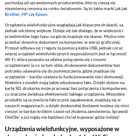
pochodzą od sprawdzonych producentów, którzy cieszą się
niezmienną renomą na rynku światowym. Są to takie marki jak jak
Brother
,
HP
czy
Epson
.
Urządzenia wielofunkcyjne wyglądają jak klasyczne drukarki, są
jednak odrobinę większe. Dzieje się tak dlatego, że w większości
przedmiotów tego typu, na górze znajduje się skaner. Można nim
przesłać dowolny dokument na komputer, w wersji graficznej.
Przesył odbywa się z reguły za pomocą kabla USB, jednak coraz
więcej urządzeń wielofunkcyjnych wyposażonych jest w łączność
Wi-Fi, która pozwala na zdalne połączenie się z innymi
urządzeniami (a co za tym idzie, drukowanie dokumentów bez
potrzeby udawania się do pomieszczenia, gdzie znajduje się
urządzenie – bardzo ułatwia to funkcjonowanie sieci domowej).
Niektóre z modeli mają także wbudowany faks. Dzięki slotom na
kartę SD, drukarka może pracować bez połączenia z komputerem,
co znacznie zwiększa efektywność takiego urządzenia. Wszystkie
produkty są oczywiście fabrycznie zapakowane, znajdują się w
naszych magazynach, a dzięki doskonałej dostawie możesz się nimi
cieszyć w bardzo krótkim czasie od złożenia zamówienia. Sprawdź
OleOle! a już nigdy nie będziesz chciał kupować gdzie indziej!
Urządzenia wielofunkcyjne, wyposażone w