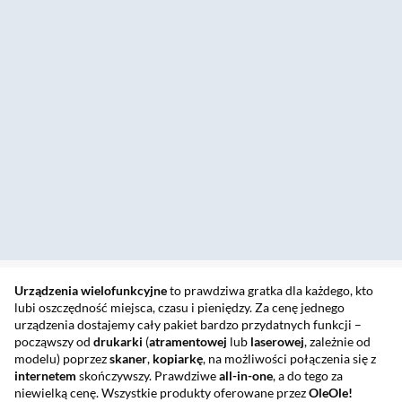
Urządzenia wielofunkcyjne
to prawdziwa gratka dla każdego, kto
lubi oszczędność miejsca, czasu i pieniędzy. Za cenę jednego
urządzenia dostajemy cały pakiet bardzo przydatnych funkcji –
począwszy od
drukarki
(
atramentowej
lub
laserowej
, zależnie od
modelu) poprzez
skaner
,
kopiarkę
, na możliwości połączenia się z
internetem
skończywszy. Prawdziwe
all-in-one
, a do tego za
niewielką cenę. Wszystkie produkty oferowane przez
OleOle!