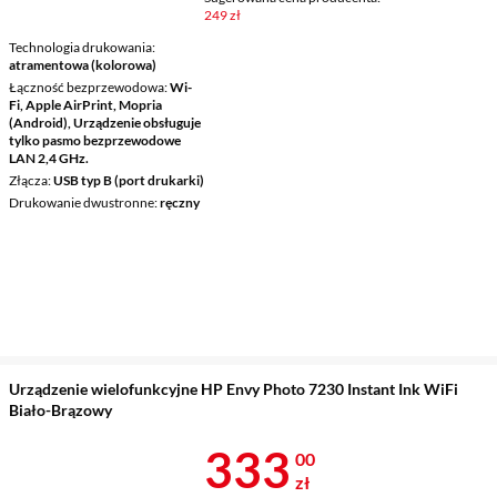
249 zł
Technologia drukowania
atramentowa (kolorowa)
Łączność bezprzewodowa
Wi-
Fi, Apple AirPrint, Mopria
(Android), Urządzenie obsługuje
tylko pasmo bezprzewodowe
LAN 2,4 GHz.
Złącza
USB typ B (port drukarki)
Drukowanie dwustronne
ręczny
Urządzenie wielofunkcyjne HP Envy Photo 7230 Instant Ink WiFi
Biało-Brązowy
Cena 333 zł
333
00
zł