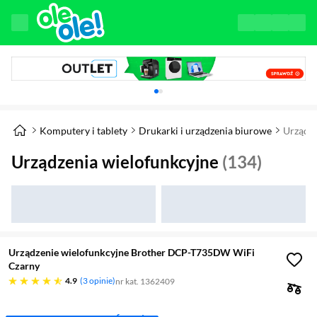
Karuzela z banerami, aktualny element 1 z 
Komputery i tablety
Drukarki i urządzenia biurowe
Urządze
Urządzenia wielofunkcyjne
(134)
Urządzenie wielofunkcyjne Brother DCP-T735DW WiFi
Czarny
4.9 gwiazdek
4.9
3 opinie
nr kat. 1362409