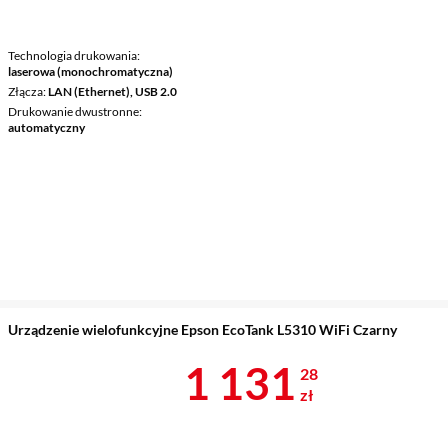
Technologia drukowania
laserowa (monochromatyczna)
Złącza
LAN (Ethernet), USB 2.0
Drukowanie dwustronne
automatyczny
Urządzenie wielofunkcyjne Epson EcoTank L5310 WiFi Czarny
Cena 1 131,2
1 131
28
zł