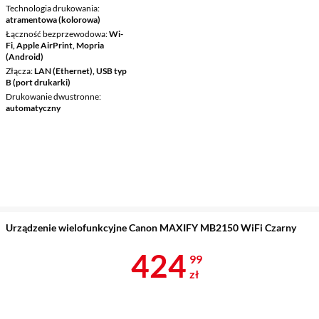
Technologia drukowania
atramentowa (kolorowa)
Łączność bezprzewodowa
Wi-
Fi, Apple AirPrint, Mopria
(Android)
Złącza
LAN (Ethernet), USB typ
B (port drukarki)
Drukowanie dwustronne
automatyczny
Urządzenie wielofunkcyjne Canon MAXIFY MB2150 WiFi Czarny
Cena 424,99 
424
99
zł