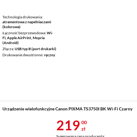
Technologia drukowania
atramentowa z napełniaczami
(kolorowa)
Łączność bezprzewodowa
Wi-
Fi, Apple AirPrint, Mopria
(Android)
Złącza
USB typ B (port drukarki)
Drukowanie dwustronne
ręczny
Urządzenie wielofunkcyjne Canon PIXMA TS3750I BK Wi-Fi Czarny
Cena 219 zł
219
00
zł
Sugerowana cena producenta: