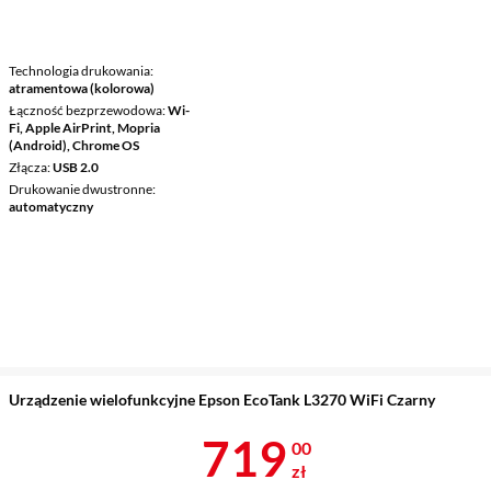
Technologia drukowania
atramentowa (kolorowa)
Łączność bezprzewodowa
Wi-
Fi, Apple AirPrint, Mopria
(Android), Chrome OS
Złącza
USB 2.0
Drukowanie dwustronne
automatyczny
Urządzenie wielofunkcyjne Epson EcoTank L3270 WiFi Czarny
Cena 719 zł
719
00
zł