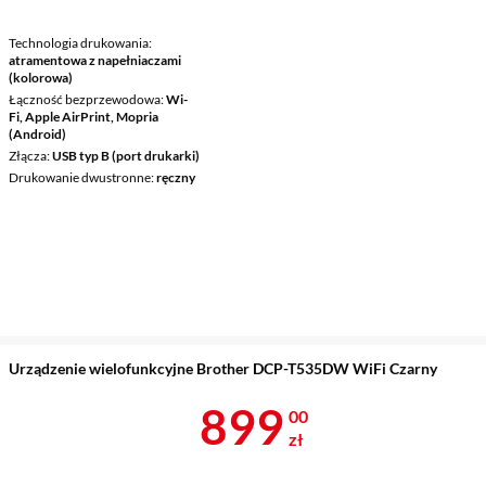
Technologia drukowania
atramentowa z napełniaczami
(kolorowa)
Łączność bezprzewodowa
Wi-
Fi, Apple AirPrint, Mopria
(Android)
Złącza
USB typ B (port drukarki)
Drukowanie dwustronne
ręczny
Urządzenie wielofunkcyjne Brother DCP-T535DW WiFi Czarny
Cena 899 zł
899
00
zł