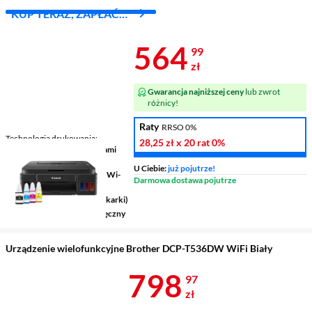
KUP TERAZ, ZAPŁAĆ
ZA 30 DNI
Cena 564,99 
564
99
zł
Gwarancja najniższej ceny
lub zwrot
różnicy!
Raty
RRSO 0%
Technologia drukowania
28,25 zł
x 20 rat
0%
atramentowa z napełniaczami
(kolorowa)
U Ciebie:
już pojutrze!
Łączność bezprzewodowa
Wi-
Darmowa dostawa pojutrze
Fi, Mopria (Android)
Złącza
USB typ B (port drukarki)
Drukowanie dwustronne
ręczny
Urządzenie wielofunkcyjne Brother DCP-T536DW WiFi Biały
Cena 798,97 
798
97
zł