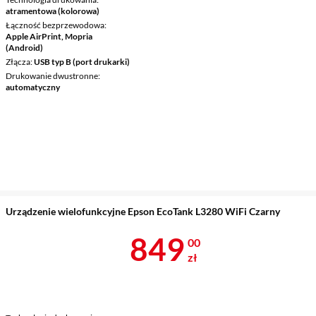
atramentowa (kolorowa)
Łączność bezprzewodowa
Apple AirPrint, Mopria
(Android)
Złącza
USB typ B (port drukarki)
Drukowanie dwustronne
automatyczny
Urządzenie wielofunkcyjne Epson EcoTank L3280 WiFi Czarny
Cena 849 zł
849
00
zł