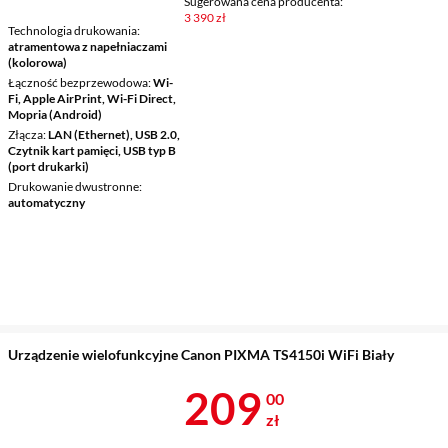
Sugerowana cena producenta:
3 390 zł
Technologia drukowania
atramentowa z napełniaczami
(kolorowa)
Łączność bezprzewodowa
Wi-
Fi, Apple AirPrint, Wi-Fi Direct,
Mopria (Android)
Złącza
LAN (Ethernet), USB 2.0,
Czytnik kart pamięci, USB typ B
(port drukarki)
Drukowanie dwustronne
automatyczny
Urządzenie wielofunkcyjne Canon PIXMA TS4150i WiFi Biały
Cena 209 zł
209
00
zł