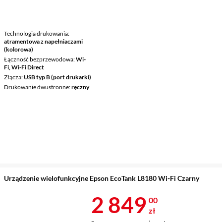
Technologia drukowania
atramentowa z napełniaczami
(kolorowa)
Łączność bezprzewodowa
Wi-
Fi, Wi-Fi Direct
Złącza
USB typ B (port drukarki)
Drukowanie dwustronne
ręczny
Urządzenie wielofunkcyjne Epson EcoTank L8180 Wi-Fi Czarny
Cena 2 849 z
2 849
00
zł