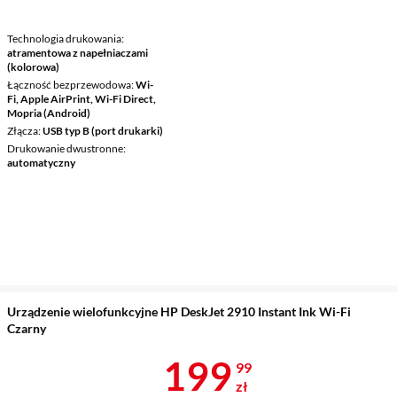
Technologia drukowania
atramentowa z napełniaczami
(kolorowa)
Łączność bezprzewodowa
Wi-
Fi, Apple AirPrint, Wi-Fi Direct,
Mopria (Android)
Złącza
USB typ B (port drukarki)
Drukowanie dwustronne
automatyczny
Urządzenie wielofunkcyjne HP DeskJet 2910 Instant Ink Wi-Fi
Czarny
Cena 199,99 
199
99
zł