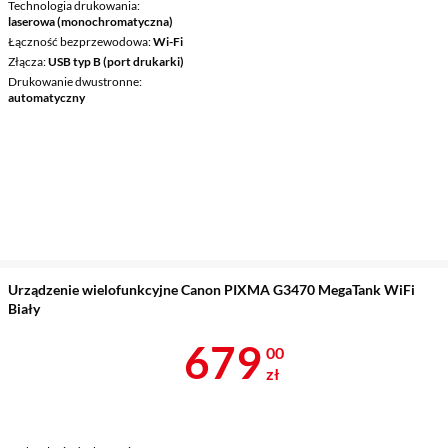
Technologia drukowania
laserowa (monochromatyczna)
Łączność bezprzewodowa
Wi-Fi
Złącza
USB typ B (port drukarki)
Drukowanie dwustronne
automatyczny
Urządzenie wielofunkcyjne Canon PIXMA G3470 MegaTank WiFi
Biały
Cena 679 zł
679
00
zł