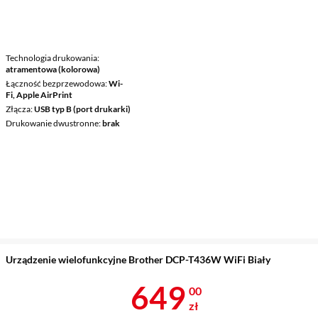
Technologia drukowania
atramentowa (kolorowa)
Łączność bezprzewodowa
Wi-
Fi, Apple AirPrint
Złącza
USB typ B (port drukarki)
Drukowanie dwustronne
brak
Urządzenie wielofunkcyjne Brother DCP-T436W WiFi Biały
Cena 649 zł
649
00
zł