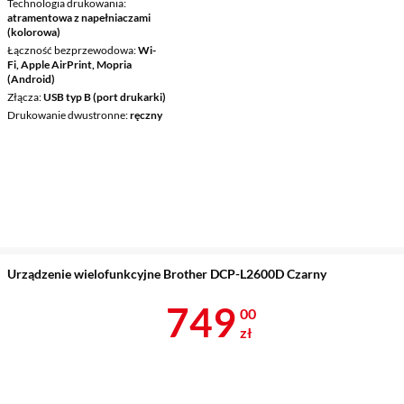
Technologia drukowania
atramentowa z napełniaczami
(kolorowa)
Łączność bezprzewodowa
Wi-
Fi, Apple AirPrint, Mopria
(Android)
Złącza
USB typ B (port drukarki)
Drukowanie dwustronne
ręczny
Urządzenie wielofunkcyjne Brother DCP-L2600D Czarny
Cena 749 zł
749
00
zł