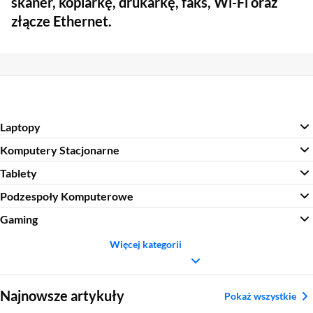
skaner, kopiarkę, drukarkę, faks, Wi-Fi oraz
złącze Ethernet.
Laptopy
Komputery Stacjonarne
Tablety
Podzespoły Komputerowe
Gaming
Więcej kategorii
Sekcja pominięta
Najnowsze artykuły
Pokaż wszystkie