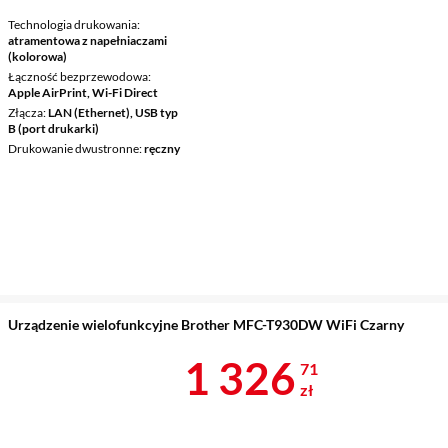
Technologia drukowania
atramentowa z napełniaczami
(kolorowa)
Łączność bezprzewodowa
Apple AirPrint, Wi-Fi Direct
Złącza
LAN (Ethernet), USB typ
B (port drukarki)
Drukowanie dwustronne
ręczny
Urządzenie wielofunkcyjne Brother MFC-T930DW WiFi Czarny
Cena 1 326,7
1 326
71
zł