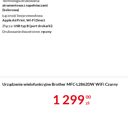
Technologia drukowania
atramentowa z napełniaczami
(kolorowa)
Łączność bezprzewodowa
Apple AirPrint, Wi-Fi Direct
Złącza
USB typ B (port drukarki)
Drukowanie dwustronne
ręczny
Urządzenie wielofunkcyjne Brother MFC-L2862DW WiFi Czarny
Cena 1 299 z
1 299
00
zł