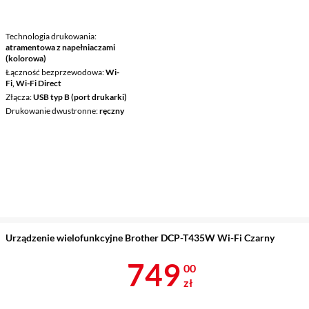
Technologia drukowania
atramentowa z napełniaczami
(kolorowa)
Łączność bezprzewodowa
Wi-
Fi, Wi-Fi Direct
Złącza
USB typ B (port drukarki)
Drukowanie dwustronne
ręczny
Urządzenie wielofunkcyjne Brother DCP-T435W Wi-Fi Czarny
Cena 749 zł
749
00
zł