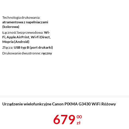
Technologia drukowania
atramentowa z napełniaczami
(kolorowa)
Łączność bezprzewodowa
Wi-
Fi, Apple AirPrint, Wi-Fi Direct,
Mopria (Android)
Złącza
USB typ B (port drukarki)
Drukowanie dwustronne
ręczny
Urządzenie wielofunkcyjne Canon PIXMA G3430 WiFi Różowy
Cena 679 zł
679
00
zł