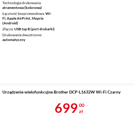
Technologia drukowania
atramentowa (kolorowa)
Łączność bezprzewodowa
Wi-
Fi, Apple AirPrint, Mopria
(Android)
Złącza
USB typ B (port drukarki)
Drukowanie dwustronne
automatyczny
Urządzenie wielofunkcyjne Brother DCP-L1632W Wi-Fi Czarny
Cena 699 zł
699
00
zł