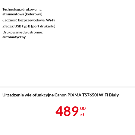
Technologia drukowania
atramentowa (kolorowa)
Łączność bezprzewodowa
Wi-Fi
Złącza
USB typ B (port drukarki)
Drukowanie dwustronne
automatyczny
Urządzenie wielofunkcyjne Canon PIXMA TS7650i WiFi Biały
Cena 489 zł
489
00
zł