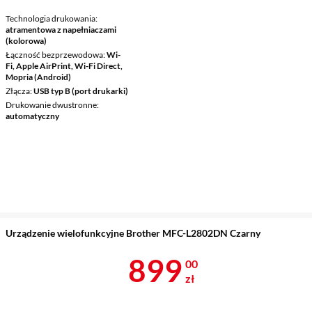
Technologia drukowania
atramentowa z napełniaczami
(kolorowa)
Łączność bezprzewodowa
Wi-
Fi, Apple AirPrint, Wi-Fi Direct,
Mopria (Android)
Złącza
USB typ B (port drukarki)
Drukowanie dwustronne
automatyczny
Urządzenie wielofunkcyjne Brother MFC-L2802DN Czarny
Cena 899 zł
899
00
zł