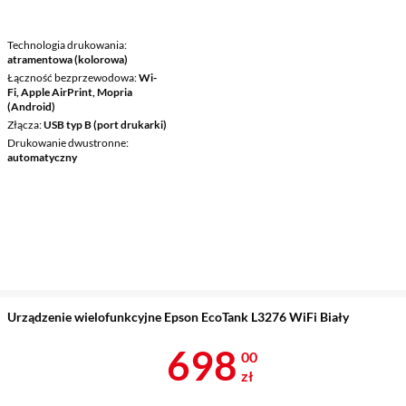
Technologia drukowania
atramentowa (kolorowa)
Łączność bezprzewodowa
Wi-
Fi, Apple AirPrint, Mopria
(Android)
Złącza
USB typ B (port drukarki)
Drukowanie dwustronne
automatyczny
Urządzenie wielofunkcyjne Epson EcoTank L3276 WiFi Biały
Cena 698 zł
698
00
zł