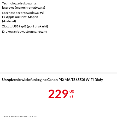
Technologia drukowania
laserowa (monochromatyczna)
Łączność bezprzewodowa
Wi-
Fi, Apple AirPrint, Mopria
(Android)
Złącza
USB typ B (port drukarki)
Drukowanie dwustronne
ręczny
Urządzenie wielofunkcyjne Canon PIXMA TS6550i WiFi Biały
Cena 229 zł
229
00
zł
Technologia drukowania