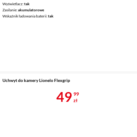
Wyświetlacz
tak
Zasilanie
akumulatorowe
Wskaźnik ładowania baterii
tak
Uchwyt do kamery Lionelo Flexgrip
Cena 49,99 z
49
99
zł