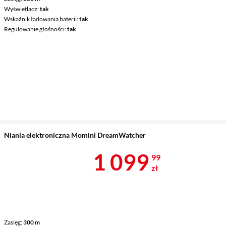
Wyświetlacz
tak
Wskaźnik ładowania baterii
tak
Regulowanie głośności
tak
Niania elektroniczna Momini DreamWatcher
Cena 1 099,9
1 099
99
zł
Zasięg
300 m