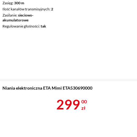
Zasięg
300 m
Ilość kanałów transmisyjnych
2
Zasilanie
sieciowo-
akumulatorowe
Regulowanie głośności
tak
Niania elektroniczna ETA Mimi ETA530690000
Cena 299 zł
299
00
zł