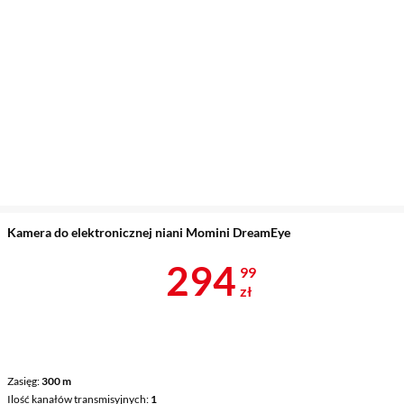
Kamera do elektronicznej niani Momini DreamEye
Cena 294,99 
294
99
zł
Zasięg
300 m
Ilość kanałów transmisyjnych
1