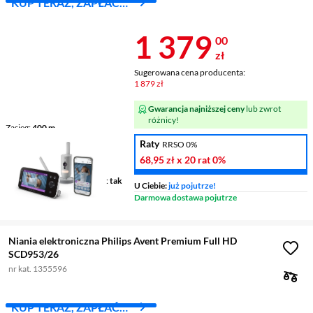
KUP TERAZ, ZAPŁAĆ
ZA 30 DNI
Cena 1 379 z
1 379
00
zł
Sugerowana cena producenta:
1 879 zł
Gwarancja najniższej ceny
lub zwrot
różnicy!
Zasięg
400 m
Wyświetlacz
tak
Raty
RRSO 0%
Zasilanie
sieciowo-
68,95 zł
x 20 rat
0%
akumulatorowe
Wskaźnik ładowania baterii
tak
U Ciebie:
już pojutrze!
Darmowa dostawa pojutrze
Niania elektroniczna Philips Avent Premium Full HD
SCD953/26
nr kat. 1355596
KUP TERAZ, ZAPŁAĆ