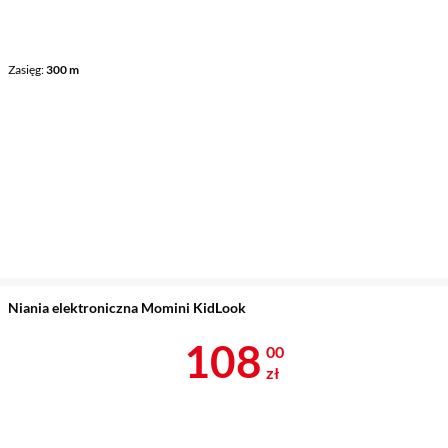
Zasięg
300 m
Niania elektroniczna Momini KidLook
Cena 108 zł
108
00
zł