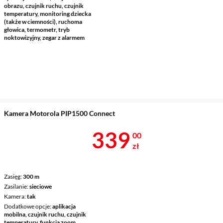
obrazu, czujnik ruchu, czujnik
temperatury, monitoring dziecka
(także w ciemności), ruchoma
głowica, termometr, tryb
noktowizyjny, zegar z alarmem
Kamera Motorola PIP1500 Connect
Cena 339 zł
339
00
zł
Zasięg
300 m
Zasilanie
sieciowe
Kamera
tak
Dodatkowe opcje
aplikacja
mobilna, czujnik ruchu, czujnik
temperatury, funkcja zoom,