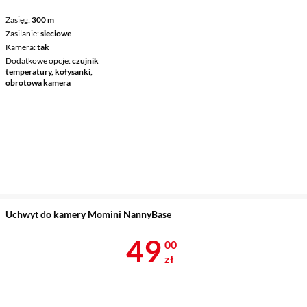
Zasięg
300 m
Zasilanie
sieciowe
Kamera
tak
Dodatkowe opcje
czujnik
temperatury, kołysanki,
obrotowa kamera
Uchwyt do kamery Momini NannyBase
Cena 49 zł
49
00
zł