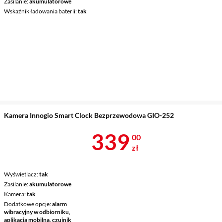
Zasilanie
akumulatorowe
Wskaźnik ładowania baterii
tak
Kamera Innogio Smart Clock Bezprzewodowa GIO-252
Cena 339 zł
339
00
zł
Wyświetlacz
tak
Zasilanie
akumulatorowe
Kamera
tak
Dodatkowe opcje
alarm
wibracyjny w odbiorniku,
aplikacja mobilna, czujnik