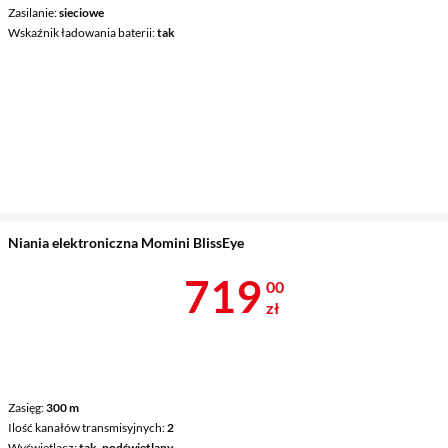
Zasilanie
sieciowe
Wskaźnik ładowania baterii
tak
Niania elektroniczna Momini BlissEye
Cena 719 zł
719
00
zł
Zasięg
300 m
Ilość kanałów transmisyjnych
2
Wyświetlacz
tak, podświetlany