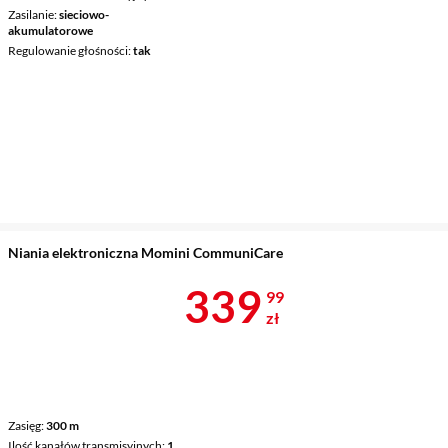
Zasilanie
sieciowo-
akumulatorowe
Regulowanie głośności
tak
Niania elektroniczna Momini CommuniCare
Cena 339,99 
339
99
zł
Zasięg
300 m
Ilość kanałów transmisyjnych
1