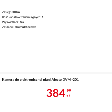
Zasięg
300 m
Ilość kanałów transmisyjnych
1
Wyświetlacz
tak
Zasilanie
akumulatorowe
Kamera do elektronicznej niani Alecto DVM -201
Cena 384,99 
384
99
zł