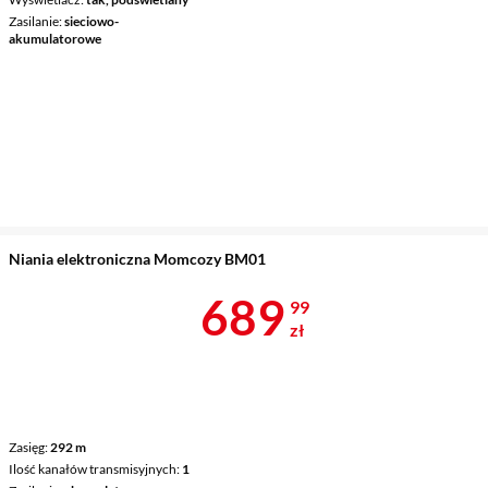
Zasilanie
sieciowo-
akumulatorowe
Niania elektroniczna Momcozy BM01
Cena 689,99 
689
99
zł
Zasięg
292 m
Ilość kanałów transmisyjnych
1