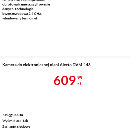
obrotowa kamera, szyfrowanie
danych, technologia
bezprzewodowa 2,4 GHz,
wbudowany termometr
Kamera do elektronicznej niani Alecto DVM-143
Cena 609,99 
609
99
zł
Zasięg
300 m
Wyświetlacz
tak
Zasilanie
sieciowe