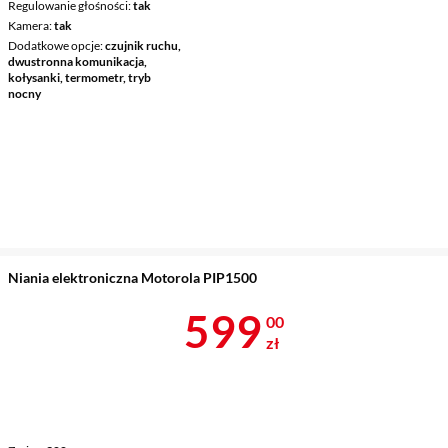
Regulowanie głośności
tak
Kamera
tak
Dodatkowe opcje
czujnik ruchu,
dwustronna komunikacja,
kołysanki, termometr, tryb
nocny
Niania elektroniczna Motorola PIP1500
Cena 599 zł
599
00
zł