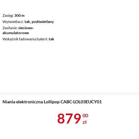
Zasięg
300 m
Wyświetlacz
tak, podświetlany
Zasilanie
sieciowo-
akumulatorowe
Wskaźnik ładowania baterii
tak
Niania elektroniczna Lollipop CABC-LOL03EUCY01
Cena 879 zł
879
00
zł