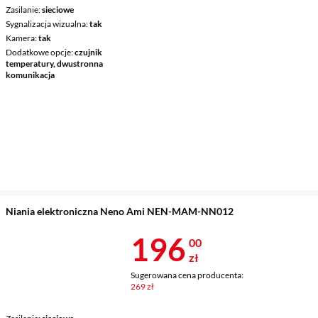
Zasilanie
sieciowe
Sygnalizacja wizualna
tak
Kamera
tak
Dodatkowe opcje
czujnik
temperatury, dwustronna
komunikacja
Niania elektroniczna Neno Ami NEN-MAM-NN012
Cena 196 zł
196
00
zł
Sugerowana cena producenta:
269 zł