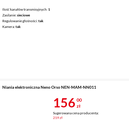
Ilość kanałów transmisyjnych
1
Zasilanie
sieciowe
Regulowanie głośności
tak
Kamera
tak
Niania elektroniczna Neno Orso NEN-MAM-NN011
Cena 156 zł
156
00
zł
Sugerowana cena producenta:
219 zł