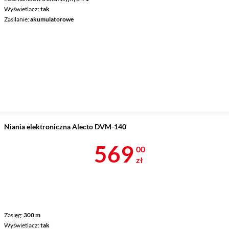
Wyświetlacz
tak
Zasilanie
akumulatorowe
Niania elektroniczna Alecto DVM-140
Cena 569 zł
569
00
zł
Zasięg
300 m
Wyświetlacz
tak