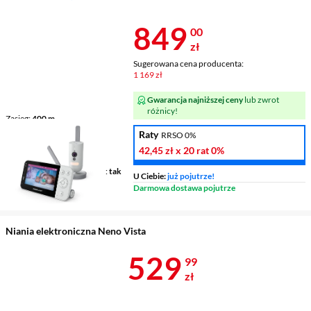
ZA 30 DNI
Cena 849 zł
849
00
zł
Sugerowana cena producenta:
1 169 zł
Gwarancja najniższej ceny
lub zwrot
różnicy!
Zasięg
400 m
Wyświetlacz
tak
Raty
RRSO 0%
Zasilanie
sieciowo-
42,45 zł
x 20 rat
0%
akumulatorowe
Wskaźnik ładowania baterii
tak
U Ciebie:
już pojutrze!
Darmowa dostawa pojutrze
Niania elektroniczna Neno Vista
Cena 529,99 
529
99
zł