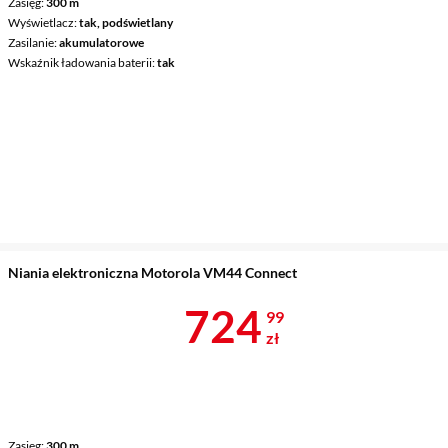
Zasięg
300 m
Wyświetlacz
tak, podświetlany
Zasilanie
akumulatorowe
Wskaźnik ładowania baterii
tak
Niania elektroniczna Motorola VM44 Connect
Cena 724,99 
724
99
zł
Zasięg
300 m