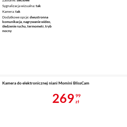
Zasilanie
sieciowe
Sygnalizacja wizualna
tak
Kamera
tak
Dodatkowe opcje
dwustronna
komunikacja, nagrywanie wideo,
śledzenie ruchu, termometr, tryb
nocny
Kamera do elektronicznej niani Momini BlissCam
Cena 269,99 
269
99
zł