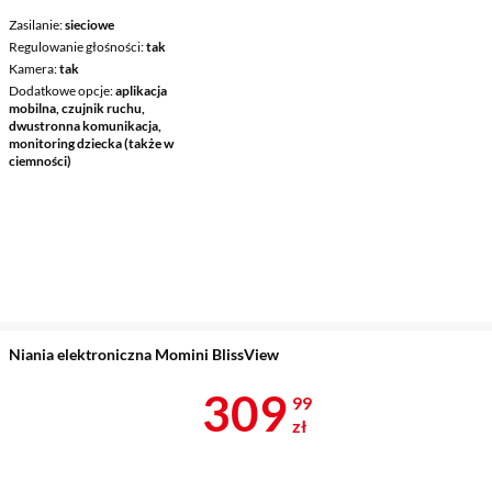
Zasilanie
sieciowe
Regulowanie głośności
tak
Kamera
tak
Dodatkowe opcje
aplikacja
mobilna, czujnik ruchu,
dwustronna komunikacja,
monitoring dziecka (także w
ciemności)
Niania elektroniczna Momini BlissView
Cena 309,99 
309
99
zł