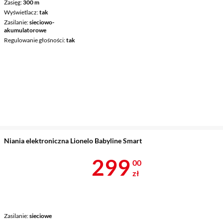
Zasięg
300 m
Wyświetlacz
tak
Zasilanie
sieciowo-
akumulatorowe
Regulowanie głośności
tak
Niania elektroniczna Lionelo Babyline Smart
Cena 299 zł
299
00
zł
Zasilanie
sieciowe