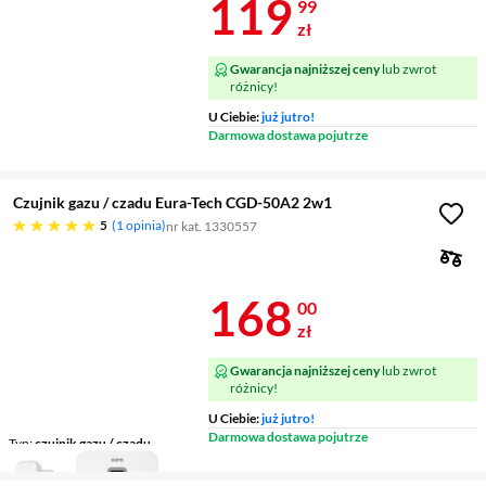
Cena 119,99 
119
99
zł
Gwarancja najniższej ceny
lub zwrot
różnicy!
U Ciebie:
już jutro!
Darmowa dostawa pojutrze
Czujnik gazu / czadu Eura-Tech CGD-50A2 2w1
pięć gwiazdek
5
1 opinia
nr kat. 1330557
Cena 168 zł
168
00
zł
Gwarancja najniższej ceny
lub zwrot
różnicy!
U Ciebie:
już jutro!
Darmowa dostawa pojutrze
Typ
czujnik gazu / czadu