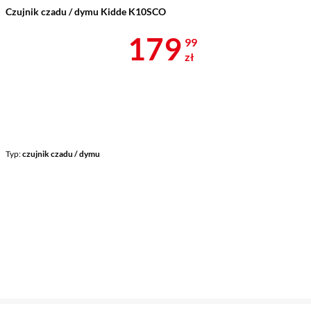
Czujnik czadu / dymu Kidde K10SCO
Cena 179,99 
179
99
zł
Typ
czujnik czadu / dymu