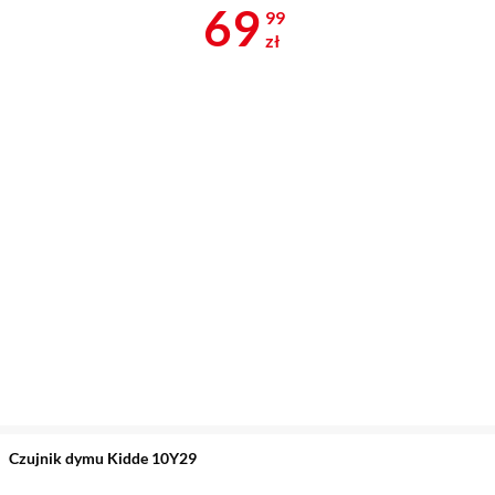
Cena 69,99 z
69
99
zł
Czujnik dymu Kidde 10Y29