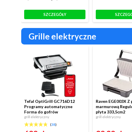
SZCZEGÓŁY
SZCZEG
Grille elektryczne
Tefal OptiGrill GC716D12
Raven EGE003X Z 
Programy automatyczne
marmurową Regul
Forma do gofrów
płyta 333,5cm2
grill elektryczny
grill elektryczny
(
38
)