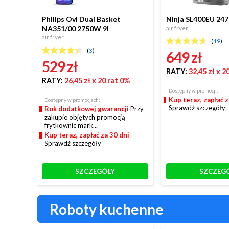
Philips Ovi Dual Basket
Ninja SL400EU 247
NA351/00 2750W 9l
air fryer
air fryer
(
19
)
(
3
)
649 zł
529 zł
RATY:
32,45 zł
x 2
RATY:
26,45 zł
x 20 rat 0%
Dostępny w promocji:
Kup teraz, zapłać z
Dostępny w promocjach:
Sprawdź szczegóły
Rok dodatkowej gwarancji
Przy
zakupie objętych promocją
frytkownic mark...
Kup teraz, zapłać za 30 dni
Sprawdź szczegóły
SZCZEGÓŁY
SZCZEG
Roboty kuchenne