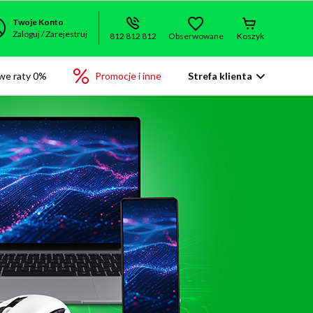
Twoje Konto
Zaloguj / Zarejestruj
812 812 812
Obserwowane
Koszyk
we raty 0%
Promocje i inne
Strefa klienta