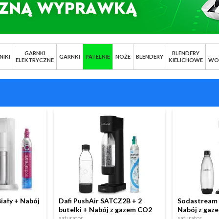
GARNKI
BLENDERY
NIKI
GARNKI
PATELNIE
NOŻE
BLENDERY
ELEKTRYCZNE
KIELICHOWE
WO
iały + Nabój
Dafi PushAir SATCZ2B + 2
Sodastream 
butelki + Nabój z gazem CO2
Nabój z gaz
saturator
saturator