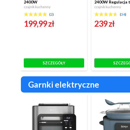
2400W
2400W Regulacja 
czajnik kuchenny
czajnik kuchenny
(
2
)
(
34
)
199,99 zł
239 zł
SZCZEGÓŁY
SZCZEG
Garnki elektryczne