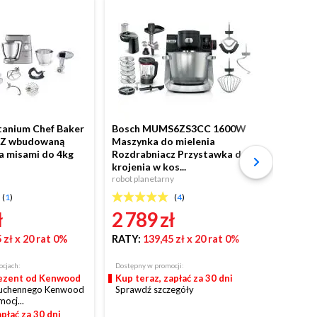
anium Chef Baker
Bosch MUMS6ZS3CC 1600W
Raven
 Z wbudowaną
Maszynka do mielenia
Wycisk
 misami do 4kg
Rozdrabniacz Przystawka do
Blende
krojenia w kos...
robot k
robot planetarny
(
1
)
(
4
)
249 
ł
2 789 zł
 zł
x 20 rat 0%
RATY:
139,45 zł
x 20 rat 0%
cjach:
Dostępny w promocji:
ezent od Kenwood
Kup teraz, zapłać za 30 dni
kuchennego Kenwood
Sprawdź szczegóły
ocj...
płać za 30 dni