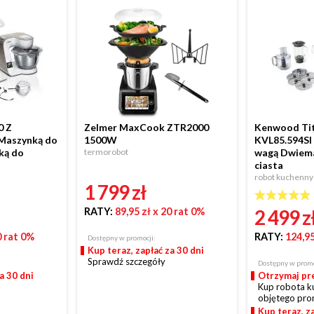
 Z
Zelmer MaxCook ZTR2000
Kenwood Tit
Maszynką do
1500W
KVL85.594SI
ką do
termorobot
wagą Dwiema
ciasta
robot kuchenny
1 799 zł
RATY:
89,95 zł
x 20 rat 0%
2 499 z
0 rat 0%
RATY:
124,95
Dostępny w promocji:
Kup teraz, zapłać za 30 dni
Sprawdź szczegóły
Dostępny w promo
a 30 dni
Otrzymaj pr
Kup robota 
objętego prom
Kup teraz, za