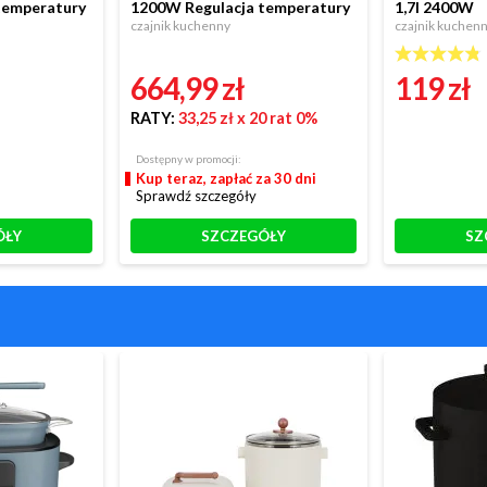
temperatury
1200W Regulacja temperatury
1,7l 2400W
czajnik kuchenny
czajnik kuchen
664,99 zł
119 zł
RATY:
33,25 zł
x 20 rat 0%
Dostępny w promocji:
Kup teraz, zapłać za 30 dni
Sprawdź szczegóły
ÓŁY
SZCZEGÓŁY
SZ