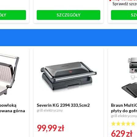
Sprawdź szcz
ÓŁY
SZCZEGÓŁY
SZ
powłoką
Severin KG 2394 333,5cm2
Braun MultiG
owana górna
grill elektryczny
płyty do gof
grill elektryczny
99,99 zł
629 zł