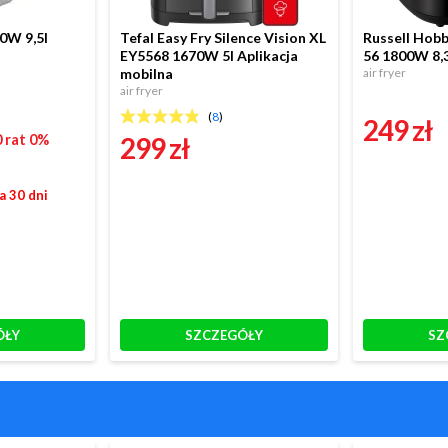
0W 9,5l
Tefal Easy Fry Silence Vision XL
Russell Hobb
EY5568 1670W 5l Aplikacja
56 1800W 8,3
mobilna
air fryer
air fryer
(
8
)
249 zł
0 rat 0%
299 zł
a 30 dni
ÓŁY
SZCZEGÓŁY
SZ