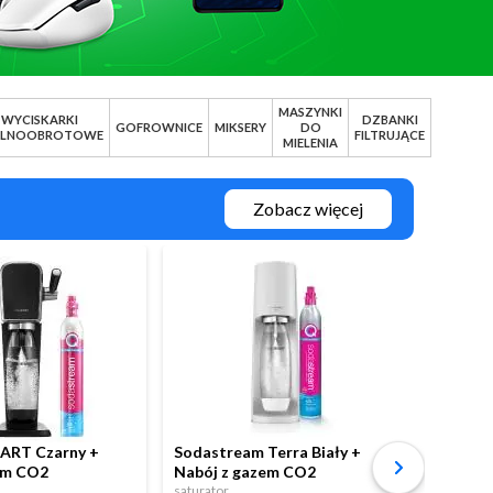
MASZYNKI
WYCISKARKI
DZBANKI
GOFROWNICE
MIKSERY
DO
LNOOBROTOWE
FILTRUJĄCE
MIELENIA
Zobacz więcej
ART Czarny +
Sodastream Terra Biały +
Sodast
em CO2
Nabój z gazem CO2
3 bute
saturator
saturato