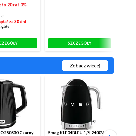
469 
zł
x 20 rat 0%
RATY:
cji:
płać za 30 dni
Dostępny
egóły
Kup te
Sprawd
CZEGÓŁY
SZCZEGÓŁY
Zobacz więcej
KO250830 Czarny
Smeg KLF04BLEU 1,7l 2400W
Smeg K