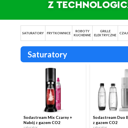
ROBOTY
GRILLE
SATURATORY
FRYTKOWNICE
CZAJ
KUCHENNE
ELEKTRYCZNE
Saturatory
Sodastream Mix Czarny +
Sodastream Duo B
Nabój z gazem CO2
z gazem CO2
saturator
saturator