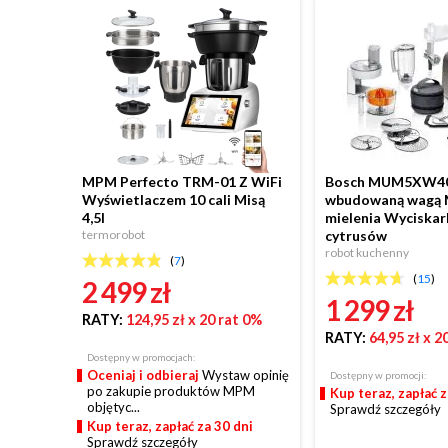
MPM Perfecto TRM-01 Z WiFi
Bosch MUM5XW40
Wyświetlaczem 10 cali Misą
wbudowaną wagą 
4,5l
mielenia Wyciskar
termorobot
cytrusów
robot kuchenny
(
7
)
(
15
)
2 499 zł
1 299 zł
RATY:
124,95 zł
x 20 rat 0%
RATY:
64,95 zł
x 2
Dostępny w promocjach:
Oceniaj i odbieraj
Wystaw opinię
Dostępny w promocji:
po zakupie produktów MPM
Kup teraz, zapłać z
objętyc...
Sprawdź szczegóły
Kup teraz, zapłać za 30 dni
Sprawdź szczegóły