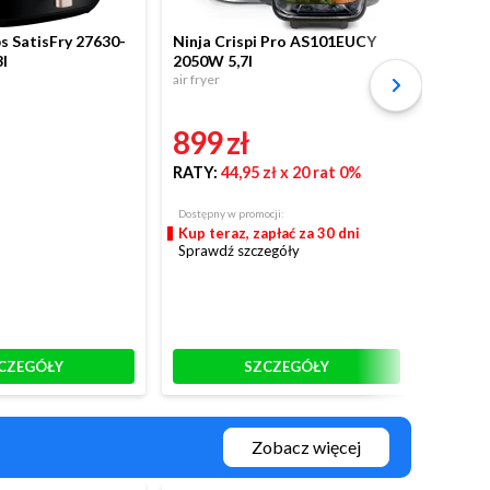
s SatisFry 27630-
Ninja Crispi Pro AS101EUCY
Philips
l
2050W 5,7l
NA353/
air fryer
mobiln
air fryer
899 zł
459 
RATY:
44,95 zł
x 20 rat 0%
RATY:
Dostępny w promocji:
Kup teraz, zapłać za 30 dni
Dostępny
Sprawdź szczegóły
Rok do
zakupi
frytkow
Kup te
Sprawd
CZEGÓŁY
SZCZEGÓŁY
Zobacz więcej