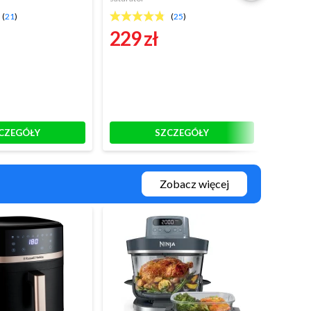
(
21
)
(
25
)
229 zł
289 
CZEGÓŁY
SZCZEGÓŁY
Zobacz więcej