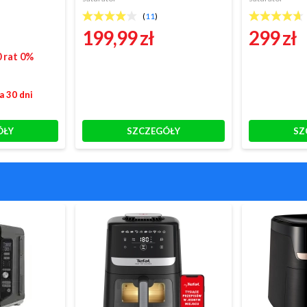
(
11
)
199,99 zł
299 zł
0 rat 0%
a 30 dni
ÓŁY
SZCZEGÓŁY
SZ