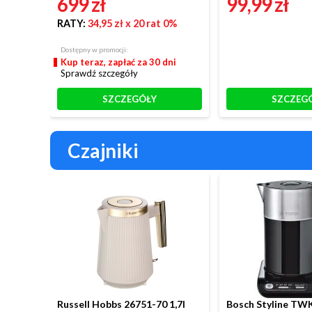
699 zł
99,99 zł
RATY:
34,95 zł
x 20 rat 0%
Dostępny w promocji:
Kup teraz, zapłać za 30 dni
Sprawdź szczegóły
SZCZEGÓŁY
SZCZEG
Czajniki
Russell Hobbs 26751-70 1,7l
Bosch Styline TWK