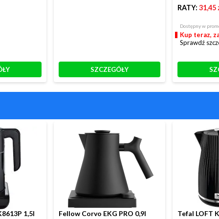
RATY:
31,45 
Dostępny w promo
Kup teraz, za
Sprawdź szcz
ÓŁY
SZCZEGÓŁY
SZ
8613P 1,5l
Fellow Corvo EKG PRO 0,9l
Tefal LOFT 