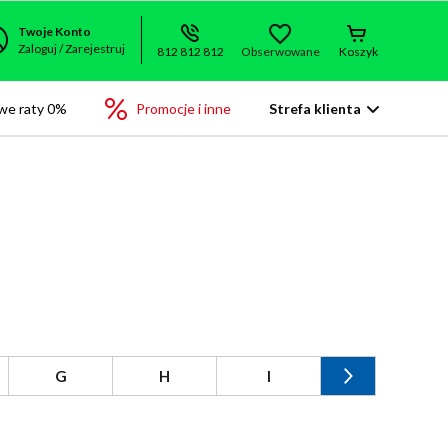
Twoje Konto
Zaloguj / Zarejestruj
812 812 812
Obserwowane
Koszyk
we raty 0%
Promocje i inne
Strefa klienta
G
H
I
J