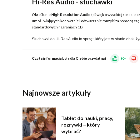
Hi-Res Audio - słuchawki
Określenie
High Resolution Audio
(dźwięk o wysokiej rozdzielc
umożliwiających kodowanie i odtwarzanie muzyki za pomocą częs
standardowych nagraniach CD.
Słuchawki do Hi-Res Audio to sprzęt, który jest w stanie obsłuży
Czy ta informacja była dla Ciebie przydatna?
(0)
WYŚLIJ
Najnowsze artykuły
Tablet do nauki, pracy,
rozrywki – który
wybrać?