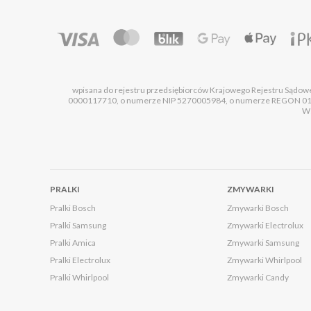
wpisana do rejestru przedsiębiorców Krajowego Rejestru Sądo
0000117710, o numerze NIP 5270005984, o numerze REGON 0101
Ws
PRALKI
ZMYWARKI
Pralki Bosch
Zmywarki Bosch
Pralki Samsung
Zmywarki Electrolux
Pralki Amica
Zmywarki Samsung
Pralki Electrolux
Zmywarki Whirlpool
Pralki Whirlpool
Zmywarki Candy