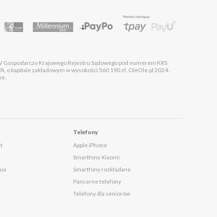
 XIV Gospodarczy Krajowego Rejestru Sądowego pod numerem KRS
kapitale zakładowym w wysokości 560 190 zł. OleOle.pl 2024.
ne.
Telefony
t
Apple iPhone
Smartfony Xiaomi
lux
Smartfony rozkładane
Pancerne telefony
Telefony dla seniorów