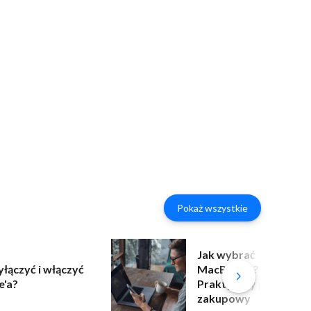
Pokaż wszystkie
Jak wybrać
yłączyć i włączyć
MacBooka?
e'a?
Praktyczny poradnik
zakupowy