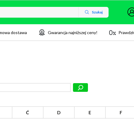
Szukaj
mowa dostawa
Gwarancja najniższej ceny!
Prawdzi
Ć
D
E
F