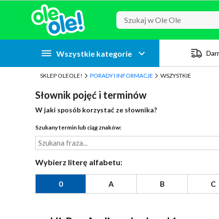
Przejdź do zawartości strony
Przejdź do wyszukiwarki
Przejdź do kategorii
Przejdź do stopki
Wszystkie kategorie
Dar
SKLEP OLEOLE!
PORADY I INFORMACJE
WSZYSTKIE
Słownik pojęć i terminów
W jaki sposób korzystać ze słownika?
Szukany termin lub ciąg znaków:
Wybierz literę alfabetu:
0
A
B
C