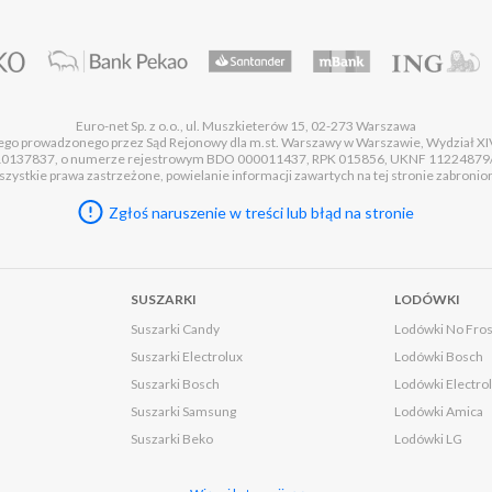
Euro-net Sp. z o.o., ul. Muszkieterów 15, 02-273 Warszawa
wego prowadzonego przez Sąd Rejonowy dla m.st. Warszawy w Warszawie, Wydział
37837, o numerze rejestrowym BDO 000011437, RPK 015856, UKNF 11224879/A, o 
zystkie prawa zastrzeżone, powielanie informacji zawartych na tej stronie zabronio
Zgłoś naruszenie w treści lub błąd na stronie
SUSZARKI
LODÓWKI
Suszarki Candy
Lodówki No Fros
Suszarki Electrolux
Lodówki Bosch
Suszarki Bosch
Lodówki Electro
Suszarki Samsung
Lodówki Amica
Suszarki Beko
Lodówki LG