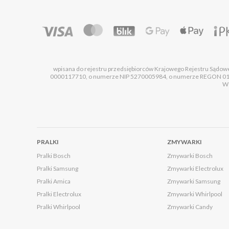
wpisana do rejestru przedsiębiorców Krajowego Rejestru Sądo
0000117710, o numerze NIP 5270005984, o numerze REGON 0101
Ws
PRALKI
ZMYWARKI
Pralki Bosch
Zmywarki Bosch
Pralki Samsung
Zmywarki Electrolux
Pralki Amica
Zmywarki Samsung
Pralki Electrolux
Zmywarki Whirlpool
Pralki Whirlpool
Zmywarki Candy