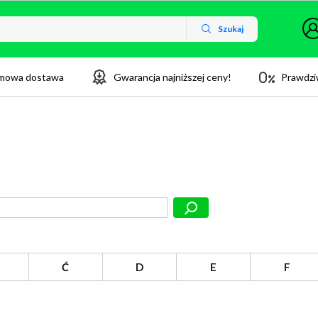
Szukaj
mowa dostawa
Gwarancja najniższej ceny!
Prawdzi
Ć
D
E
F