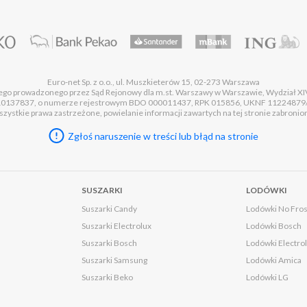
Euro-net Sp. z o.o., ul. Muszkieterów 15, 02-273 Warszawa
wego prowadzonego przez Sąd Rejonowy dla m.st. Warszawy w Warszawie, Wydział
37837, o numerze rejestrowym BDO 000011437, RPK 015856, UKNF 11224879/A, o 
zystkie prawa zastrzeżone, powielanie informacji zawartych na tej stronie zabronio
Zgłoś naruszenie w treści lub błąd na stronie
SUSZARKI
LODÓWKI
Suszarki Candy
Lodówki No Fros
Suszarki Electrolux
Lodówki Bosch
Suszarki Bosch
Lodówki Electro
Suszarki Samsung
Lodówki Amica
Suszarki Beko
Lodówki LG