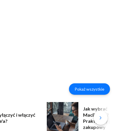
Pokaż wszystkie
Jak wybrać
yłączyć i włączyć
MacBooka?
e'a?
Praktyczny poradnik
zakupowy