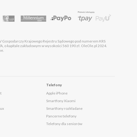
 XIV Gospodarczy Krajowego Rejestru Sądowego pod numerem KRS
kapitale zakładowym w wysokości 560 190 zł. OleOle.pl 2024.
ne.
Telefony
t
Apple iPhone
Smartfony Xiaomi
lux
Smartfony rozkładane
Pancerne telefony
Telefony dla seniorów