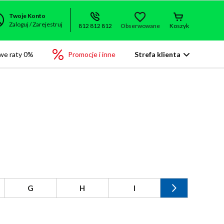
Twoje Konto
Zaloguj / Zarejestruj
812 812 812
Obserwowane
Koszyk
we raty 0%
Promocje i inne
Strefa klienta
G
H
I
J