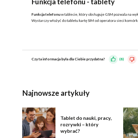
Funkcja telefonu - tablety
Funkcja telefonu
w tablecie, który obsługuje GSM pozwala na wy
Wystarczy włożyć do tabletu kartę SIM od operatora sieci komórko
Czy ta informacja była dla Ciebie przydatna?
(8)
WYŚLIJ
Najnowsze artykuły
Tablet do nauki, pracy,
rozrywki – który
wybrać?