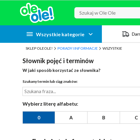
Przejdź do zawartości strony
Przejdź do wyszukiwarki
Przejdź do kategorii
Przejdź do stopki
Wszystkie kategorie
Dar
SKLEP OLEOLE!
PORADY I INFORMACJE
WSZYSTKIE
Słownik pojęć i terminów
W jaki sposób korzystać ze słownika?
Szukany termin lub ciąg znaków:
Wybierz literę alfabetu:
0
A
B
C