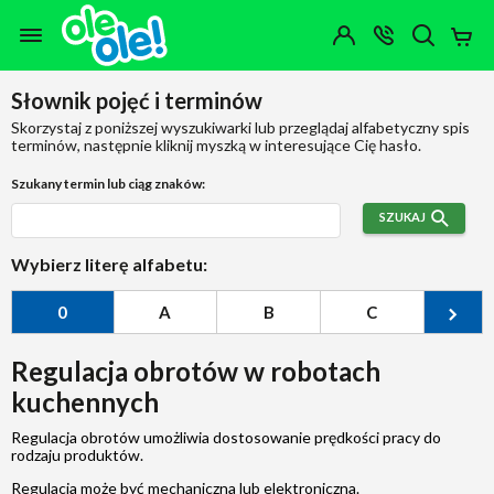
Przejdź do zawartości strony
Przejdź do wyszukiwarki
Przejdź do kategorii
Przejdź do stopki
Moje
OTWÓRZ
MENU
Konto
Koszy
KONTAKT
(0)
Jakiego
Słownik pojęć i terminów
produktu
szukasz?
Skorzystaj z poniższej wyszukiwarki lub przeglądaj alfabetyczny spis
terminów, następnie kliknij myszką w interesujące Cię hasło.
Szukany termin lub ciąg znaków:
SZUKAJ
Wybierz literę alfabetu:
0
A
B
C
Ć
Regulacja obrotów w robotach
kuchennych
Regulacja obrotów umożliwia dostosowanie prędkości pracy do
rodzaju produktów.
Regulacja może być mechaniczna lub elektroniczna.