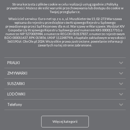
Strona korzysta z plików cookie w celu realizacji usług zgodnie z Polityką
prywatności. Możesz określić warunki przechowywania lub dostępu do cookie w
Twojej przeglądarce.
Właściciel serwisu: Euro-net sp. z o. o., ul. Muszkieterów 15, 02-273 Warszawa
wpisana do rejestru przedsiębiorców Krajowego Rejestru Sądowego
prowadzonego przez Sąd Rejonowy dla m.st. Warszawy w Warszawie, Wydział XIV
Gospodarczy Krajowego Rejestru Sądowego pod numerem KRS 0000117710, o
numerze NIP 5270005984, o numerze REGON 010137837, o numerze rejestrowym
BDO 000011437, RPK 015856, UKNF 11224879/A, o kapitale zakładowym w wysokości
560 190 zł. OleOle.pl 2024. Wszystkie prawa zastrzeżone, powielanie informacji
zawartych na tej stronie zabronione.
PRALKI
ZMYWARKI
SUSZARKI
LODÓWKI
Telefony
Więcej kategorii