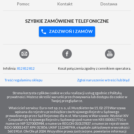
Pomoc
Kontakt
Dostawa
SZYBKIE ZAMÓWIENIE TELEFONICZNE
ZADZWOŃ I ZAMÓW
Infolinia:
812 812 812
Koszt połączenia zgodny z cennikiem operatora.
Treść regulaminu sklepu
Zgłoś naruszenie w treści lub błąd
Strona korzysta z plików cookie w celu realizacji usług zgodnie z Polityką
prywatności. Możesz określić warunki przechowywania lub dostępu do cookie w
Twojej przeglądarce.
Właściciel serwisu: Euro-net sp. z o. o., ul. Muszkieterów 15, 02-273 Warszawa
wpisana do rejestru przedsiębiorców Krajowego Rejestru Sądowego
prowadzonego przez Sąd Rejonowy dla m.st. Warszawy w Warszawie, Wydział XIV
Gospodarczy Krajowego Rejestru Sądowego pod numerem KRS 0000117710, o
numerze NIP 5270005984, o numerze REGON 010137837, o numerze rejestrowym
BDO 000011437, RPK 015856, UKNF 11224879/A, o kapitale zakładowym w wysokości
560 190 zł. OleOle.pl 2024. Wszystkie prawa zastrzeżone, powielanie informacji