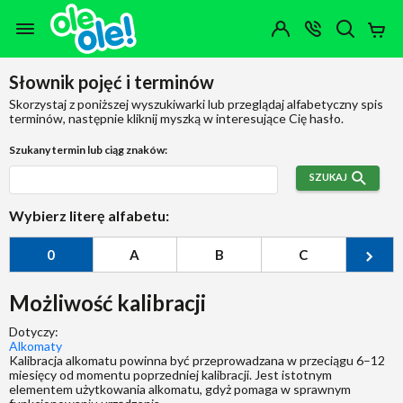
Przejdź do zawartości strony
Przejdź do wyszukiwarki
Przejdź do kategorii
Przejdź do stopki
Moje
OTWÓRZ
MENU
Konto
Koszy
KONTAKT
(0)
Jakiego
Słownik pojęć i terminów
produktu
szukasz?
Skorzystaj z poniższej wyszukiwarki lub przeglądaj alfabetyczny spis
terminów, następnie kliknij myszką w interesujące Cię hasło.
Szukany termin lub ciąg znaków:
SZUKAJ
Wybierz literę alfabetu:
0
A
B
C
Ć
Możliwość kalibracji
Dotyczy:
Alkomaty
Kalibracja alkomatu powinna być przeprowadzana w przeciągu 6–12
miesięcy od momentu poprzedniej kalibracji. Jest istotnym
elementem użytkowania alkomatu, gdyż pomaga w sprawnym