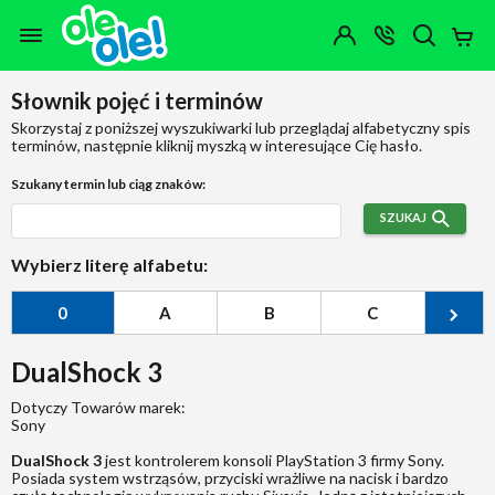
Przejdź do zawartości strony
Przejdź do wyszukiwarki
Przejdź do kategorii
Przejdź do stopki
Moje
OTWÓRZ
MENU
Konto
Koszy
KONTAKT
(0)
Jakiego
Słownik pojęć i terminów
produktu
szukasz?
Skorzystaj z poniższej wyszukiwarki lub przeglądaj alfabetyczny spis
terminów, następnie kliknij myszką w interesujące Cię hasło.
Szukany termin lub ciąg znaków:
SZUKAJ
Wybierz literę alfabetu:
0
A
B
C
Ć
DualShock 3
Dotyczy Towarów marek:
Sony
DualShock 3
jest kontrolerem konsoli PlayStation 3 firmy Sony.
Posiada system wstrząsów, przyciski wrażliwe na nacisk i bardzo