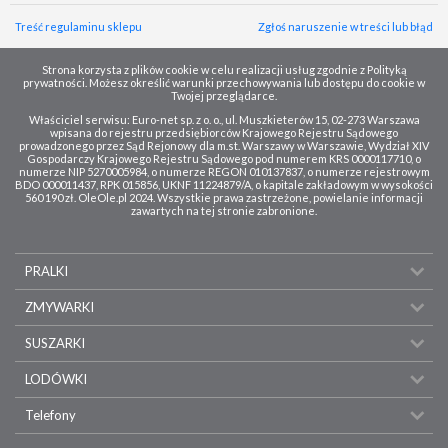
Treść regulaminu sklepu
Zgłoś naruszenie w treści lub błąd
Strona korzysta z plików cookie w celu realizacji usług zgodnie z Polityką
prywatności. Możesz określić warunki przechowywania lub dostępu do cookie w
Twojej przeglądarce.
Właściciel serwisu: Euro-net sp. z o. o., ul. Muszkieterów 15, 02-273 Warszawa
wpisana do rejestru przedsiębiorców Krajowego Rejestru Sądowego
prowadzonego przez Sąd Rejonowy dla m.st. Warszawy w Warszawie, Wydział XIV
Gospodarczy Krajowego Rejestru Sądowego pod numerem KRS 0000117710, o
numerze NIP 5270005984, o numerze REGON 010137837, o numerze rejestrowym
BDO 000011437, RPK 015856, UKNF 11224879/A, o kapitale zakładowym w wysokości
560 190 zł. OleOle.pl 2024. Wszystkie prawa zastrzeżone, powielanie informacji
zawartych na tej stronie zabronione.
PRALKI
ZMYWARKI
SUSZARKI
LODÓWKI
Telefony