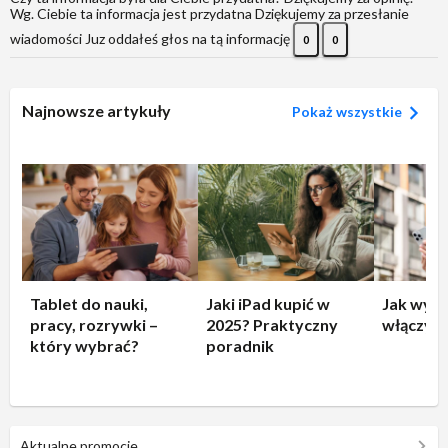
Wg. Ciebie ta informacja jest przydatna
Dziękujemy za przesłanie
wiadomości
Juz oddałeś głos na tą informację
0
0
Najnowsze artykuły
Pokaż wszystkie
Tablet do nauki,
Jaki iPad kupić w
Jak wyłą
pracy, rozrywki –
2025? Praktyczny
włączyć 
który wybrać?
poradnik
Aktualne promocje