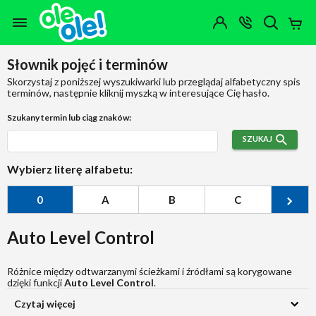
Przejdź do zawartości strony
Przejdź do wyszukiwarki
Przejdź do kategorii
Przejdź do stopki
Moje
OTWÓRZ
MENU
Konto
Koszy
KONTAKT
(0)
Jakiego
Słownik pojęć i terminów
produktu
szukasz?
Skorzystaj z poniższej wyszukiwarki lub przeglądaj alfabetyczny spis
terminów, następnie kliknij myszką w interesujące Cię hasło.
Szukany termin lub ciąg znaków:
SZUKAJ
Wybierz literę alfabetu:
0
A
B
C
Ć
Auto Level Control
Różnice między odtwarzanymi ścieżkami i źródłami są korygowane
dzięki funkcji
Auto Level Control
.
Czytaj więcej