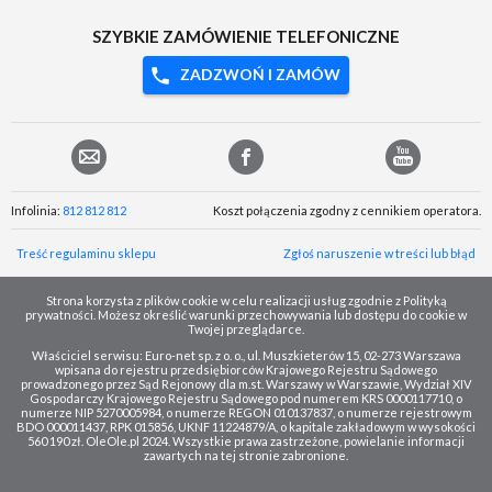
SZYBKIE ZAMÓWIENIE TELEFONICZNE
ZADZWOŃ I ZAMÓW
Infolinia:
812 812 812
Koszt połączenia zgodny z cennikiem operatora.
Treść regulaminu sklepu
Zgłoś naruszenie w treści lub błąd
Strona korzysta z plików cookie w celu realizacji usług zgodnie z Polityką
prywatności. Możesz określić warunki przechowywania lub dostępu do cookie w
Twojej przeglądarce.
Właściciel serwisu: Euro-net sp. z o. o., ul. Muszkieterów 15, 02-273 Warszawa
wpisana do rejestru przedsiębiorców Krajowego Rejestru Sądowego
prowadzonego przez Sąd Rejonowy dla m.st. Warszawy w Warszawie, Wydział XIV
Gospodarczy Krajowego Rejestru Sądowego pod numerem KRS 0000117710, o
numerze NIP 5270005984, o numerze REGON 010137837, o numerze rejestrowym
BDO 000011437, RPK 015856, UKNF 11224879/A, o kapitale zakładowym w wysokości
560 190 zł. OleOle.pl 2024. Wszystkie prawa zastrzeżone, powielanie informacji
zawartych na tej stronie zabronione.