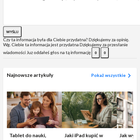
WYŚLIJ
Czy ta informacja była dla Ciebie przydatna?
Dziękujemy za opinię.
Wg. Ciebie ta informacja jest przydatna
Dziękujemy za przesłanie
wiadomości
Juz oddałeś głos na tą informację
0
0
Najnowsze artykuły
Pokaż wszystkie
Tablet do nauki,
Jaki iPad kupić w
Jak wyłą