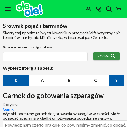
Przejdź do zawartości strony
Przejdź do wyszukiwarki
Przejdź do kategorii
Przejdź do stopki
Moje
OTWÓRZ
MENU
Konto
Koszy
KONTAKT
(0)
Jakiego
Słownik pojęć i terminów
produktu
szukasz?
Skorzystaj z poniższej wyszukiwarki lub przeglądaj alfabetyczny spis
terminów, następnie kliknij myszką w interesujące Cię hasło.
Szukany termin lub ciąg znaków:
SZUKAJ
Wybierz literę alfabetu:
0
A
B
C
Ć
Garnek do gotowania szparagów
Dotyczy:
Garnki
Wysoki, podłużny garnek do gotowania szparagów w całości. Może
posiadać specjalną wkładkę umożliwiającą odcedzanie warzyw.