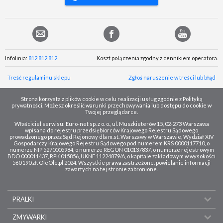
Infolinia:
812 812 812
Koszt połączenia zgodny z cennikiem operatora.
Treść regulaminu sklepu
Zgłoś naruszenie w treści lub błąd
Strona korzysta z plików cookie w celu realizacji usług zgodnie z Polityką
prywatności. Możesz określić warunki przechowywania lub dostępu do cookie w
Twojej przeglądarce.
Właściciel serwisu: Euro-net sp. z o. o., ul. Muszkieterów 15, 02-273 Warszawa
wpisana do rejestru przedsiębiorców Krajowego Rejestru Sądowego
prowadzonego przez Sąd Rejonowy dla m.st. Warszawy w Warszawie, Wydział XIV
Gospodarczy Krajowego Rejestru Sądowego pod numerem KRS 0000117710, o
numerze NIP 5270005984, o numerze REGON 010137837, o numerze rejestrowym
BDO 000011437, RPK 015856, UKNF 11224879/A, o kapitale zakładowym w wysokości
560 190 zł. OleOle.pl 2024. Wszystkie prawa zastrzeżone, powielanie informacji
zawartych na tej stronie zabronione.
PRALKI
ZMYWARKI