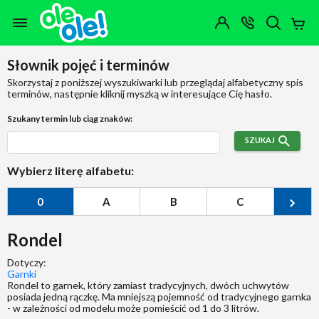
Przejdź do zawartości strony
Przejdź do wyszukiwarki
Przejdź do kategorii
Przejdź do stopki
Moje
OTWÓRZ
MENU
Konto
Koszy
KONTAKT
(0)
Jakiego
Słownik pojęć i terminów
produktu
szukasz?
Skorzystaj z poniższej wyszukiwarki lub przeglądaj alfabetyczny spis
terminów, następnie kliknij myszką w interesujące Cię hasło.
Szukany termin lub ciąg znaków:
SZUKAJ
Wybierz literę alfabetu:
0
A
B
C
Ć
Rondel
Dotyczy:
Garnki
Rondel to garnek, który zamiast tradycyjnych, dwóch uchwytów
posiada jedną rączkę. Ma mniejszą pojemność od tradycyjnego garnka
- w zależności od modelu może pomieścić od 1 do 3 litrów.