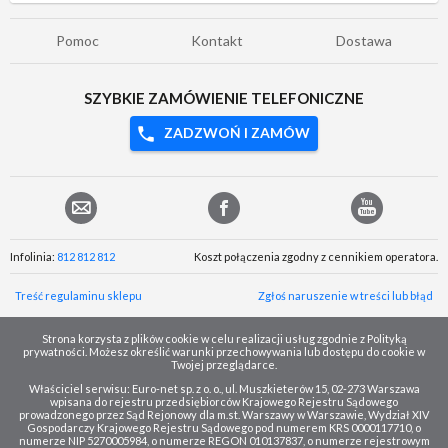
Pomoc
Kontakt
Dostawa
SZYBKIE ZAMÓWIENIE TELEFONICZNE
ZADZWOŃ I ZAMÓW
Infolinia:
812 812 812
Koszt połączenia zgodny z cennikiem operatora.
Treść regulaminu sklepu
Zgłoś naruszenie w treści lub błąd
Strona korzysta z plików cookie w celu realizacji usług zgodnie z Polityką
prywatności. Możesz określić warunki przechowywania lub dostępu do cookie w
Twojej przeglądarce.
Właściciel serwisu: Euro-net sp. z o. o., ul. Muszkieterów 15, 02-273 Warszawa
wpisana do rejestru przedsiębiorców Krajowego Rejestru Sądowego
prowadzonego przez Sąd Rejonowy dla m.st. Warszawy w Warszawie, Wydział XIV
Gospodarczy Krajowego Rejestru Sądowego pod numerem KRS 0000117710, o
numerze NIP 5270005984, o numerze REGON 010137837, o numerze rejestrowym