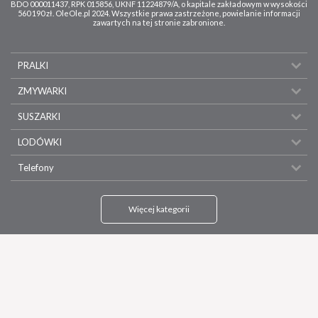
BDO 000011437, RPK 015856, UKNF 11224879/A, o kapitale zakładowym w wysokości
560 190 zł. OleOle.pl 2024. Wszystkie prawa zastrzeżone, powielanie informacji
zawartych na tej stronie zabronione.
PRALKI
ZMYWARKI
SUSZARKI
LODÓWKI
Telefony
Więcej kategorii