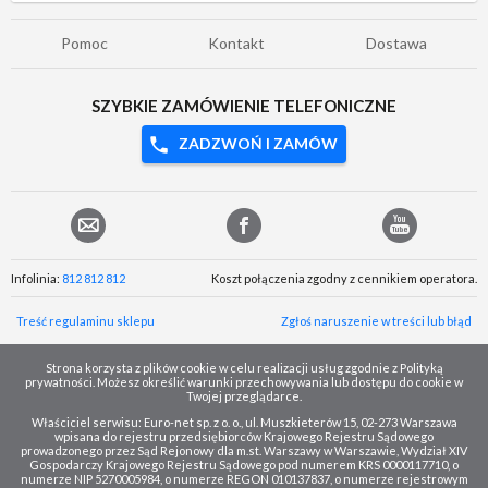
Pomoc
Kontakt
Dostawa
SZYBKIE ZAMÓWIENIE TELEFONICZNE
ZADZWOŃ I ZAMÓW
Infolinia:
812 812 812
Koszt połączenia zgodny z cennikiem operatora.
Treść regulaminu sklepu
Zgłoś naruszenie w treści lub błąd
Strona korzysta z plików cookie w celu realizacji usług zgodnie z Polityką
prywatności. Możesz określić warunki przechowywania lub dostępu do cookie w
Twojej przeglądarce.
Właściciel serwisu: Euro-net sp. z o. o., ul. Muszkieterów 15, 02-273 Warszawa
wpisana do rejestru przedsiębiorców Krajowego Rejestru Sądowego
prowadzonego przez Sąd Rejonowy dla m.st. Warszawy w Warszawie, Wydział XIV
Gospodarczy Krajowego Rejestru Sądowego pod numerem KRS 0000117710, o
numerze NIP 5270005984, o numerze REGON 010137837, o numerze rejestrowym