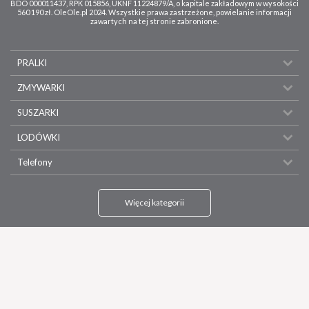
BDO 000011437, RPK 015856, UKNF 11224879/A, o kapitale zakładowym w wysokości
560 190 zł. OleOle.pl 2024. Wszystkie prawa zastrzeżone, powielanie informacji
zawartych na tej stronie zabronione.
PRALKI
ZMYWARKI
SUSZARKI
LODÓWKI
Telefony
Więcej kategorii