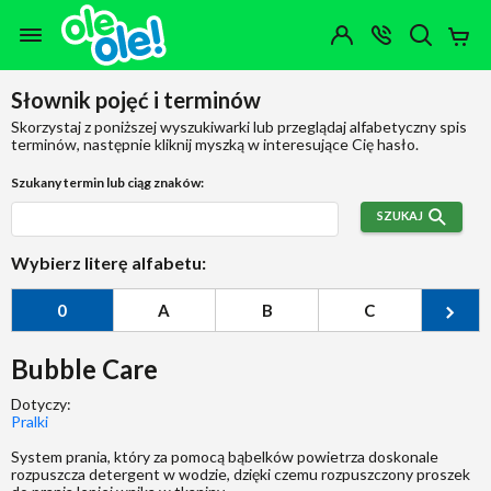
Przejdź do zawartości strony
Przejdź do wyszukiwarki
Przejdź do kategorii
Przejdź do stopki
Moje
OTWÓRZ
MENU
Konto
Koszy
KONTAKT
(0)
Jakiego
Słownik pojęć i terminów
produktu
szukasz?
Skorzystaj z poniższej wyszukiwarki lub przeglądaj alfabetyczny spis
terminów, następnie kliknij myszką w interesujące Cię hasło.
Szukany termin lub ciąg znaków:
SZUKAJ
Wybierz literę alfabetu:
0
A
B
C
Ć
Bubble Care
Dotyczy:
Pralki
System prania, który za pomocą bąbelków powietrza doskonale
rozpuszcza detergent w wodzie, dzięki czemu rozpuszczony proszek