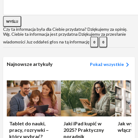
WYŚLIJ
Czy ta informacja była dla Ciebie przydatna?
Dziękujemy za opinię.
Wg. Ciebie ta informacja jest przydatna
Dziękujemy za przesłanie
wiadomości
Juz oddałeś głos na tą informację
0
0
Najnowsze artykuły
Pokaż wszystkie
Tablet do nauki,
Jaki iPad kupić w
Jak wyłą
pracy, rozrywki –
2025? Praktyczny
włączyć 
który wybrać?
poradnik