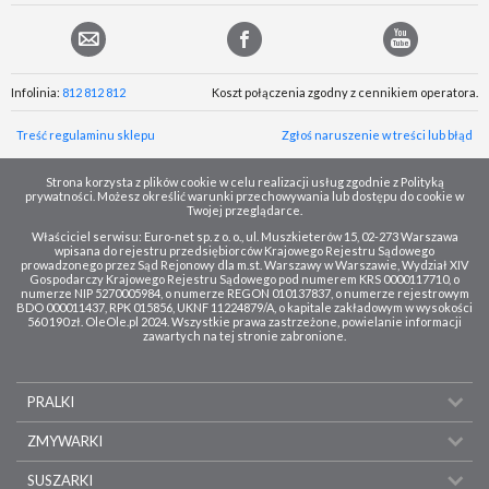
Infolinia:
812 812 812
Koszt połączenia zgodny z cennikiem operatora.
Treść regulaminu sklepu
Zgłoś naruszenie w treści lub błąd
Strona korzysta z plików cookie w celu realizacji usług zgodnie z Polityką
prywatności. Możesz określić warunki przechowywania lub dostępu do cookie w
Twojej przeglądarce.
Właściciel serwisu: Euro-net sp. z o. o., ul. Muszkieterów 15, 02-273 Warszawa
wpisana do rejestru przedsiębiorców Krajowego Rejestru Sądowego
prowadzonego przez Sąd Rejonowy dla m.st. Warszawy w Warszawie, Wydział XIV
Gospodarczy Krajowego Rejestru Sądowego pod numerem KRS 0000117710, o
numerze NIP 5270005984, o numerze REGON 010137837, o numerze rejestrowym
BDO 000011437, RPK 015856, UKNF 11224879/A, o kapitale zakładowym w wysokości
560 190 zł. OleOle.pl 2024. Wszystkie prawa zastrzeżone, powielanie informacji
zawartych na tej stronie zabronione.
PRALKI
ZMYWARKI
SUSZARKI