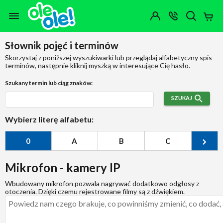
Przejdź do zawartości strony
Przejdź do wyszukiwarki
Przejdź do kategorii
Przejdź do stopki
Moje
OTWÓRZ
MENU
Konto
Koszy
KONTAKT
(0)
Jakiego
Słownik pojęć i terminów
produktu
szukasz?
Skorzystaj z poniższej wyszukiwarki lub przeglądaj alfabetyczny spis
terminów, następnie kliknij myszką w interesujące Cię hasło.
Szukany termin lub ciąg znaków:
SZUKAJ
Wybierz literę alfabetu:
0
A
B
C
Ć
Mikrofon - kamery IP
Wbudowany mikrofon pozwala nagrywać dodatkowo odgłosy z
otoczenia. Dzięki czemu rejestrowane filmy są z dźwiękiem.