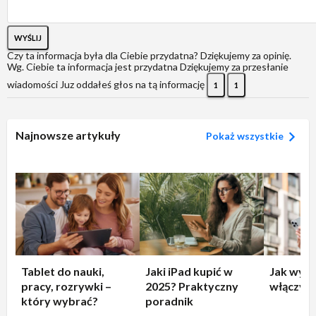
WYŚLIJ
Czy ta informacja była dla Ciebie przydatna?
Dziękujemy za opinię.
Wg. Ciebie ta informacja jest przydatna
Dziękujemy za przesłanie
wiadomości
Juz oddałeś głos na tą informację
1
1
Najnowsze artykuły
Pokaż wszystkie
Tablet do nauki,
Jaki iPad kupić w
Jak wyłą
pracy, rozrywki –
2025? Praktyczny
włączyć 
który wybrać?
poradnik