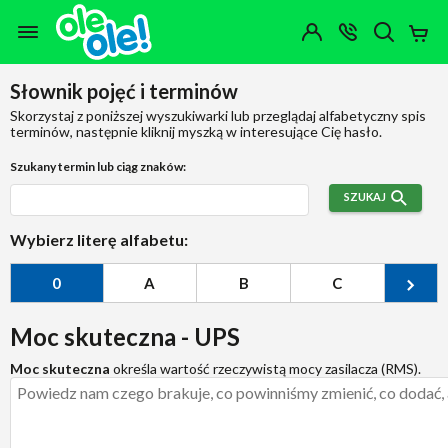
Przejdź do zawartości strony
Przejdź do wyszukiwarki
Przejdź do kategorii
Przejdź do stopki
Moje
OTWÓRZ
MENU
Konto
Koszy
KONTAKT
(0)
Jakiego
Słownik pojęć i terminów
produktu
szukasz?
Skorzystaj z poniższej wyszukiwarki lub przeglądaj alfabetyczny spis
terminów, następnie kliknij myszką w interesujące Cię hasło.
Szukany termin lub ciąg znaków:
SZUKAJ
Wybierz literę alfabetu:
0
A
B
C
Ć
Moc skuteczna - UPS
Moc skuteczna
określa wartość rzeczywistą mocy zasilacza (RMS).