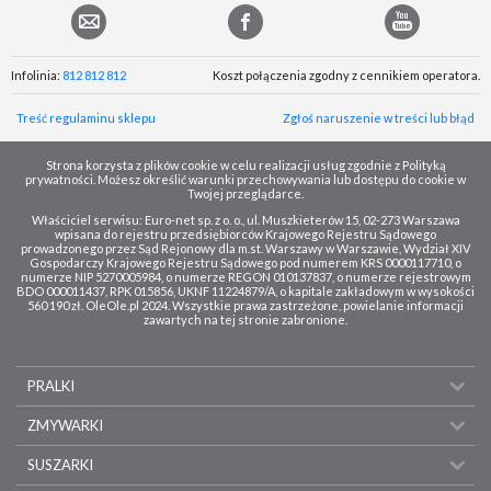
Infolinia:
812 812 812
Koszt połączenia zgodny z cennikiem operatora.
Treść regulaminu sklepu
Zgłoś naruszenie w treści lub błąd
Strona korzysta z plików cookie w celu realizacji usług zgodnie z Polityką
prywatności. Możesz określić warunki przechowywania lub dostępu do cookie w
Twojej przeglądarce.
Właściciel serwisu: Euro-net sp. z o. o., ul. Muszkieterów 15, 02-273 Warszawa
wpisana do rejestru przedsiębiorców Krajowego Rejestru Sądowego
prowadzonego przez Sąd Rejonowy dla m.st. Warszawy w Warszawie, Wydział XIV
Gospodarczy Krajowego Rejestru Sądowego pod numerem KRS 0000117710, o
numerze NIP 5270005984, o numerze REGON 010137837, o numerze rejestrowym
BDO 000011437, RPK 015856, UKNF 11224879/A, o kapitale zakładowym w wysokości
560 190 zł. OleOle.pl 2024. Wszystkie prawa zastrzeżone, powielanie informacji
zawartych na tej stronie zabronione.
PRALKI
ZMYWARKI
SUSZARKI