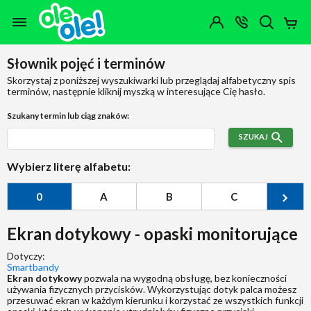
Przejdź do zawartości strony
Przejdź do wyszukiwarki
Przejdź do kategorii
Przejdź do stopki
Moje
OTWÓRZ
MENU
Konto
Koszy
KONTAKT
(0)
Jakiego
Słownik pojęć i terminów
produktu
szukasz?
Skorzystaj z poniższej wyszukiwarki lub przeglądaj alfabetyczny spis
terminów, następnie kliknij myszką w interesujące Cię hasło.
Szukany termin lub ciąg znaków:
SZUKAJ
Wybierz literę alfabetu:
0
A
B
C
Ć
Ekran dotykowy - opaski monitorujące
Dotyczy:
Smartbandy
Ekran dotykowy
pozwala na wygodną obsługę, bez konieczności
używania fizycznych przycisków. Wykorzystując dotyk palca możesz
przesuwać ekran w każdym kierunku i korzystać ze wszystkich funkcji