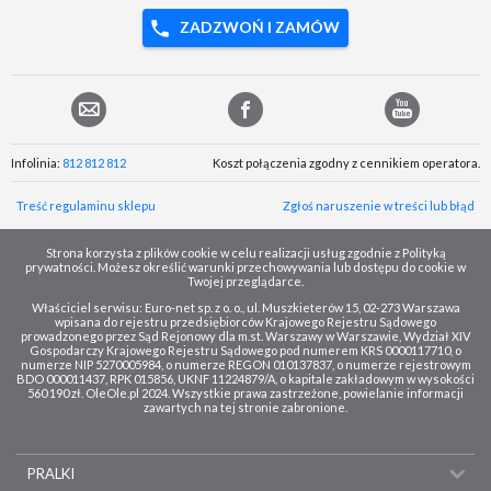
ZADZWOŃ I ZAMÓW
Infolinia:
812 812 812
Koszt połączenia zgodny z cennikiem operatora.
Treść regulaminu sklepu
Zgłoś naruszenie w treści lub błąd
Strona korzysta z plików cookie w celu realizacji usług zgodnie z Polityką
prywatności. Możesz określić warunki przechowywania lub dostępu do cookie w
Twojej przeglądarce.
Właściciel serwisu: Euro-net sp. z o. o., ul. Muszkieterów 15, 02-273 Warszawa
wpisana do rejestru przedsiębiorców Krajowego Rejestru Sądowego
prowadzonego przez Sąd Rejonowy dla m.st. Warszawy w Warszawie, Wydział XIV
Gospodarczy Krajowego Rejestru Sądowego pod numerem KRS 0000117710, o
numerze NIP 5270005984, o numerze REGON 010137837, o numerze rejestrowym
BDO 000011437, RPK 015856, UKNF 11224879/A, o kapitale zakładowym w wysokości
560 190 zł. OleOle.pl 2024. Wszystkie prawa zastrzeżone, powielanie informacji
zawartych na tej stronie zabronione.
PRALKI