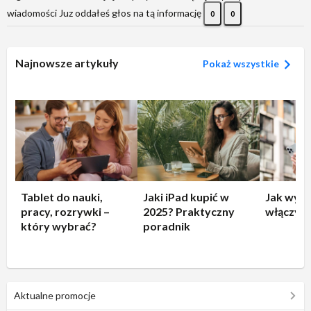
wiadomości
Juz oddałeś głos na tą informację
0
0
Najnowsze artykuły
Pokaż wszystkie
Tablet do nauki,
Jaki iPad kupić w
Jak wyłą
pracy, rozrywki –
2025? Praktyczny
włączyć 
który wybrać?
poradnik
Aktualne promocje