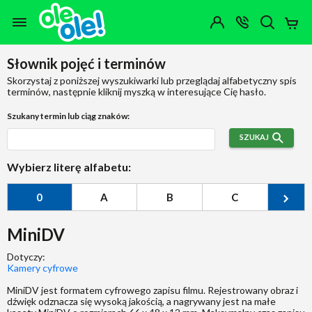
Przejdź do zawartości strony
Przejdź do wyszukiwarki
Przejdź do kategorii
Przejdź do stopki
Moje
OTWÓRZ
MENU
Konto
Koszy
KONTAKT
(0)
Jakiego
Słownik pojęć i terminów
produktu
szukasz?
Skorzystaj z poniższej wyszukiwarki lub przeglądaj alfabetyczny spis
terminów, następnie kliknij myszką w interesujące Cię hasło.
Szukany termin lub ciąg znaków:
SZUKAJ
Wybierz literę alfabetu:
0
A
B
C
Ć
MiniDV
Dotyczy:
Kamery cyfrowe
MiniDV jest formatem cyfrowego zapisu filmu. Rejestrowany obraz i
dźwięk odznacza się wysoką jakością, a nagrywany jest na małe