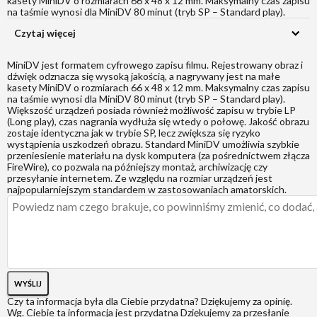
kasety MiniDV o rozmiarach 66 x 48 x 12 mm. Maksymalny czas zapisu
na taśmie wynosi dla MiniDV 80 minut (tryb SP – Standard play).
Czytaj więcej
MiniDV jest formatem cyfrowego zapisu filmu. Rejestrowany obraz i
dźwięk odznacza się wysoką jakością, a nagrywany jest na małe
kasety MiniDV o rozmiarach 66 x 48 x 12 mm. Maksymalny czas zapisu
na taśmie wynosi dla MiniDV 80 minut (tryb SP – Standard play).
Większość urządzeń posiada również możliwość zapisu w trybie LP
(Long play), czas nagrania wydłuża się wtedy o połowę. Jakość obrazu
zostaje identyczna jak w trybie SP, lecz zwiększa się ryzyko
wystąpienia uszkodzeń obrazu. Standard MiniDV umożliwia szybkie
przeniesienie materiału na dysk komputera (za pośrednictwem złącza
FireWire), co pozwala na późniejszy montaż, archiwizację czy
przesyłanie internetem. Ze względu na rozmiar urządzeń jest
najpopularniejszym standardem w zastosowaniach amatorskich.
WYŚLIJ
Czy ta informacja była dla Ciebie przydatna?
Dziękujemy za opinię.
Wg. Ciebie ta informacja jest przydatna
Dziękujemy za przesłanie