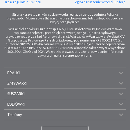
Treść regulaminu sklepu
Zgłoś naruszenie w treści lub błąd
Strona korzysta z plików cookie w celu realizacji usług zgodnie z Polityką
prywatności. Możesz określić warunki przechowywania lub dostępu do cookie w
Twojej przeglądarce.
Właściciel serwisu: Euro-net sp. z o. o., ul. Muszkieterów 15, 02-273 Warszawa
wpisana do rejestru przedsiębiorców Krajowego Rejestru Sądowego
prowadzonego przez Sąd Rejonowy dla m.st. Warszawy w Warszawie, Wydział XIV
Gospodarczy Krajowego Rejestru Sądowego pod numerem KRS 0000117710, o
numerze NIP 5270005984, o numerze REGON 010137837, o numerze rejestrowym
BDO 000011437, RPK 015856, UKNF 11224879/A, o kapitale zakładowym w wysokości
560 190 zł. OleOle.pl 2024. Wszystkie prawa zastrzeżone, powielanie informacji
zawartych na tej stronie zabronione.
PRALKI
ZMYWARKI
SUSZARKI
LODÓWKI
Telefony