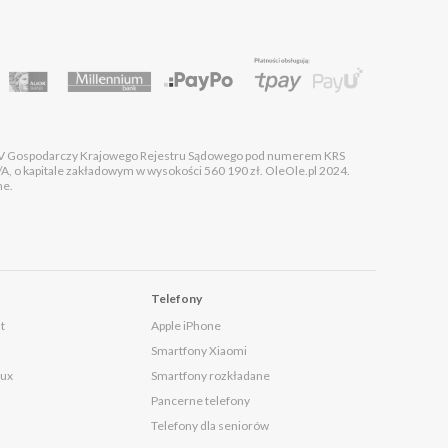
 XIV Gospodarczy Krajowego Rejestru Sądowego pod numerem KRS
kapitale zakładowym w wysokości 560 190 zł. OleOle.pl 2024.
ne.
Telefony
t
Apple iPhone
Smartfony Xiaomi
lux
Smartfony rozkładane
Pancerne telefony
Telefony dla seniorów