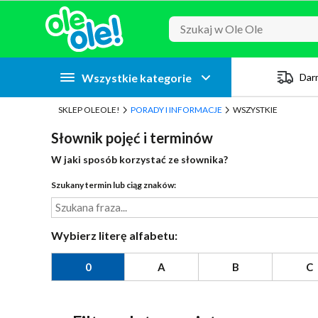
Przejdź do zawartości strony
Przejdź do wyszukiwarki
Przejdź do kategorii
Przejdź do stopki
Wszystkie kategorie
Dar
SKLEP OLEOLE!
PORADY I INFORMACJE
WSZYSTKIE
Słownik pojęć i terminów
W jaki sposób korzystać ze słownika?
Szukany termin lub ciąg znaków:
Wybierz literę alfabetu:
0
A
B
C