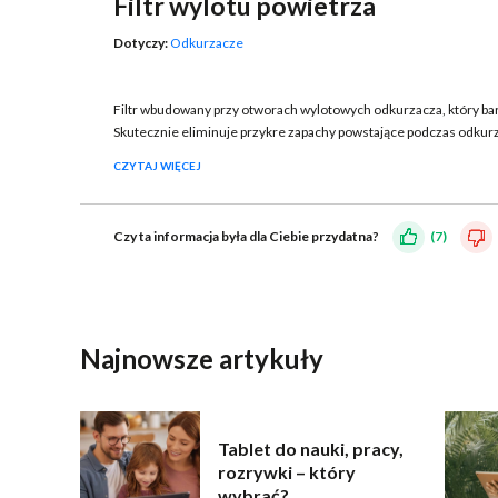
Filtr wylotu powietrza
Dotyczy:
Odkurzacze
Filtr wbudowany przy otworach wylotowych odkurzacza, który b
Skutecznie eliminuje przykre zapachy powstające podczas odkurz
CZYTAJ WIĘCEJ
Czy ta informacja była dla Ciebie przydatna?
(7)
WYŚLIJ
Najnowsze artykuły
Tablet do nauki, pracy,
rozrywki – który
wybrać?