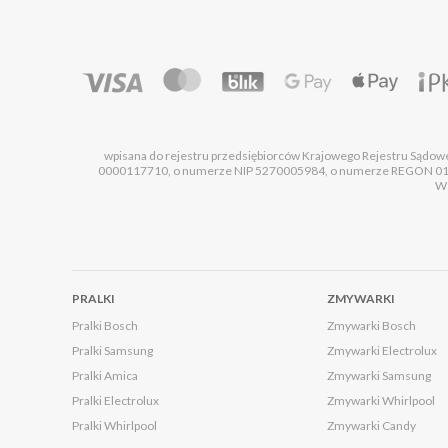
wpisana do rejestru przedsiębiorców Krajowego Rejestru Sądo
0000117710, o numerze NIP 5270005984, o numerze REGON 0101
Ws
PRALKI
ZMYWARKI
Pralki Bosch
Zmywarki Bosch
Pralki Samsung
Zmywarki Electrolux
Pralki Amica
Zmywarki Samsung
Pralki Electrolux
Zmywarki Whirlpool
Pralki Whirlpool
Zmywarki Candy