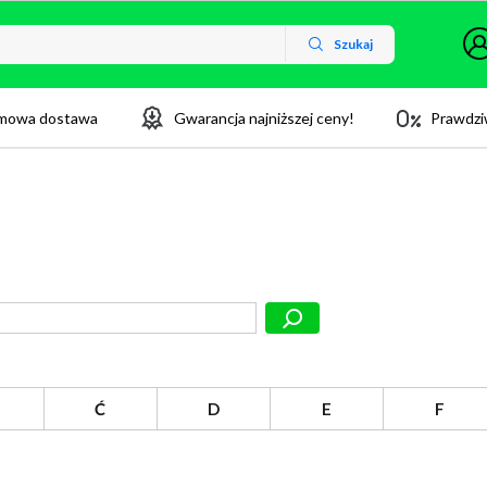
Szukaj
mowa dostawa
Gwarancja najniższej ceny!
Prawdzi
Ć
D
E
F