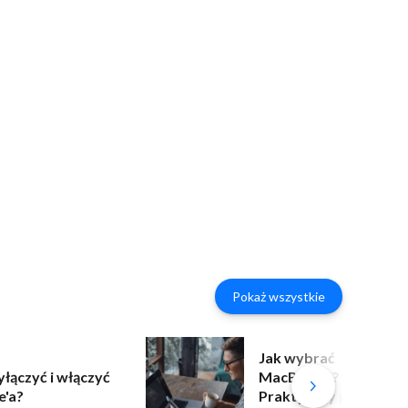
Pokaż wszystkie
Jak wybrać
yłączyć i włączyć
MacBooka?
e'a?
Praktyczny poradnik