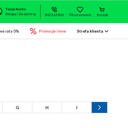
Twoje Konto
Zaloguj / Zarejestruj
812 812 812
Obserwowane
Koszyk
we raty 0%
Promocje i inne
Strefa klienta
G
H
I
J