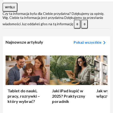
WYŚLIJ
Czy ta informacja była dla Ciebie przydatna?
Dziękujemy za opinię.
Wg. Ciebie ta informacja jest przydatna
Dziękujemy za przesłanie
wiadomości
Juz oddałeś głos na tą informację
0
0
Najnowsze artykuły
Pokaż wszystkie
Tablet do nauki,
Jaki iPad kupić w
Jak wyłą
pracy, rozrywki –
2025? Praktyczny
włączyć 
który wybrać?
poradnik