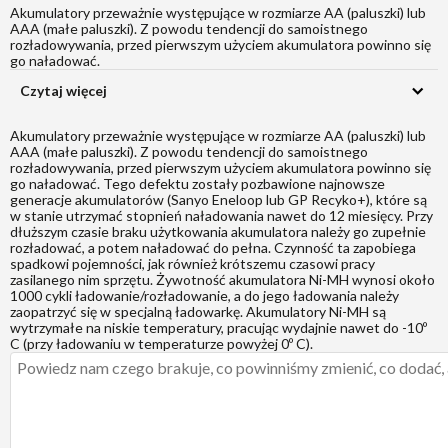
Akumulatory przeważnie występujące w rozmiarze AA (paluszki) lub
AAA (małe paluszki). Z powodu tendencji do samoistnego
rozładowywania, przed pierwszym użyciem akumulatora powinno się
go naładować.
Czytaj więcej
Akumulatory przeważnie występujące w rozmiarze AA (paluszki) lub
AAA (małe paluszki). Z powodu tendencji do samoistnego
rozładowywania, przed pierwszym użyciem akumulatora powinno się
go naładować. Tego defektu zostały pozbawione najnowsze
generacje akumulatorów (Sanyo Eneloop lub GP Recyko+), które są
w stanie utrzymać stopnień naładowania nawet do 12 miesięcy. Przy
dłuższym czasie braku użytkowania akumulatora należy go zupełnie
rozładować, a potem naładować do pełna. Czynność ta zapobiega
spadkowi pojemności, jak również krótszemu czasowi pracy
zasilanego nim sprzętu. Żywotność akumulatora Ni-MH wynosi około
1000 cykli ładowanie/rozładowanie, a do jego ładowania należy
zaopatrzyć się w specjalną ładowarkę. Akumulatory Ni-MH są
wytrzymałe na niskie temperatury, pracując wydajnie nawet do -10º
C (przy ładowaniu w temperaturze powyżej 0º C).