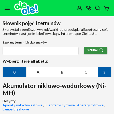
Przejdź do zawartości strony
Przejdź do wyszukiwarki
Przejdź do kategorii
Przejdź do stopki
Moje
OTWÓRZ
MENU
Konto
Koszy
KONTAKT
(0)
Jakiego
Słownik pojęć i terminów
produktu
szukasz?
Skorzystaj z poniższej wyszukiwarki lub przeglądaj alfabetyczny spis
terminów, następnie kliknij myszką w interesujące Cię hasło.
Szukany termin lub ciąg znaków:
SZUKAJ
Wybierz literę alfabetu:
0
A
B
C
Ć
Akumulator niklowo-wodorkowy (Ni-
MH)
Dotyczy:
Aparaty natychmiastowe
,
Lustrzanki cyfrowe
,
Aparaty cyfrowe
,
Lampy błyskowe