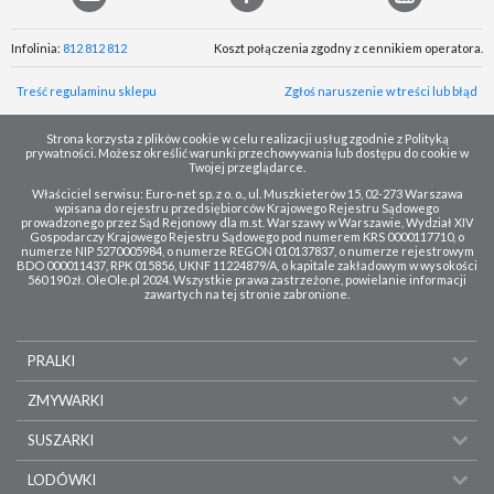
Infolinia:
812 812 812
Koszt połączenia zgodny z cennikiem operatora.
Treść regulaminu sklepu
Zgłoś naruszenie w treści lub błąd
Strona korzysta z plików cookie w celu realizacji usług zgodnie z Polityką
prywatności. Możesz określić warunki przechowywania lub dostępu do cookie w
Twojej przeglądarce.
Właściciel serwisu: Euro-net sp. z o. o., ul. Muszkieterów 15, 02-273 Warszawa
wpisana do rejestru przedsiębiorców Krajowego Rejestru Sądowego
prowadzonego przez Sąd Rejonowy dla m.st. Warszawy w Warszawie, Wydział XIV
Gospodarczy Krajowego Rejestru Sądowego pod numerem KRS 0000117710, o
numerze NIP 5270005984, o numerze REGON 010137837, o numerze rejestrowym
BDO 000011437, RPK 015856, UKNF 11224879/A, o kapitale zakładowym w wysokości
560 190 zł. OleOle.pl 2024. Wszystkie prawa zastrzeżone, powielanie informacji
zawartych na tej stronie zabronione.
PRALKI
ZMYWARKI
SUSZARKI
LODÓWKI