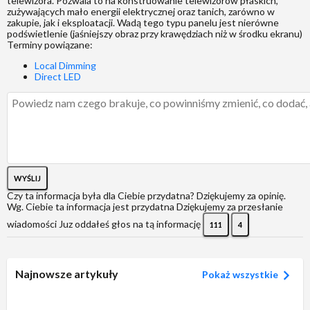
telewizora. Pozwala to na konstruowanie telewizorów płaskich,
zużywających mało energii elektrycznej oraz tanich, zarówno w
zakupie, jak i eksploatacji. Wadą tego typu panelu jest nierówne
podświetlenie (jaśniejszy obraz przy krawędziach niż w środku ekranu)
Terminy powiązane:
Local Dimming
Direct LED
WYŚLIJ
Czy ta informacja była dla Ciebie przydatna?
Dziękujemy za opinię.
Wg. Ciebie ta informacja jest przydatna
Dziękujemy za przesłanie
wiadomości
Juz oddałeś głos na tą informację
111
4
Najnowsze artykuły
Pokaż wszystkie