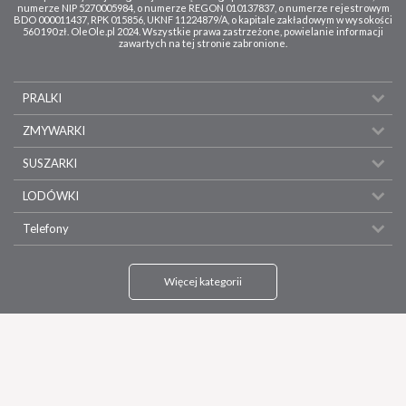
numerze NIP 5270005984, o numerze REGON 010137837, o numerze rejestrowym
BDO 000011437, RPK 015856, UKNF 11224879/A, o kapitale zakładowym w wysokości
560 190 zł. OleOle.pl 2024. Wszystkie prawa zastrzeżone, powielanie informacji
zawartych na tej stronie zabronione.
PRALKI
ZMYWARKI
SUSZARKI
LODÓWKI
Telefony
Więcej kategorii