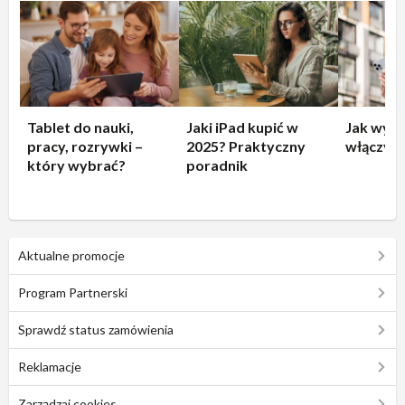
Tablet do nauki,
Jaki iPad kupić w
Jak wyłą
pracy, rozrywki –
2025? Praktyczny
włączyć 
który wybrać?
poradnik
Aktualne promocje
Program Partnerski
Sprawdź status zamówienia
Reklamacje
Zarządzaj cookies