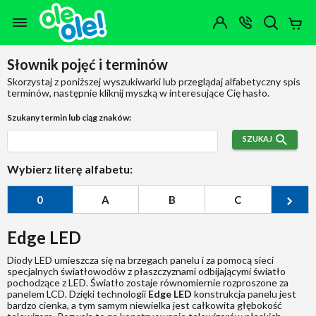
Przejdź do zawartości strony
Przejdź do wyszukiwarki
Przejdź do kategorii
Przejdź do stopki
Moje
OTWÓRZ
MENU
Konto
Koszy
KONTAKT
(0)
Jakiego
Słownik pojęć i terminów
produktu
szukasz?
Skorzystaj z poniższej wyszukiwarki lub przeglądaj alfabetyczny spis
terminów, następnie kliknij myszką w interesujące Cię hasło.
Szukany termin lub ciąg znaków:
SZUKAJ
Wybierz literę alfabetu:
0
A
B
C
Ć
Edge LED
Diody LED umieszcza się na brzegach panelu i za pomocą sieci
specjalnych światłowodów z płaszczyznami odbijającymi światło
pochodzące z LED. Światło zostaje równomiernie rozproszone za
panelem LCD. Dzięki technologii
Edge LED
konstrukcja panelu jest
bardzo cienka, a tym samym niewielka jest całkowita głębokość