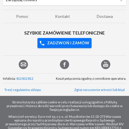
Pomoc
Kontakt
Dostawa
SZYBKIE ZAMÓWIENIE TELEFONICZNE
ZADZWOŃ I ZAMÓW
Infolinia:
812 812 812
Koszt połączenia zgodny z cennikiem operatora.
Treść regulaminu sklepu
Zgłoś naruszenie w treści lub błąd
Strona korzysta z plików cookie w celu realizacji usług zgodnie z Polityką
prywatności. Możesz określić warunki przechowywania lub dostępu do cookie w
Twojej przeglądarce.
Właściciel serwisu: Euro-net sp. z o. o., ul. Muszkieterów 15, 02-273 Warszawa
wpisana do rejestru przedsiębiorców Krajowego Rejestru Sądowego
prowadzonego przez Sąd Rejonowy dla m.st. Warszawy w Warszawie, Wydział XIV
Gospodarczy Krajowego Rejestru Sądowego pod numerem KRS 0000117710, o