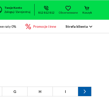
Twoje Konto
Zaloguj / Zarejestruj
812 812 812
Obserwowane
Koszyk
we raty 0%
Promocje i inne
Strefa klienta
G
H
I
J