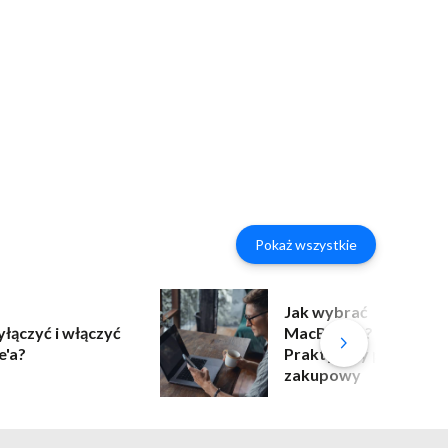
Pokaż wszystkie
Jak wybrać
yłączyć i włączyć
MacBooka?
e'a?
Praktyczny poradnik
zakupowy