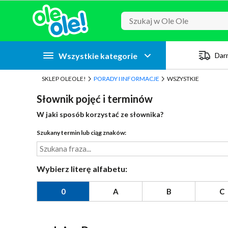
Przejdź do zawartości strony
Przejdź do wyszukiwarki
Przejdź do kategorii
Przejdź do stopki
Wszystkie kategorie
Dar
SKLEP OLEOLE!
PORADY I INFORMACJE
WSZYSTKIE
Słownik pojęć i terminów
W jaki sposób korzystać ze słownika?
Szukany termin lub ciąg znaków:
Wybierz literę alfabetu:
0
A
B
C