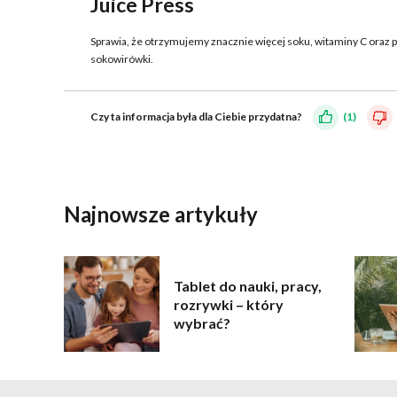
Juice Press
Sprawia, że otrzymujemy znacznie więcej soku, witaminy C oraz p
sokowirówki.
Czy ta informacja była dla Ciebie przydatna?
(1)
WYŚLIJ
Najnowsze artykuły
Tablet do nauki, pracy,
rozrywki – który
wybrać?