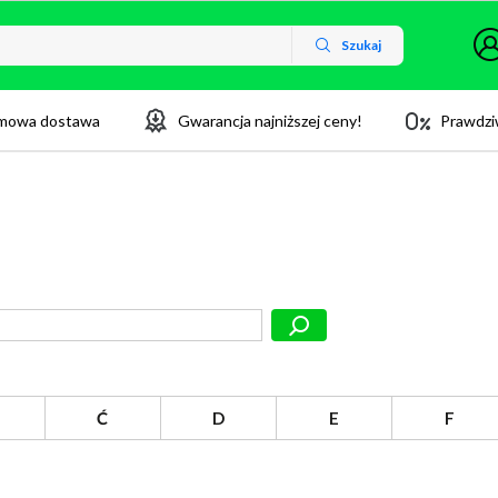
Szukaj
mowa dostawa
Gwarancja najniższej ceny!
Prawdzi
Ć
D
E
F