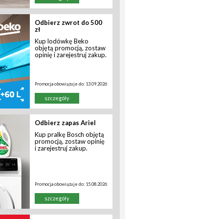
Odbierz zwrot do 500
zł
Kup lodówkę Beko
objętą promocją, zostaw
opinię i zarejestruj zakup.
Promocja obowiązuje do:
13.09.2026
szczegóły
Odbierz zapas Ariel
Kup pralkę Bosch objętą
promocją, zostaw opinię
i zarejestruj zakup.
Promocja obowiązuje do:
15.08.2026
szczegóły