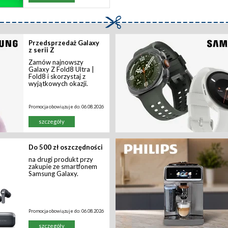
Przedsprzedaż Galaxy
z serii Z
Zamów najnowszy
Galaxy Z Fold8 Ultra |
Fold8 i skorzystaj z
wyjątkowych okazji.
Promocja obowiązuje do:
06.08.2026
szczegóły
Do 500 zł oszczędności
na drugi produkt przy
zakupie ze smartfonem
Samsung Galaxy.
Promocja obowiązuje do:
06.08.2026
szczegóły