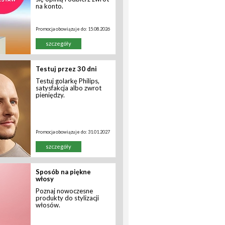
na konto.
Promocja obowiązuje do:
15.08.2026
szczegóły
Testuj przez 30 dni
Testuj golarkę Philips,
satysfakcja albo zwrot
pieniędzy.
Promocja obowiązuje do:
31.01.2027
szczegóły
Sposób na piękne
włosy
Poznaj nowoczesne
produkty do stylizacji
włosów.