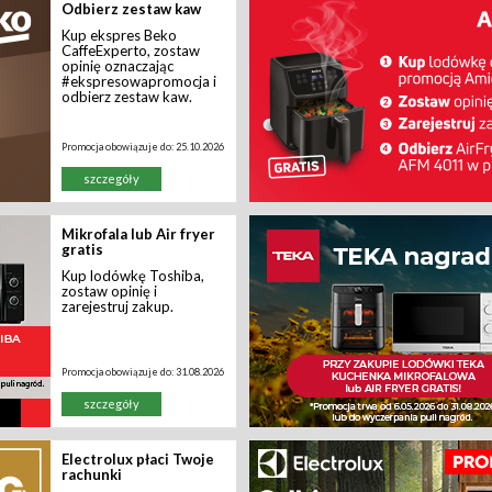
Odbierz zestaw kaw
Kup ekspres Beko
CaffeExperto, zostaw
opinię oznaczając
#ekspresowapromocja i
odbierz zestaw kaw.
Promocja obowiązuje do:
25.10.2026
szczegóły
Mikrofala lub Air fryer
gratis
Kup lodówkę Toshiba,
zostaw opinię i
zarejestruj zakup.
Promocja obowiązuje do:
31.08.2026
szczegóły
Electrolux płaci Twoje
rachunki