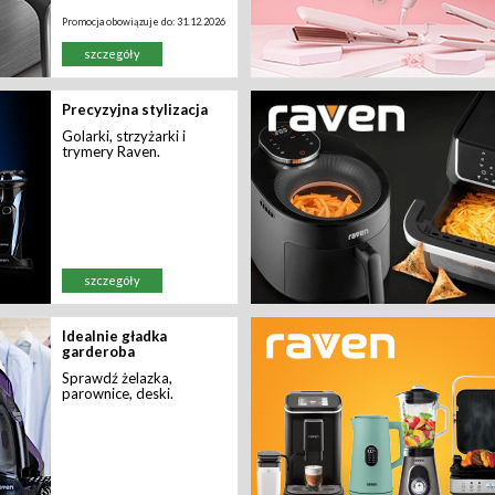
Promocja obowiązuje do:
31.12.2026
szczegóły
Precyzyjna stylizacja
Golarki, strzyżarki i
trymery Raven.
szczegóły
Idealnie gładka
garderoba
Sprawdź żelazka,
parownice, deski.