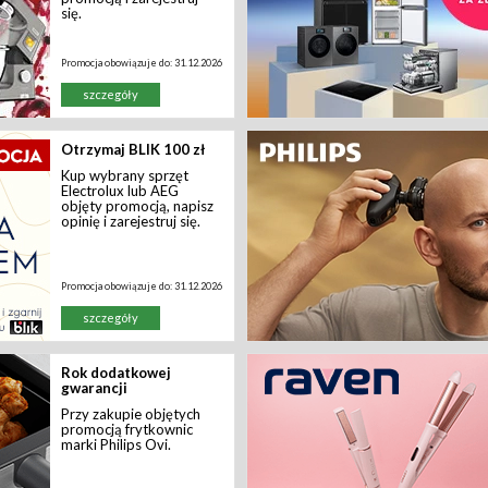
się.
Promocja obowiązuje do:
31.12.2026
szczegóły
Otrzymaj BLIK 100 zł
Kup wybrany sprzęt
Electrolux lub AEG
objęty promocją, napisz
opinię i zarejestruj się.
Promocja obowiązuje do:
31.12.2026
szczegóły
Rok dodatkowej
gwarancji
Przy zakupie objętych
promocją frytkownic
marki Philips Ovi.