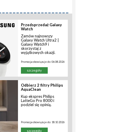
Przedsprzedaż Galaxy
Watch
Zamów najnowszy
Galaxy Watch Ultra2 |
Galaxy Watch9 i
skorzystaj z
wyjątkowych okazji.
Promocja obowiązuje do:
06.08.2026
szczegóły
Odbierz 2 filtry Philips
AquaClean
Kup ekspres Philips
LatteGo Pro 8000 i
podziel się opinią.
Promocja obowiązuje do:
18.10.2026
szczegóły