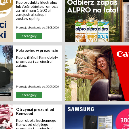
Kup produkty Electrolux
lub AEG objęte promocją
za minimum 1 500 zł,
zarejestruj zakup i
zostaw opinię.
Promocja obowiązuje do:
31.08.2026
szczegóły
Pokrowiec w prezencie
Kup grill Broil King objęty
promocją i zarejestruj
zakup.
Promocja obowiązuje do:
30.09.2026
szczegóły
Otrzymaj prezent od
Kenwood
Kup robota kuchennego
Kenwood objętego
promocją i zarejestruj