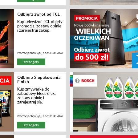
Odbierz zwrot od TCL
Kup telewizor TCL objęty
promocją, zostaw opinię
i zarejestruj zakup.
Promocja obowiązuje do:
31.08.2026
szczegóły
Odbierz 2 opakowania
Finish
Kup zmywarkę do
zabudowy Electrolux,
zostaw opinię i
zarejestruj się.
Promocja obowiązuje do:
31.08.2026
szczegóły