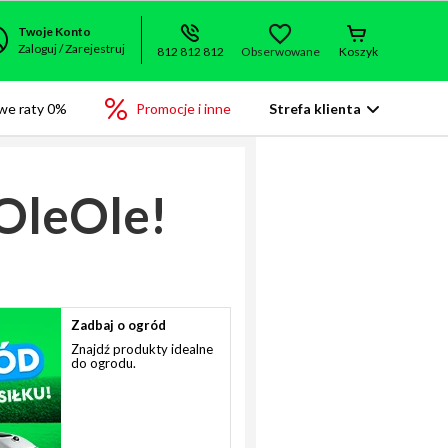
Twoje Konto
Zaloguj / Zarejestruj
812 812 812
Obserwowane
Koszyk
we raty 0%
Promocje i inne
Strefa klienta
OleOle!
Zadbaj o ogród
Znajdź produkty idealne
do ogrodu.