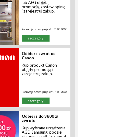
lub AEG objętą
promocją, zostaw opinię
i zarejestruj zakup.
Promocja obowiązuje do:
31.08.2026
szczegóły
Odbierz zwrot od
Canon
Kup produkt Canon
objęty promocją i
zarejestruj zakup.
Promocja obowiązuje do:
31.08.2026
szczegóły
Odbierz do 3800 zł
zwrotu
Kup wybrane urządzenia
AGD Samsung, podziel
się opinią i odbierz zwrot