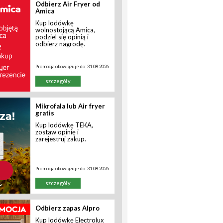
Odbierz Air Fryer od
Amica
Kup lodówkę
wolnostojącą Amica,
podziel się opinią i
odbierz nagrodę.
Promocja obowiązuje do:
31.08.2026
szczegóły
Mikrofala lub Air fryer
gratis
Kup lodówkę TEKA,
zostaw opinię i
zarejestruj zakup.
Promocja obowiązuje do:
31.08.2026
szczegóły
Odbierz zapas Alpro
Kup lodówkę Electrolux