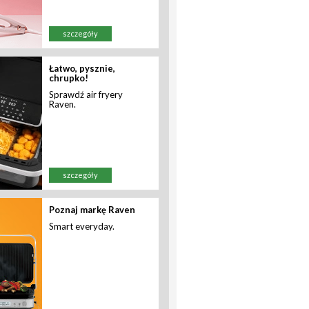
szczegóły
Łatwo, pysznie,
chrupko!
Sprawdź air fryery
Raven.
szczegóły
Poznaj markę Raven
Smart everyday.