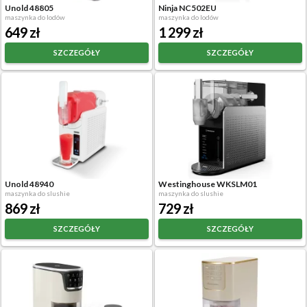
Unold 48805
Ninja NC502EU
maszynka do lodów
maszynka do lodów
649 zł
1 299 zł
SZCZEGÓŁY
SZCZEGÓŁY
Unold 48940
Westinghouse WKSLM01
maszynka do slushie
maszynka do slushie
869 zł
729 zł
SZCZEGÓŁY
SZCZEGÓŁY