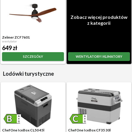
Zobacz więcej produktów
z kategorii
Zelmer ZCF7601
wentylator
649 zł
SZCZEGÓŁY
WENTYLATORY I KLIMATORY
Lodówki turystyczne
ChefOne IceBox CL50 45l
ChefOne IceBox CF35 30l