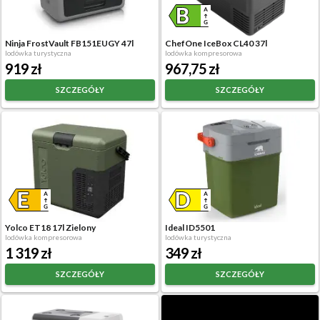
Ninja FrostVault FB151EUGY 47l
ChefOne IceBox CL40 37l
lodówka turystyczna
lodówka kompresorowa
919 zł
967,75 zł
SZCZEGÓŁY
SZCZEGÓŁY
Yolco ET18 17l Zielony
Ideal ID5501
lodówka kompresorowa
lodówka turystyczna
1 319 zł
349 zł
SZCZEGÓŁY
SZCZEGÓŁY