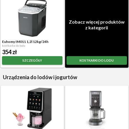
Zobacz więcej produktów
z kategorii
Euhomy IM011 1,2l 12kg/24h
kostkarka do lodu
354 zł
SZCZEGÓŁY
KOSTKARKI DO LODU
Urządzenia do lodów i jogurtów