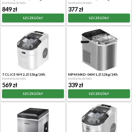
kostkarka do lodu
kostkarka do lodu
849 zł
377 zł
SZCZEGÓŁY
SZCZEGÓŁY
TCL ICE W9 2,2l 15kg/24h
MPM MKD-04M 1,2l 12kg/24h
kostkarka do lodu
kostkarka do lodu
569 zł
339 zł
SZCZEGÓŁY
SZCZEGÓŁY