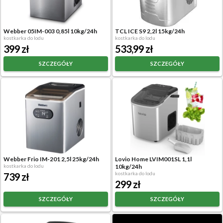
Webber 05IM-003 0,85l 10kg/24h
TCL ICE S9 2,2l 15kg/24h
kostkarka do lodu
kostkarka do lodu
399 zł
533,99 zł
SZCZEGÓŁY
SZCZEGÓŁY
Webber Frio IM-201 2,5l 25kg/24h
Lovio Home LVIM001SL 1,1l
kostkarka do lodu
10kg/24h
kostkarka do lodu
739 zł
299 zł
SZCZEGÓŁY
SZCZEGÓŁY