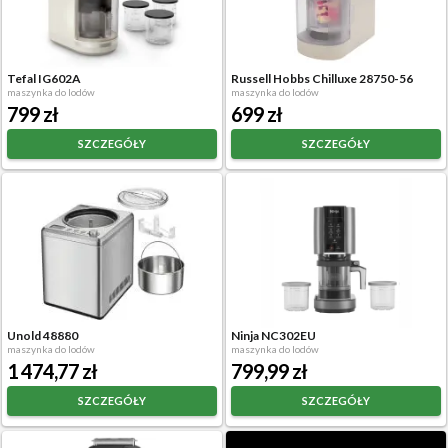
Tefal IG602A
Russell Hobbs Chilluxe 28750-56
maszynka do lodów
maszynka do lodów
799 zł
699 zł
SZCZEGÓŁY
SZCZEGÓŁY
Unold 48880
Ninja NC302EU
maszynka do lodów
maszynka do lodów
1 474,77 zł
799,99 zł
SZCZEGÓŁY
SZCZEGÓŁY