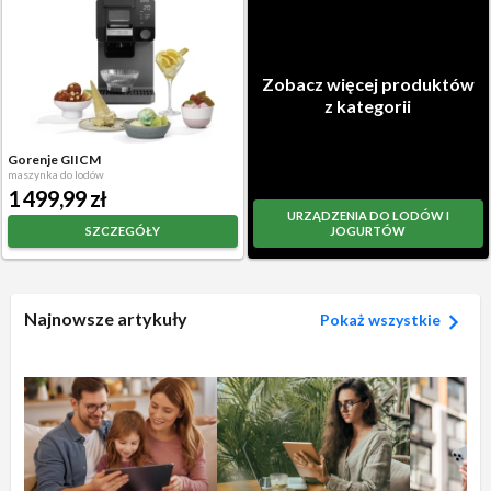
Zobacz więcej produktów
z kategorii
Gorenje GIICM
maszynka do lodów
1 499,99 zł
URZĄDZENIA DO LODÓW I
SZCZEGÓŁY
JOGURTÓW
Najnowsze artykuły
Pokaż wszystkie