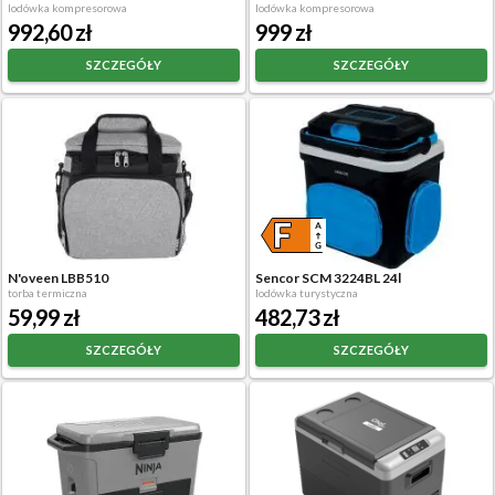
lodówka kompresorowa
lodówka kompresorowa
992,60 zł
999 zł
SZCZEGÓŁY
SZCZEGÓŁY
N'oveen LBB510
Sencor SCM 3224BL 24l
torba termiczna
lodówka turystyczna
59,99 zł
482,73 zł
SZCZEGÓŁY
SZCZEGÓŁY