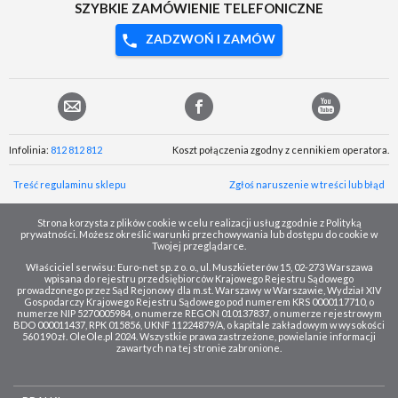
SZYBKIE ZAMÓWIENIE TELEFONICZNE
ZADZWOŃ I ZAMÓW
Infolinia:
812 812 812
Koszt połączenia zgodny z cennikiem operatora.
Treść regulaminu sklepu
Zgłoś naruszenie w treści lub błąd
Strona korzysta z plików cookie w celu realizacji usług zgodnie z Polityką
prywatności. Możesz określić warunki przechowywania lub dostępu do cookie w
Twojej przeglądarce.
Właściciel serwisu: Euro-net sp. z o. o., ul. Muszkieterów 15, 02-273 Warszawa
wpisana do rejestru przedsiębiorców Krajowego Rejestru Sądowego
prowadzonego przez Sąd Rejonowy dla m.st. Warszawy w Warszawie, Wydział XIV
Gospodarczy Krajowego Rejestru Sądowego pod numerem KRS 0000117710, o
numerze NIP 5270005984, o numerze REGON 010137837, o numerze rejestrowym
BDO 000011437, RPK 015856, UKNF 11224879/A, o kapitale zakładowym w wysokości
560 190 zł. OleOle.pl 2024. Wszystkie prawa zastrzeżone, powielanie informacji
zawartych na tej stronie zabronione.