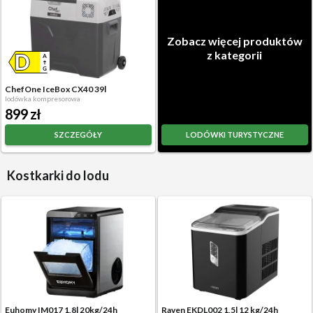
Zobacz więcej produktów
z kategorii
ChefOne IceBox CX40 39l
lodówka kompresorowa
899 zł
SZCZEGÓŁY
LODÓWKI TURYSTYCZNE
Kostkarki do lodu
Euhomy IM017 1,8l 20kg/24h
Raven EKDL002 1,5l 12 kg/24h