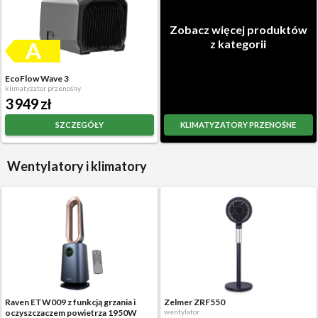
Zobacz więcej produktów
z kategorii
EcoFlow Wave 3
klimatyzator przenośny
3 949 zł
SZCZEGÓŁY
KLIMATYZATORY PRZENOŚNE
Wentylatory i klimatory
Raven ETW009 z funkcją grzania i
Zelmer ZRF550
oczyszczaczem powietrza 1950W
wentylator