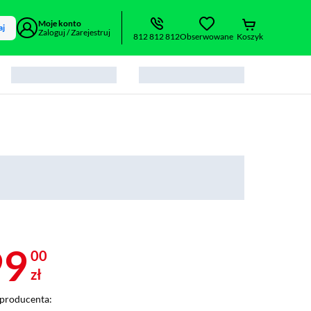
Moje konto
aj
Zaloguj / Zarejestruj
812 812 812
Obserwowane
Koszyk
99
00
zł
producenta: