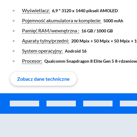
Otwórz warstwę
Wyświetlacz:
6,9 " 3120 x 1440 pikseli AMOLED
Otwórz warstwę
Pojemność akumulatora w komplecie:
5000 mAh
Otwórz warstwę
Pamięć RAM/wewnętrzna :
16 GB / 1000 GB
Otwórz warstwę
Aparaty tylny/przedni:
200 Mpix + 50 Mpix + 50 Mpix + 1
Otwórz warstwę
System operacyjny:
Android 16
Otwórz warstwę
Procesor:
Qualcomm Snapdragon 8 Elite Gen 5 8-rdzenio
Zobacz dane techniczne
Zostałeś przeniesiony do sekcji akcesoriów