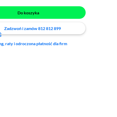
Do koszyka
Zadzwoń i zamów 812 812 899
ng, raty i odroczona płatność dla firm