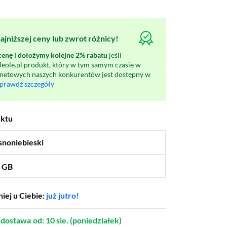
jniższej ceny lub zwrot różnicy!
nę i dołożymy kolejne 2% rabatu
jeśli
oleole.pl produkt, który w tym samym czasie w
rnetowych naszych konkurentów jest dostępny w
prawdź szczegóły
uktu
snoniebieski
…
 GB
…
256 GB,
512 GB
iej u Ciebie:
już jutro!
dostawa
od: 10 sie. (poniedziałek)