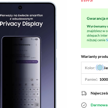
8 699 zł
Gwarancja na
Wyrównamy ce
znajdziesz w 
sklepach inte
niższej cenie
S
Warianty prod
Kolor:
Ja
Pamieć:
1000
Najwcześn
Darmowa 