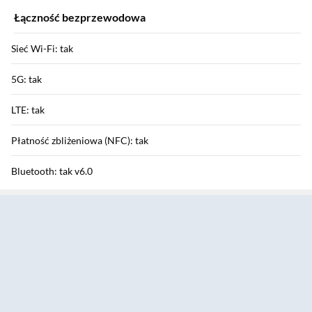
Łączność bezprzewodowa
Sieć Wi-Fi: tak
5G: tak
LTE: tak
Płatność zbliżeniowa (NFC): tak
Bluetooth: tak v6.0
Sekcja pominięta
HSDPA / HSUPA / HSPA+: tak / tak / tak
GPRS / EDGE: tak / tak
Funkcje aparatu
Aparat tylny: 200 Mpix + 50 Mpix + 50 Mpix + 10 Mpix