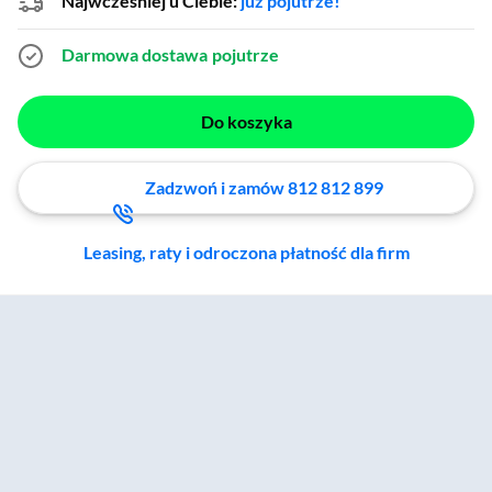
Najwcześniej u Ciebie:
już pojutrze!
Darmowa dostawa
pojutrze
Do koszyka
Zadzwoń i zamów 812 812 899
Leasing, raty i odroczona płatność dla firm
Zostałeś przeniesiony do sekcji akcesoriów