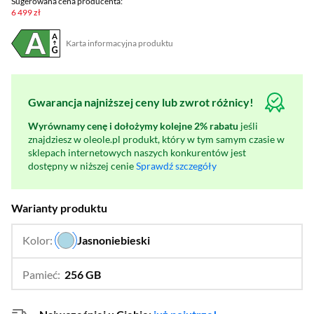
Sugerowana cena producenta:
6 499 zł
Karta informacyjna produktu
Plik w formacie pdf
(otworzy się w nowym oknie)
Gwarancja najniższej ceny lub zwrot różnicy!
Wyrównamy cenę i dołożymy kolejne 2% rabatu
jeśli
znajdziesz w oleole.pl produkt, który w tym samym czasie w
sklepach internetowych naszych konkurentów jest
dostępny w niższej cenie
Sprawdź szczegóły
Warianty produktu
Kolor:
Jasnoniebieski
…
Pamieć:
256 GB
…
512 GB,
1000 GB