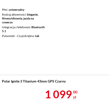
Płeć
uniwersalny
Rodzaj aktywności
bieganie,
fitness/siłownia, jazda na
rowerze
Integracja z telefonem
Bluetooth
5.1
Pulsometr - Czujnik tętna
tak
Polar Ignite 3 Titanium 43mm GPS Czarny
Cena 1 099 z
1 099
00
zł