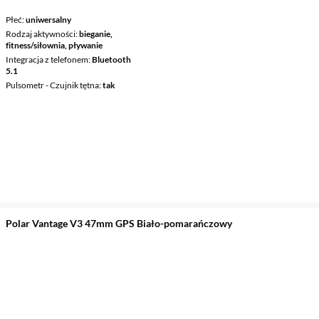
Płeć
uniwersalny
Rodzaj aktywności
bieganie,
fitness/siłownia, pływanie
Integracja z telefonem
Bluetooth
5.1
Pulsometr - Czujnik tętna
tak
Polar Vantage V3 47mm GPS Biało-pomarańczowy