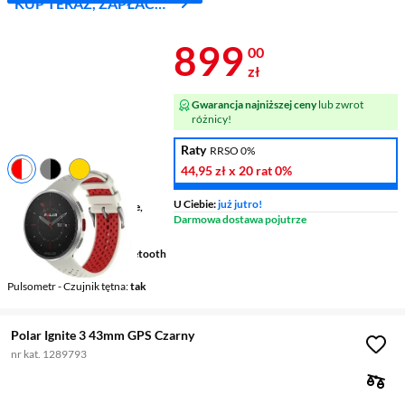
KUP TERAZ, ZAPŁAĆ
ZA 30 DNI
Cena 899 zł
899
00
zł
Gwarancja najniższej ceny
lub zwrot
różnicy!
Raty
RRSO 0%
44,95 zł
x 20 rat
0%
Płeć
uniwersalny
U Ciebie:
już jutro!
Rodzaj aktywności
bieganie,
Darmowa dostawa pojutrze
fitness/siłownia, jazda na
rowerze
Integracja z telefonem
Bluetooth
5.1
Pulsometr - Czujnik tętna
tak
Polar Ignite 3 43mm GPS Czarny
nr kat. 1289793