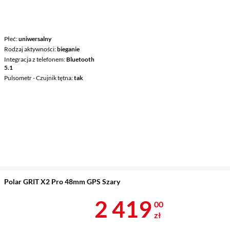
Płeć
uniwersalny
Rodzaj aktywności
bieganie
Integracja z telefonem
Bluetooth
5.1
Pulsometr - Czujnik tętna
tak
Polar GRIT X2 Pro 48mm GPS Szary
Cena 2 419 z
2 419
00
zł