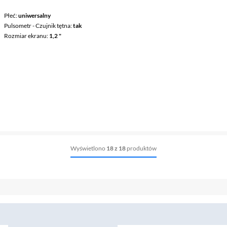
Płeć
uniwersalny
Pulsometr - Czujnik tętna
tak
Rozmiar ekranu
1,2 "
Wyświetlono
18 z 18
produktów