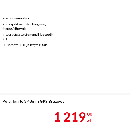
Płeć
uniwersalny
Rodzaj aktywności
bieganie,
fitness/siłownia
Integracja z telefonem
Bluetooth
5.1
Pulsometr - Czujnik tętna
tak
Polar Ignite 3 43mm GPS Brązowy
Cena 1 219 z
1 219
00
zł