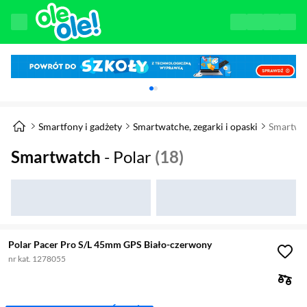
Karuzela z banerami, aktualny element 1 z 
Smartfony i gadżety
Smartwatche, zegarki i opaski
Smartwa
Smartwatch
- Polar
(18)
Polar Pacer Pro S/L 45mm GPS Biało-czerwony
nr kat. 1278055