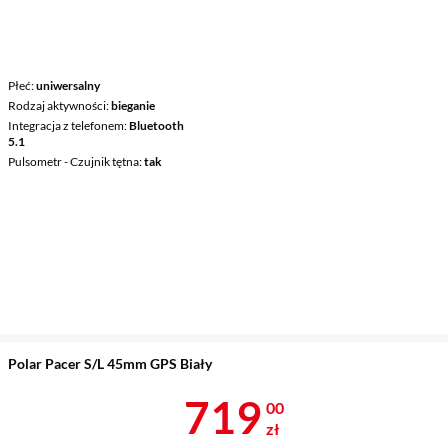
Płeć
uniwersalny
Rodzaj aktywności
bieganie
Integracja z telefonem
Bluetooth
5.1
Pulsometr - Czujnik tętna
tak
Polar Pacer S/L 45mm GPS Biały
Cena 719 zł
719
00
zł