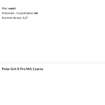
Płeć
męski
Pulsometr - Czujnik tętna
tak
Rozmiar ekranu
1,2 "
Polar Grit X Pro M/L Czarny