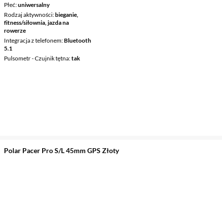
Płeć
uniwersalny
Rodzaj aktywności
bieganie,
fitness/siłownia, jazda na
rowerze
Integracja z telefonem
Bluetooth
5.1
Pulsometr - Czujnik tętna
tak
Polar Pacer Pro S/L 45mm GPS Złoty