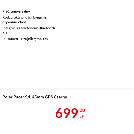
Płeć
uniwersalny
Rodzaj aktywności
bieganie,
pływanie, chód
Integracja z telefonem
Bluetooth
5.1
Pulsometr - Czujnik tętna
tak
Polar Pacer S/L 45mm GPS Czarny
Cena 699 zł
699
00
zł