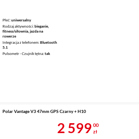
Płeć
uniwersalny
Rodzaj aktywności
bieganie,
fitness/siłownia, jazda na
rowerze
Integracja z telefonem
Bluetooth
5.1
Pulsometr - Czujnik tętna
tak
Polar Vantage V3 47mm GPS Czarny + H10
Cena 2 599 z
2 599
00
zł