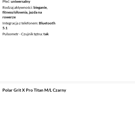
Płeć
uniwersalny
Rodzaj aktywności
bieganie,
fitness/siłownia, jazda na
rowerze
Integracja z telefonem
Bluetooth
5.1
Pulsometr - Czujnik tętna
tak
Polar Grit X Pro Titan M/L Czarny