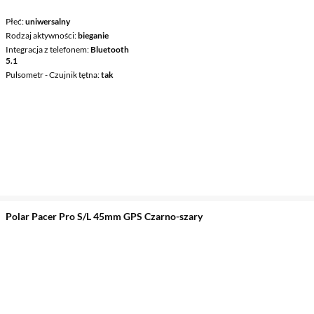
Płeć
uniwersalny
Rodzaj aktywności
bieganie
Integracja z telefonem
Bluetooth
5.1
Pulsometr - Czujnik tętna
tak
Polar Pacer Pro S/L 45mm GPS Czarno-szary