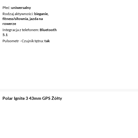
Płeć
uniwersalny
Rodzaj aktywności
bieganie,
fitness/siłownia, jazda na
rowerze
Integracja z telefonem
Bluetooth
5.1
Pulsometr - Czujnik tętna
tak
Polar Ignite 3 43mm GPS Żółty