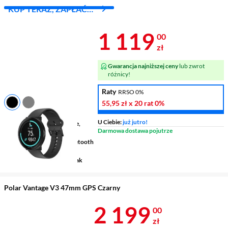
KUP TERAZ, ZAPŁAĆ
ZA 30 DNI
Cena 1 119 z
1 119
00
zł
Gwarancja najniższej ceny
lub zwrot
różnicy!
Raty
RRSO 0%
55,95 zł
x 20 rat
0%
Płeć
uniwersalny
U Ciebie:
już jutro!
Rodzaj aktywności
bieganie,
Darmowa dostawa pojutrze
fitness/siłownia, pływanie
Integracja z telefonem
Bluetooth
5.1
Pulsometr - Czujnik tętna
tak
Polar Vantage V3 47mm GPS Czarny
Cena 2 199 z
2 199
00
zł