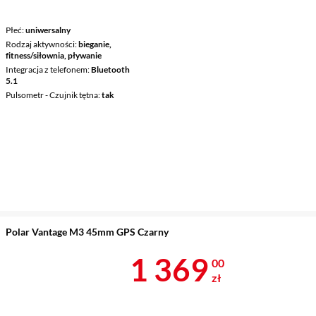
Płeć
uniwersalny
Rodzaj aktywności
bieganie,
fitness/siłownia, pływanie
Integracja z telefonem
Bluetooth
5.1
Pulsometr - Czujnik tętna
tak
Polar Vantage M3 45mm GPS Czarny
Cena 1 369 z
1 369
00
zł