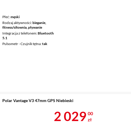
Płeć
męski
Rodzaj aktywności
bieganie,
fitness/siłownia, pływanie
Integracja z telefonem
Bluetooth
5.1
Pulsometr - Czujnik tętna
tak
Polar Vantage V3 47mm GPS Niebieski
Cena 2 029 z
2 029
00
zł