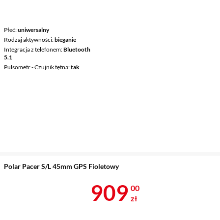
Płeć
uniwersalny
Rodzaj aktywności
bieganie
Integracja z telefonem
Bluetooth
5.1
Pulsometr - Czujnik tętna
tak
Polar Pacer S/L 45mm GPS Fioletowy
Cena 909 zł
909
00
zł