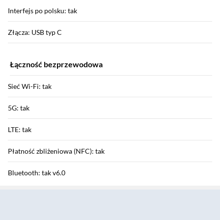
Interfejs po polsku: tak
Złącza: USB typ C
Łączność bezprzewodowa
Sieć Wi-Fi: tak
5G: tak
LTE: tak
Płatność zbliżeniowa (NFC): tak
Bluetooth: tak v6.0
Sekcja pominięta
HSDPA / HSUPA / HSPA+: tak / tak / tak
GPRS / EDGE: tak / tak