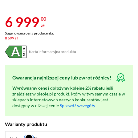
6 999
00
zł
Sugerowana cena producenta:
8 699 zł
Karta informacyjna produktu
Plik w formacie pdf
(otworzy się w nowym oknie)
Gwarancja najniższej ceny lub zwrot różnicy!
Wyrównamy cenę i dołożymy kolejne 2% rabatu
jeśli
znajdziesz w oleole.pl produkt, który w tym samym czasie w
sklepach internetowych naszych konkurentów jest
dostępny w niższej cenie
Sprawdź szczegóły
Warianty produktu