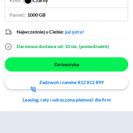
Kolor:
Czarny
…
Pamieć:
1000 GB
…
256 GB,
512 GB
Najwcześniej u Ciebie:
już jutro!
Darmowa dostawa
od: 10 sie. (poniedziałek)
Do koszyka
Zadzwoń i zamów 812 812 899
Leasing, raty i odroczona płatność dla firm
Zostałeś przeniesiony do sekcji akcesoriów