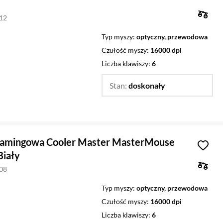
212
Typ myszy
optyczny, przewodowa
Czułość myszy
16000 dpi
Liczba klawiszy
6
Stan:
doskonały
Zmień
amingowa Cooler Master MasterMouse
iały
908
Typ myszy
optyczny, przewodowa
Czułość myszy
16000 dpi
Liczba klawiszy
6