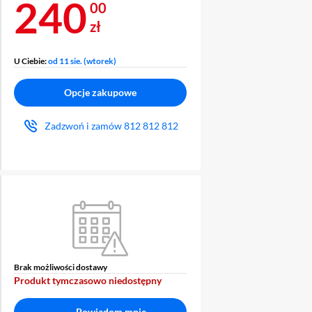
Cena 240 zł
240
00
zł
U Ciebie:
od 11 sie. (wtorek)
Opcje zakupowe
Zadzwoń i zamów
812 812 812
Brak możliwości dostawy
Produkt tymczasowo niedostępny
Powiadom mnie