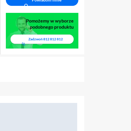
Pomożemy w wyborze
podobnego produktu
Zadzwoń
812 812 812