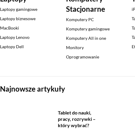
Stacjonarne
Laptopy gamingowe
i
Laptopy biznesowe
T
Komputery PC
MacBooki
T
Komputery gamingowe
Laptopy Lenovo
T
Komputery All in one
Laptopy Dell
E
Monitory
Oprogramowanie
Sekcja pominięta
Najnowsze artykuły
Tablet do nauki,
pracy, rozrywki –
który wybrać?