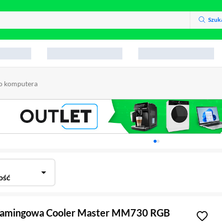
Szuk
o komputera
Karuzela z banerami, aktu
ość
gamingowa Cooler Master MM730 RGB