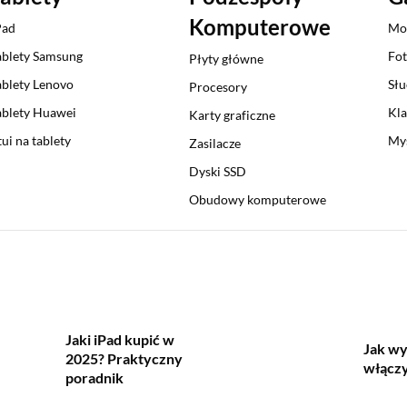
Komputerowe
Pad
Mo
ablety Samsung
Fot
Płyty główne
ablety Lenovo
Sł
Procesory
ablety Huawei
Kla
Karty graficzne
tui na tablety
My
Zasilacze
Dyski SSD
Obudowy komputerowe
Jaki iPad kupić w
Jak wy
2025? Praktyczny
włączy
poradnik