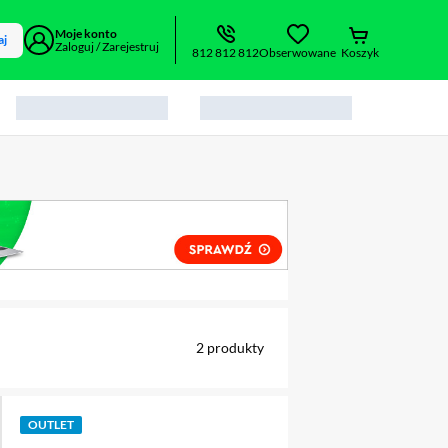
Moje konto
aj
Zaloguj / Zarejestruj
812 812 812
Obserwowane
Koszyk
alny element 1 z 2
2
produkty
OUTLET