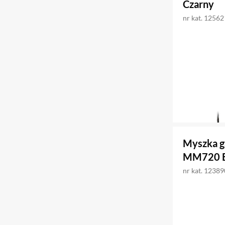
Czarny
nr kat. 1256
Myszka g
MM720 B
nr kat. 1238