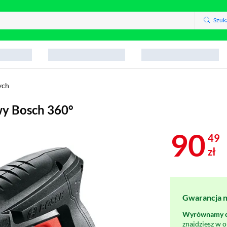
Szuk
ych
wy Bosch 360°
90
49
zł
Gwarancja na
Wyrównamy ce
znajdziesz w 