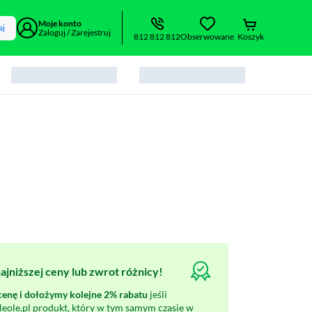
Moje konto
aj
Zaloguj / Zarejestruj
812 812 812
Obserwowane
Koszyk
jniższej ceny lub zwrot różnicy!
nę i dołożymy kolejne 2% rabatu
jeśli
oleole.pl produkt, który w tym samym czasie w