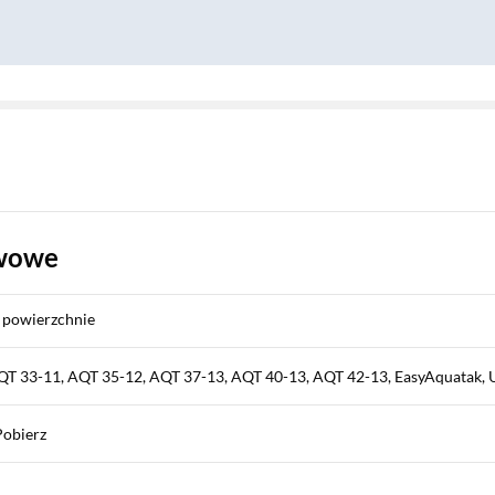
awowe
u powierzchnie
T 33-11, AQT 35-12, AQT 37-13, AQT 40-13, AQT 42-13, EasyAquatak, 
Pobierz