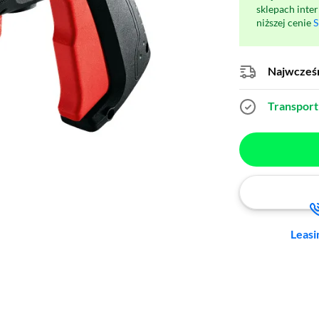
sklepach inte
niższej cenie
S
Najwcześn
Transport 
Leasi