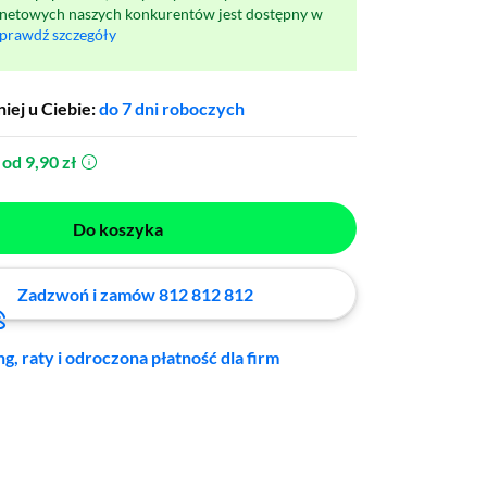
rnetowych naszych konkurentów jest dostępny w
prawdź szczegóły
iej u Ciebie:
do 7 dni roboczych
od 9,90 zł
(otworzy się w nowym oknie)
Do koszyka
Zadzwoń i zamów 812 812 812
ng, raty i odroczona płatność dla firm