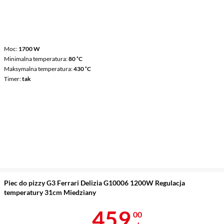
Moc
1700 W
Minimalna temperatura
80 ˚C
Maksymalna temperatura
430 ˚C
Timer
tak
Piec do pizzy G3 Ferrari Delizia G10006 1200W Regulacja
temperatury 31cm Miedziany
Cena 459 zł
459
00