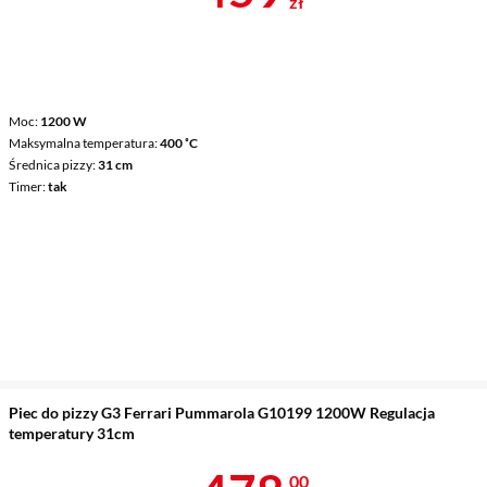
zł
Moc
1200 W
Maksymalna temperatura
400 ˚C
Średnica pizzy
31 cm
Timer
tak
Piec do pizzy G3 Ferrari Pummarola G10199 1200W Regulacja
temperatury 31cm
00