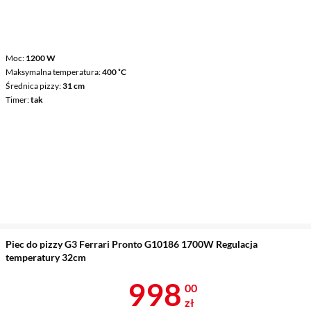
Moc
1200 W
Maksymalna temperatura
400 ˚C
Średnica pizzy
31 cm
Timer
tak
Piec do pizzy G3 Ferrari Pronto G10186 1700W Regulacja
temperatury 32cm
Cena 998 zł
998
00
zł