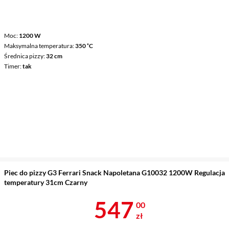
Moc
1200 W
Maksymalna temperatura
350 ˚C
Średnica pizzy
32 cm
Timer
tak
Piec do pizzy G3 Ferrari Snack Napoletana G10032 1200W Regulacja
temperatury 31cm Czarny
Cena 547 zł
547
00
zł