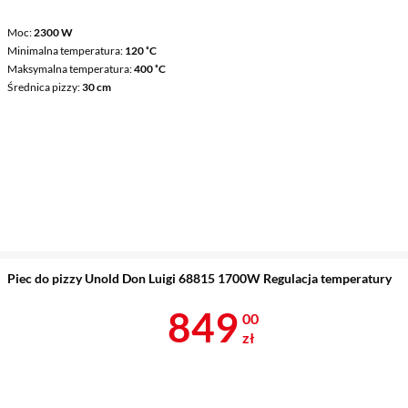
Moc
2300 W
Minimalna temperatura
120 ˚C
Maksymalna temperatura
400 ˚C
Średnica pizzy
30 cm
Piec do pizzy Unold Don Luigi 68815 1700W Regulacja temperatury
Cena 849 zł
849
00
zł