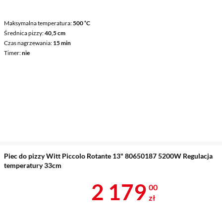
Maksymalna temperatura
500 ˚C
Średnica pizzy
40,5 cm
Czas nagrzewania
15 min
Timer
nie
Piec do pizzy Witt Piccolo Rotante 13" 80650187 5200W Regulacja
temperatury 33cm
Cena 2 179 z
2 179
00
zł