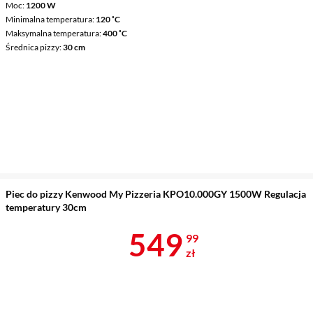
Moc
1200 W
Minimalna temperatura
120 ˚C
Maksymalna temperatura
400 ˚C
Średnica pizzy
30 cm
Piec do pizzy Kenwood My Pizzeria KPO10.000GY 1500W Regulacja
temperatury 30cm
Cena 549,99 
549
99
zł