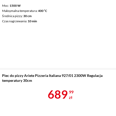
Moc
1500 W
Maksymalna temperatura
400 ˚C
Średnica pizzy
30 cm
Czas nagrzewania
10 min
Piec do pizzy Ariete Pizzeria Italiana 927/01 2300W Regulacja
temperatury 30cm
Cena 689,99 
689
99
zł