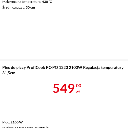
Maksymalna temperatura
430 ˚C
Średnica pizzy
30 cm
Piec do pizzy ProfiCook PC-PO 1323 2100W Regulacja temperatury
31,5cm
Cena 549 zł
549
00
zł
Moc
2100 W
Minimalna temperatura
100 ˚C