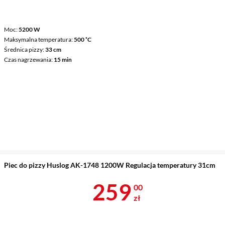
Moc
5200 W
Maksymalna temperatura
500 ˚C
Średnica pizzy
33 cm
Czas nagrzewania
15 min
Piec do pizzy Huslog AK-1748 1200W Regulacja temperatury 31cm
Cena 259 zł
259
00
zł