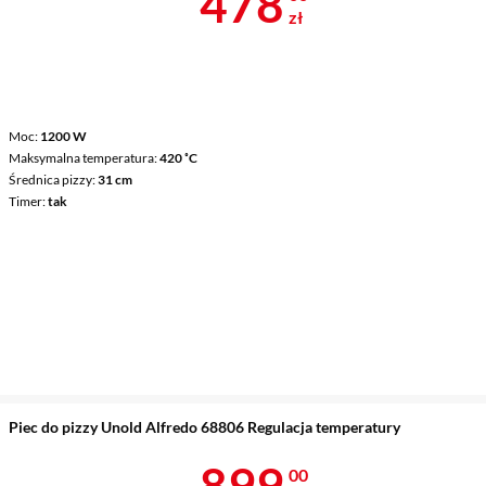
Cena 478 zł
478
zł
Moc
1200 W
Maksymalna temperatura
420 ˚C
Średnica pizzy
31 cm
Timer
tak
Piec do pizzy Unold Alfredo 68806 Regulacja temperatury
Cena 899 zł
899
00