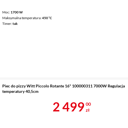
Moc
1700 W
Maksymalna temperatura
450 ˚C
Timer
tak
Piec do pizzy Witt Piccolo Rotante 16" 100000311 7000W Regulacja
temperatury 40,5cm
Cena 2 499 z
2 499
00
zł