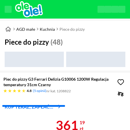
AGD małe
Kuchnia
Piece do pizzy
Piece do pizzy
(48)
Piec do pizzy G3 Ferrari Delizia G10006 1200W Regulacja
temperatury 31cm Czarny
4.8 gwiazdek
4.8
5 opinii
nr kat. 1208822
KUP TERAZ, ZAPŁAĆ
ZA 30 DNI
Cena 361,19 
361
19
zł