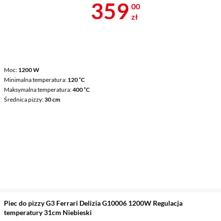
Cena 359 zł
359
00
zł
Moc
1200 W
Minimalna temperatura
120 ˚C
Maksymalna temperatura
400 ˚C
Średnica pizzy
30 cm
Piec do pizzy G3 Ferrari Delizia G10006 1200W Regulacja
temperatury 31cm Niebieski