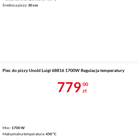
Średnica pizzy
30 cm
Piec do pizzy Unold Luigi 68816 1700W Regulacja temperatury
Cena 779 zł
779
00
zł
Moc
1700 W
Maksymalna temperatura
450 ˚C