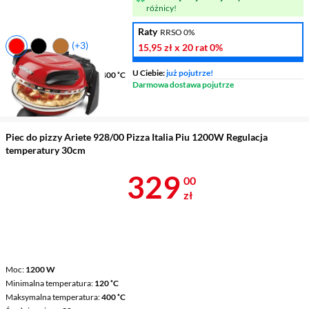
różnicy!
Raty
RRSO 0%
(+3)
15,95 zł
x 20 rat
0%
Moc
1200 W
U Ciebie:
już pojutrze!
Maksymalna temperatura
400 ˚C
Darmowa dostawa pojutrze
Średnica pizzy
31 cm
Timer
tak
Piec do pizzy Ariete 928/00 Pizza Italia Piu 1200W Regulacja
temperatury 30cm
Cena 329 zł
329
00
zł
Moc
1200 W
Minimalna temperatura
120 ˚C
Maksymalna temperatura
400 ˚C