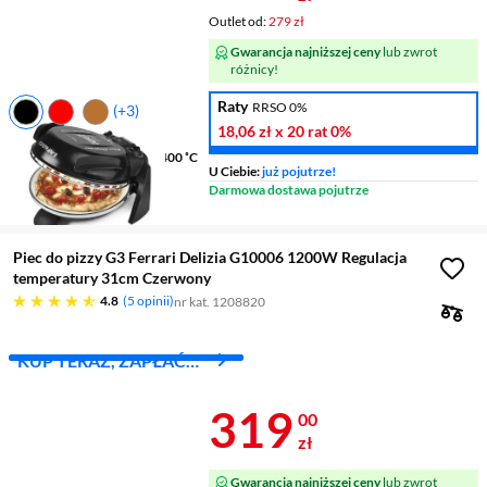
Outlet od:
279 zł
Gwarancja najniższej ceny
lub zwrot
różnicy!
Raty
RRSO 0%
(+3)
18,06 zł
x 20 rat
0%
Moc
1200 W
Maksymalna temperatura
400 ˚C
U Ciebie:
już pojutrze!
Średnica pizzy
31 cm
Darmowa dostawa pojutrze
Timer
tak
Piec do pizzy G3 Ferrari Delizia G10006 1200W Regulacja
temperatury 31cm Czerwony
4.8 gwiazdek
4.8
5 opinii
nr kat. 1208820
KUP TERAZ, ZAPŁAĆ
ZA 30 DNI
Cena 319 zł
319
00
zł
Gwarancja najniższej ceny
lub zwrot