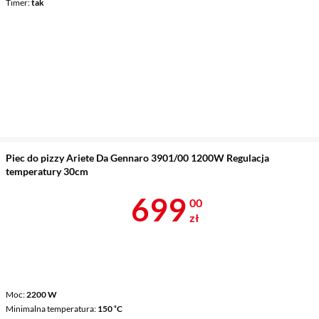
Timer
tak
Piec do pizzy Ariete Da Gennaro 3901/00 1200W Regulacja
temperatury 30cm
Cena 699 zł
699
00
zł
Moc
2200 W
Minimalna temperatura
150 ˚C