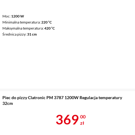
Moc
1200 W
Minimalna temperatura
220 ˚C
Maksymalna temperatura
420 ˚C
Średnica pizzy
31 cm
Piec do pizzy Clatronic PM 3787 1200W Regulacja temperatury
32cm
Cena 369 zł
369
00
zł