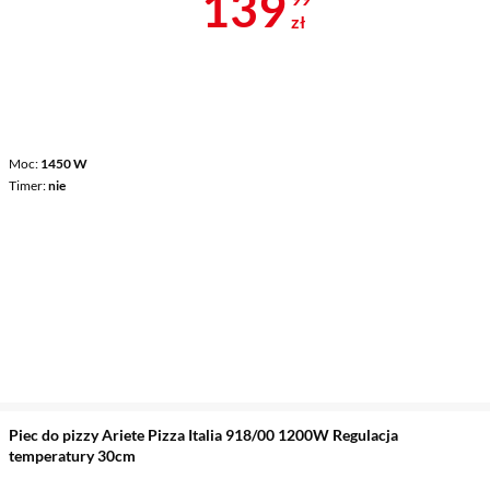
Cena 139,99 
139
zł
Moc
1450 W
Timer
nie
Piec do pizzy Ariete Pizza Italia 918/00 1200W Regulacja
temperatury 30cm