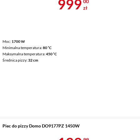
Cena 999 zł
999
00
zł
Moc
1700 W
Minimalna temperatura
80 ˚C
Maksymalna temperatura
450 ˚C
Średnica pizzy
32 cm
Piec do pizzy Domo DO9177PZ 1450W
99