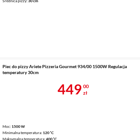
Średnica pizzy
30 cm
Piec do pizzy Ariete Pizzeria Gourmet 934/00 1500W Regulacja
temperatury 30cm
Cena 449 zł
449
00
zł
Moc
1500 W
Minimalna temperatura
120 ˚C
Maksymalna temperatura
400 ˚C