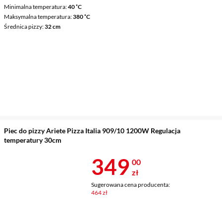
Minimalna temperatura
40 ˚C
Maksymalna temperatura
380 ˚C
Średnica pizzy
32 cm
Piec do pizzy Ariete Pizza Italia 909/10 1200W Regulacja
temperatury 30cm
Cena 349 zł
349
00
zł
Sugerowana cena producenta:
464 zł