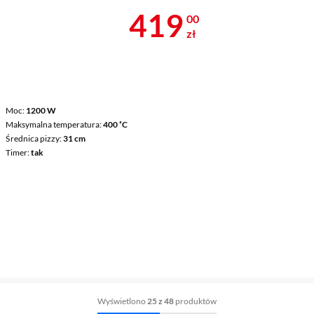
Cena 419 zł
419
00
zł
Moc
1200 W
Maksymalna temperatura
400 ˚C
Średnica pizzy
31 cm
Timer
tak
Wyświetlono
25 z 48
produktów