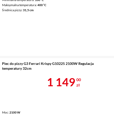
Maksymalna temperatura
400 ˚C
Średnica pizzy
31,5 cm
Piec do pizzy G3 Ferrari Krispy G10225 2100W Regulacja
temperatury 32cm
Cena 1 149 z
1 149
00
zł
Moc
2100 W