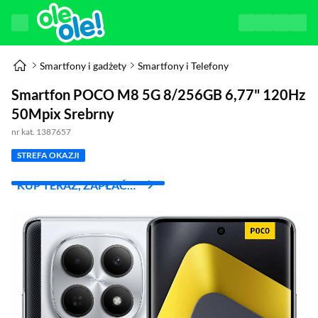
Smartfony i gadżety
Smartfony i Telefony
Smartfon POCO M8 5G 8/256GB 6,77" 120Hz
50Mpix Srebrny
nr kat. 1387657
STREFA OKAZJI
KUP TERAZ, ZAPŁAĆ
ZA 30 DNI