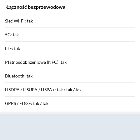
Łączność bezprzewodowa
Sieć Wi-Fi: tak
5G: tak
LTE: tak
Płatność zbliżeniowa (NFC): tak
Bluetooth: tak
HSDPA / HSUPA / HSPA+: tak / tak / tak
GPRS / EDGE: tak / tak
Sekcja pominięta
Funkcje aparatu
Aparat tylny: 50 Mpix + 2 Mpix + 5 Mpix