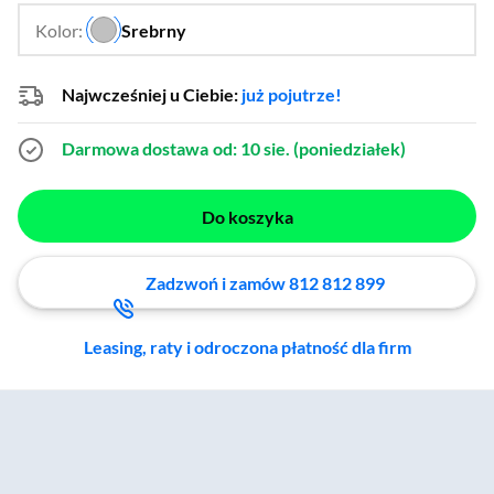
Kolor:
Srebrny
…
Najwcześniej u Ciebie:
już pojutrze!
Darmowa dostawa
od: 10 sie. (poniedziałek)
Do koszyka
Zadzwoń i zamów 812 812 899
Leasing, raty i odroczona płatność dla firm
Zostałeś przeniesiony do sekcji akcesoriów