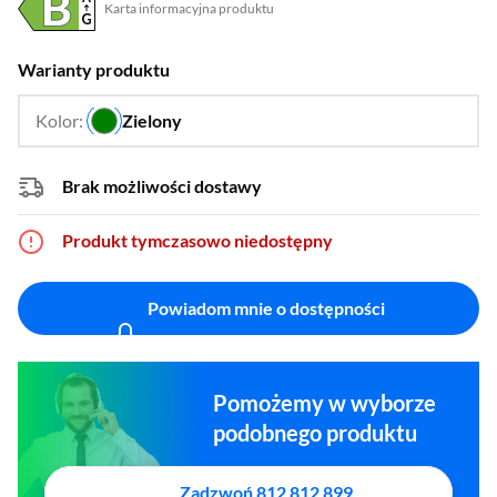
Karta informacyjna produktu
Plik w formacie pdf
(otworzy się w nowym oknie)
Warianty produktu
Kolor:
Zielony
…
Brak możliwości dostawy
Produkt tymczasowo niedostępny
Powiadom mnie o dostępności
Pomożemy w wyborze
podobnego produktu
Zadzwoń 812 812 899