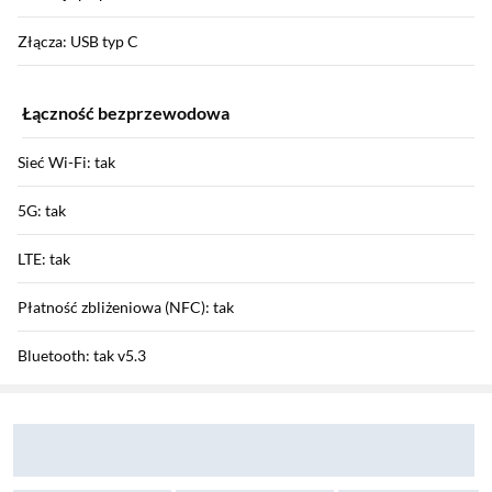
Złącza: USB typ C
Łączność bezprzewodowa
Sieć Wi-Fi: tak
5G: tak
LTE: tak
Płatność zbliżeniowa (NFC): tak
Bluetooth: tak v5.3
Sekcja pominięta
Zostałeś przeniesiony do opinii
Zostałeś przeniesiony do pytań i odpowiedzi
Funkcje aparatu
Aparat tylny: 50 Mpix + 32 Mpix + 8 Mpix