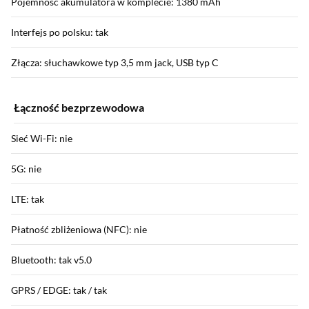
Pojemność akumulatora w komplecie: 1380 mAh
Interfejs po polsku: tak
Złącza: słuchawkowe typ 3,5 mm jack, USB typ C
Łączność bezprzewodowa
Sieć Wi-Fi: nie
5G: nie
LTE: tak
Płatność zbliżeniowa (NFC): nie
Bluetooth: tak v5.0
GPRS / EDGE: tak / tak