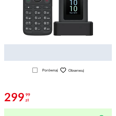
Porównaj
Obserwuj
299
99
zł