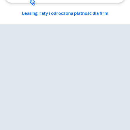
Leasing, raty i odroczona płatność dla firm
Zostałeś przeniesiony do sekcji akcesoriów