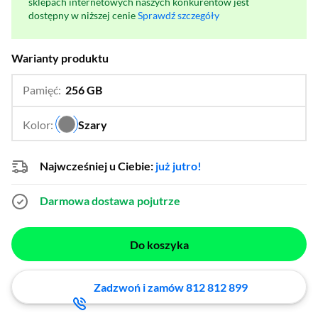
sklepach internetowych naszych konkurentów jest
dostępny w niższej cenie
Sprawdź szczegóły
Warianty produktu
Pamięć:
256 GB
…
128 GB
Kolor:
Szary
…
Najwcześniej u Ciebie:
już jutro!
Darmowa dostawa
pojutrze
Do koszyka
Zadzwoń i zamów 812 812 899