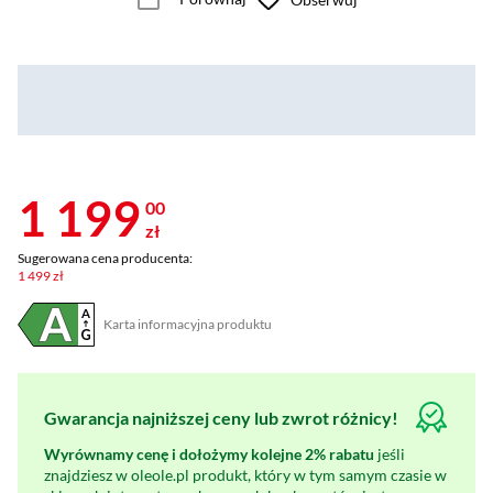
1 199
00
zł
Sugerowana cena producenta:
1 499 zł
Karta informacyjna produktu
Plik w formacie pdf
(otworzy się w nowym oknie)
Gwarancja najniższej ceny lub zwrot różnicy!
Wyrównamy cenę i dołożymy kolejne 2% rabatu
jeśli
znajdziesz w oleole.pl produkt, który w tym samym czasie w